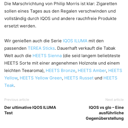
Die Marschrichtung von Philip Morris ist klar: Zigaretten
sollen eines Tages aus den Regalen verschwinden und
vollständig durch IQOS und andere rauchfreie Produkte
ersetzt werden.
Wir genießen auch die Serie
IQOS ILUMA
mit den
passenden
TEREA Sticks
. Dauerhaft verkauft die Tabak
Welt auch die
HEETS Sienna
(die seid langem beliebteste
HEETS Sorte mit einer angenehmen Holznote und einem
leichten Teearoma),
HEETS Bronze
,
HEETS Amber
,
HEETS
Yellow
,
HEETS Yellow Green
,
HEETS Russet
und
HEETS
Teak
.
Previous article
Next article
Der ultimative IQOS ILUMA
IQOS vs glo – Eine
Test
ausführliche
Gegenüberstellung