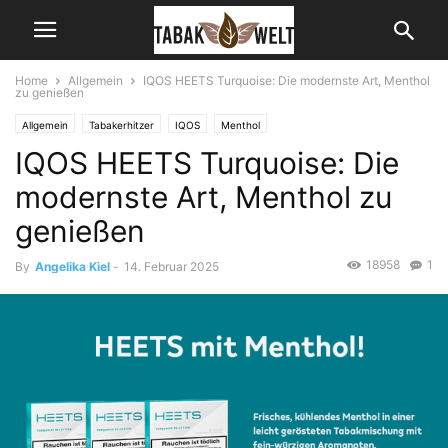
Home
Allgemein
IQOS HEETS Turquoise: Die modernste Art, Menthol
zu genießen
Allgemein
Tabakerhitzer
IQOS
Menthol
IQOS HEETS Turquoise: Die
modernste Art, Menthol zu
genießen
18958
1
By
Angelika Kiel
-
14. Februar 2025