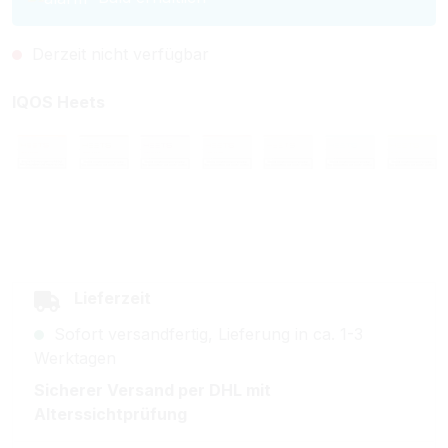
Derzeit nicht verfügbar
auswählen
IQOS Heets
Amber
Bronze
Russet
Sienna
Teak
Turquoise
Yell
(Diese Option ist zurzeit nicht verfügbar.)
(Diese Option ist zurzeit nicht verfügbar.)
(Diese Option ist zurzeit nicht verfügbar.)
(Diese Option ist zurzeit nicht ver
(Diese Option ist zurzeit
(Diese Option i
(Diese
Lieferzeit
Sofort versandfertig, Lieferung in ca. 1-3
Werktagen
Sicherer Versand per DHL mit
Alterssichtprüfung