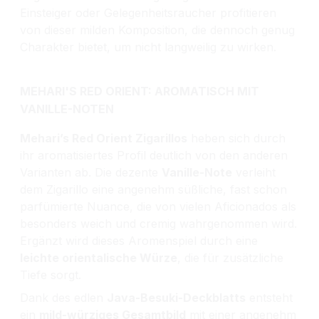
Einsteiger oder Gelegenheitsraucher profitieren
von dieser milden Komposition, die dennoch genug
Charakter bietet, um nicht langweilig zu wirken.
MEHARI'S RED ORIENT: AROMATISCH MIT
VANILLE-NOTEN
Mehari’s Red Orient Zigarillos
heben sich durch
ihr aromatisiertes Profil deutlich von den anderen
Varianten ab. Die dezente
Vanille-Note
verleiht
dem Zigarillo eine angenehm süßliche, fast schon
parfümierte Nuance, die von vielen Aficionados als
besonders weich und cremig wahrgenommen wird.
Ergänzt wird dieses Aromenspiel durch eine
leichte orientalische Würze
, die für zusätzliche
Tiefe sorgt.
Dank des edlen
Java-Besuki-Deckblatts
entsteht
ein
mild-würziges Gesamtbild
mit einer angenehm