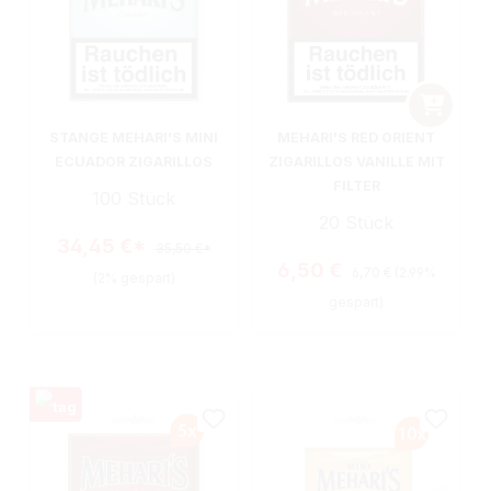
STANGE MEHARI'S MINI
MEHARI'S RED ORIENT
ECUADOR ZIGARILLOS
ZIGARILLOS VANILLE MIT
FILTER
100 Stück
20 Stück
34,45 €*
35,50 €*
Regulärer Preis:
Verkaufspreis:
6,50 €
6,70 €
(2.99%
(2% gespart)
gespart)