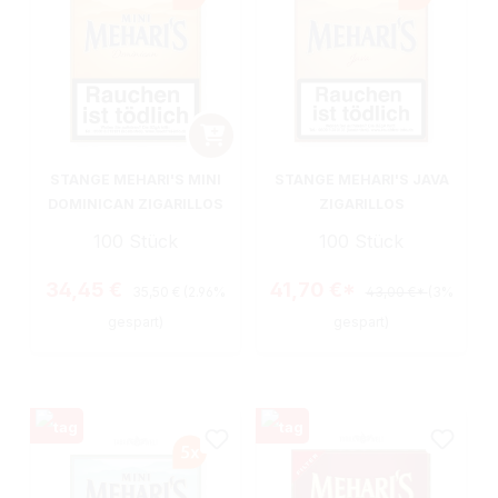
STANGE MEHARI'S MINI
STANGE MEHARI'S JAVA
DOMINICAN ZIGARILLOS
ZIGARILLOS
100 Stück
100 Stück
Regulärer Preis:
Verkaufspreis:
34,45 €
41,70 €*
35,50 €
(2.96%
43,00 €*
(3%
gespart)
gespart)