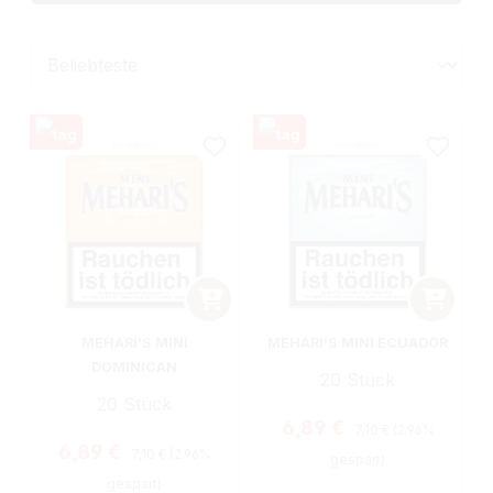
MEHARI'S MINI
MEHARI'S MINI ECUADOR
DOMINICAN
20 Stück
20 Stück
Regulärer Preis:
Verkaufspreis:
6,89 €
7,10 €
(2.96%
Regulärer Preis:
Verkaufspreis:
6,89 €
7,10 €
(2.96%
gespart)
gespart)