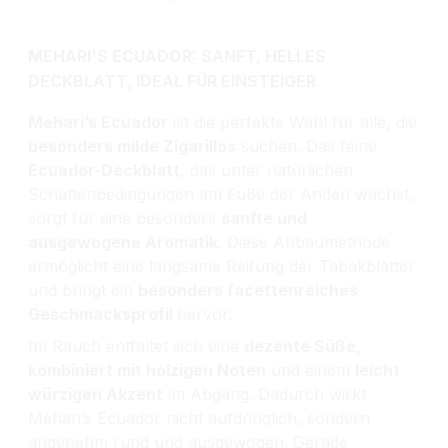
MEHARI'S ECUADOR: SANFT, HELLES
DECKBLATT, IDEAL FÜR EINSTEIGER
Mehari’s Ecuador
ist die perfekte Wahl für alle, die
besonders milde Zigarillos
suchen. Das feine
Ecuador-Deckblatt
, das unter natürlichen
Schattenbedingungen am Fuße der Anden wächst,
sorgt für eine besonders
sanfte und
ausgewogene Aromatik
. Diese Anbaumethode
ermöglicht eine langsame Reifung der Tabakblätter
und bringt ein
besonders facettenreiches
Geschmacksprofil
hervor.
Im Rauch entfaltet sich eine
dezente Süße,
kombiniert mit holzigen Noten
und einem
leicht
würzigen Akzent
im Abgang. Dadurch wirkt
Mehari’s Ecuador nicht aufdringlich, sondern
angenehm rund und ausgewogen. Gerade