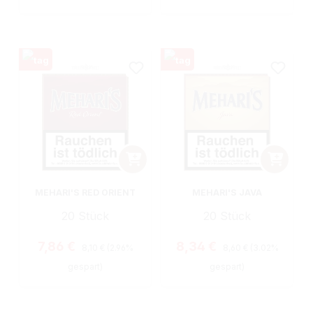
MEHARI'S RED ORIENT
MEHARI'S JAVA
20 Stück
20 Stück
Regulärer Preis:
Regulärer Preis:
Verkaufspreis:
Verkaufspreis:
7,86 €
8,34 €
8,10 €
(2.96%
8,60 €
(3.02%
gespart)
gespart)