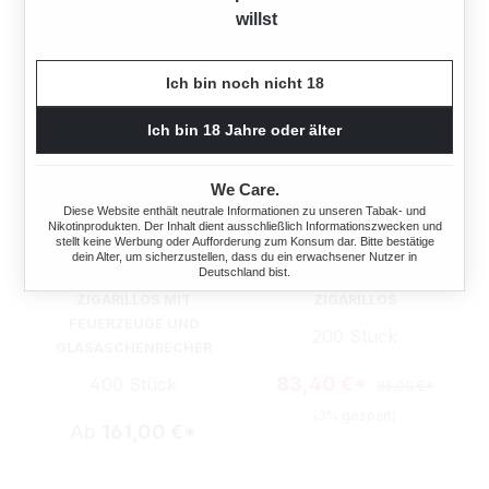
willst
Ich bin noch nicht 18
Ich bin 18 Jahre oder älter
We Care.
Diese Website enthält neutrale Informationen zu unseren Tabak- und
Nikotinprodukten. Der Inhalt dient ausschließlich Informationszwecken und
stellt keine Werbung oder Aufforderung zum Konsum dar. Bitte bestätige
dein Alter, um sicherzustellen, dass du ein erwachsener Nutzer in
Deutschland bist.
20X MEHARI'S ECUADOR
10X MEHARI'S JAVA
ZIGARILLOS MIT
ZIGARILLOS
FEUERZEUGE UND
200 Stück
GLASASCHENBECHER
83,40 €*
400 Stück
86,00 €*
(3% gespart)
Ab
161,00 €*