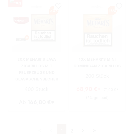
20X MEHARI'S JAVA
10X MEHARI'S MINI
ZIGARILLOS MIT
DOMINICAN ZIGARILLOS
FEUERZEUGE UND
200 Stück
GLASASCHENBECHER
68,90 €*
400 Stück
71,00 €*
(2% gespart)
Ab
166,80 €*
Seite
Seite
1
2