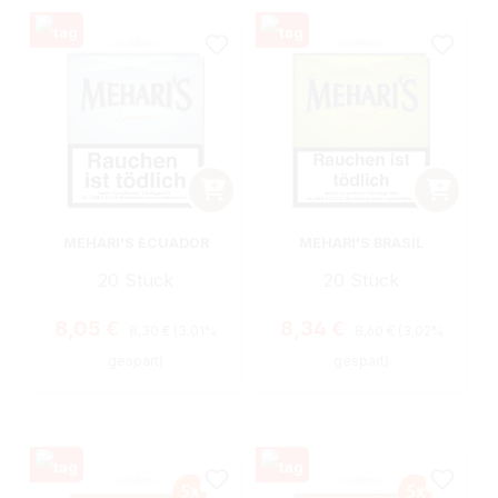
MEHARI'S ECUADOR
MEHARI'S BRASIL
20 Stück
20 Stück
Regulärer Preis:
Regulärer Preis:
Verkaufspreis:
Verkaufspreis:
8,05 €
8,34 €
8,30 €
(3.01%
8,60 €
(3.02%
gespart)
gespart)