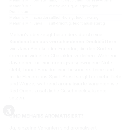
Mehari’s Mini Barista
mild, mit deutlichem Kaffee-Aroma
Mehari’s Mini
würzig-holzig, ausgewogen
Dominican
Mehari’s Mini Ecuador
süßlich-holzig, leicht würzig
Mehari’s Mini Java
süß-fruchtig, leicht muskatartig
Mehari’s überzeugt besonders durch eine
Kombination aus verschiedenen Deckblättern
wie Java Besuki oder Ecuador, die den Sorten
ihren individuellen Charakter verleihen. Während
Java eher für eine cremig-ausgewogene Note
steht, bringt Ecuador eine besonders feine und
milde Eleganz ins Spiel. Brasil sorgt für mehr Tiefe
und Würze, während aromatisierte Varianten wie
Red Orient zusätzliche Geschmacksakzente
setzen.
Werkzeugleiste anzeigen
SIND MEHARIS AROMATISIERT?
Ja, einzelne Varianten sind aromatisiert.