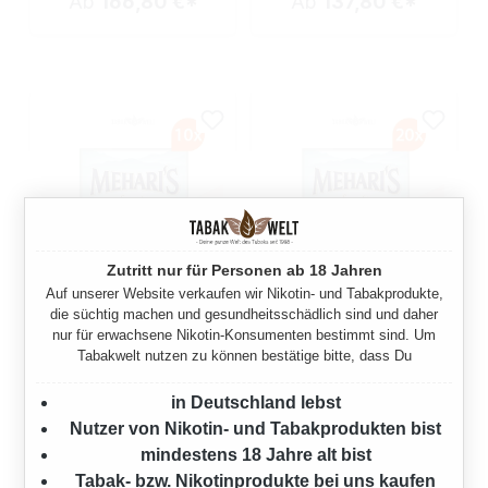
Ab
166,80 €*
Ab
137,80 €*
Zutritt nur für Personen ab 18 Jahren
Auf unserer Website verkaufen wir Nikotin- und Tabakprodukte,
10X MEHARI'S ECUADOR
20X MEHARI'S ECUADOR
die süchtig machen und gesundheitsschädlich sind und daher
nur für erwachsene Nikotin-Konsumenten bestimmt sind. Um
ZIGARILLOS
ZIGARILLOS
Tabakwelt nutzen zu können bestätige bitte, dass Du
200 Stück
400 Stück
in Deutschland lebst
80,50 €*
161,00 €*
83,00 €*
166,00 €*
Nutzer von Nikotin- und Tabakprodukten bist
(3% gespart)
(3% gespart)
mindestens 18 Jahre alt bist
Tabak- bzw. Nikotinprodukte bei uns kaufen