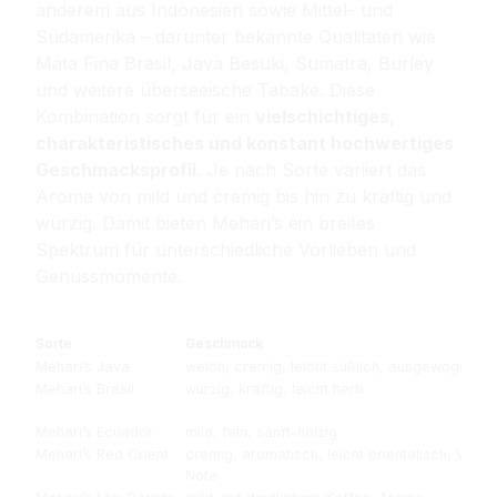
anderem aus Indonesien sowie Mittel- und
Südamerika – darunter bekannte Qualitäten wie
Mata Fina Brasil, Java Besuki, Sumatra, Burley
und weitere überseeische Tabake. Diese
Kombination sorgt für ein
vielschichtiges,
charakteristisches und konstant hochwertiges
Geschmacksprofil.
Je nach Sorte variiert das
Aroma von mild und cremig bis hin zu kräftig und
würzig. Damit bieten Mehari’s ein breites
Spektrum für unterschiedliche Vorlieben und
Genussmomente.
Sorte
Geschmack
Mehari’s Java
weich, cremig, leicht süßlich, ausgewogen
Mehari’s Brasil
würzig, kräftig, leicht herb
Mehari’s Ecuador
mild, fein, sanft-holzig
Mehari’s Red Orient
cremig, aromatisch, leicht orientalisch, Vanil
Note