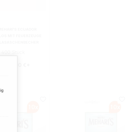
MEHARI'S ECUADOR
LLOS MIT FEUERZEUGE
LASASCHENBECHER
400 Stück
Ab
161,00 €*
ig