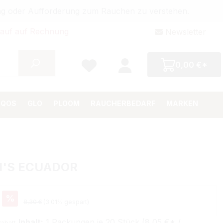
bung oder Aufforderung zum Rauchen zu verstehen.
auf auf Rechnung
Newsletter
0,00 €*
IQOS
GLO
PLOOM
RAUCHERBEDARF
MARKEN
I'S ECUADOR
eis:
%
Regulärer Preis:
8,30 €
(3.01% gespart)
Inhalt:
1 Packungen je 20 Stück (8,05 €* /
rabatt