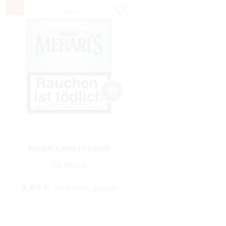
MEHARI'S MINI ECUADOR
20 Stück
Regulärer Preis:
Verkaufspreis:
6,89 €
7,10 €
(2.96% gespart)