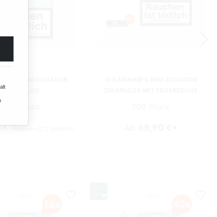
HARI'S MINI ECUADOR
10X MEHARI'S MINI ECUADOR
alt
ZIGARILLOS
ZIGARILLOS MIT FEUERZEUGE
n
200 Stück
200 Stück
€*
Ab
68,90 €*
71,00 €*
(2% gespart)