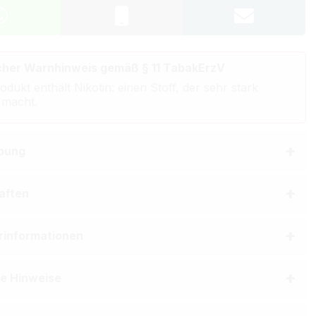
cher Warnhinweis gemäß § 11 TabakErzV
odukt enthält Nikotin: einen Stoff, der sehr stark
 macht.
bung
aften
erinformationen
he Hinweise