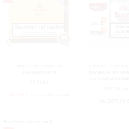
MONTECRISTO PURITOS
48X ROLLS EXCLUSIV
ZIGARILLOS KISTE
ZIGARILLOS MIT FEU
UND GLAS ASCHEN
20 Stück
1104 Stück
Regulärer Preis:
Verkaufspreis:
36,38 €
37,50 €
(2.99% gespart)
Ab
209,76 
Kunden kauften auch