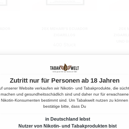
UADOR
20X MEHARI'S ECUADOR
20X 
ZIGARILLOS
ZIGARI
UND G
400 Stück
161,00 €*
3% gespart)
166,00 €*
(3%
gespart)
Zutritt nur für Personen ab 18 Jahren
uf unserer Website verkaufen wir Nikotin- und Tabakprodukte, die sücht
machen und gesundheitsschädlich sind und daher nur für erwachsene
Nikotin-Konsumenten bestimmt sind. Um Tabakwelt nutzen zu können
bestätige bitte, dass Du
in Deutschland lebst
Nutzer von Nikotin- und Tabakprodukten bist