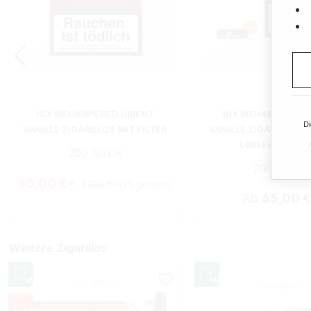
10X MEHARI'S RED ORIENT
10X MEHARI'S RED 
Di
VANILLE ZIGARILLOS MIT FILTER
VANILLE ZIGARILLOS M
UND FEUERZEU
200 Stück
200 Stück
65,00 €*
67,00 €*
(2% gespart)
Ab
65,00 
Weitere Zigarillos