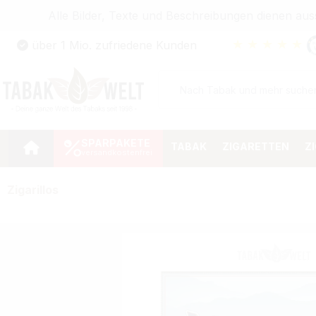
Alle Bilder, Texte und Beschreibungen dienen au
Zum Hauptinhalt springen
★
★
★
★
★
über 1 Mio. zufriedene Kunden
Zur Suche springen
Zur Hauptnavigation springen
SPARPAKETE
TABAK
ZIGARETTEN
Z
Zigarillos
Bildergalerie überspringen