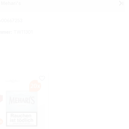
 Mehari's
00667253
mmer:
TW11301