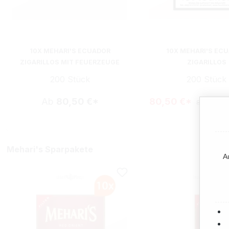
10X MEHARI'S ECUADOR
10X MEHARI'S EC
ZIGARILLOS MIT FEUERZEUGE
ZIGARILLOS
200 Stück
200 Stück
Ab
80,50 €*
80,50 €*
83,00 €*
(
Mehari's Sparpakete
A