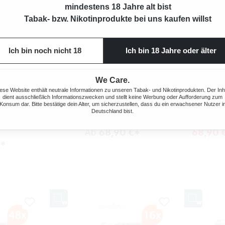
mindestens 18 Jahre alt bist
Tabak- bzw. Nikotinprodukte bei uns kaufen willst
Ich bin noch nicht 18
Ich bin 18 Jahre oder älter
We Care.
ORIENT
10X MEHARI'S MINI DOMINICAN
10X ME
ese Website enthält neutrale Informationen zu unseren Tabak- und Nikotinprodukten. Der Inh
IT FILTER
ZIGARILLOS MIT FEUERZEUGE
dient ausschließlich Informationszwecken und stellt keine Werbung oder Aufforderung zum
GE
Konsum dar. Bitte bestätige dein Alter, um sicherzustellen, dass du ein erwachsener Nutzer i
200 Stück
Deutschland bist.
Ab
68,90 €*
68,90 
€*