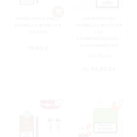
HANDELSGOLD SWEET
40X MATRIX RED
ZIGARILLOS BLOND 10 X
ZIGARILLOS MIT FILTER
5 STÜCK
+ 2X
STURMFEUERZEUGE +
1X ASCHENBECHER
Regulärer Preis:
19,00 €
680 Stück
Ab
96,80 €*