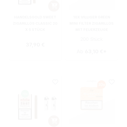
HANDELSGOLD SWEET
10X VILLIGER GREEN
ZIGARILLOS CLASSIC 20
MINI FILTER ZIGARILLOS
X 5 STÜCK
MIT FEUERZEUGE
200 Stück
Regulärer Preis:
37,90 €
Ab
63,10 €*