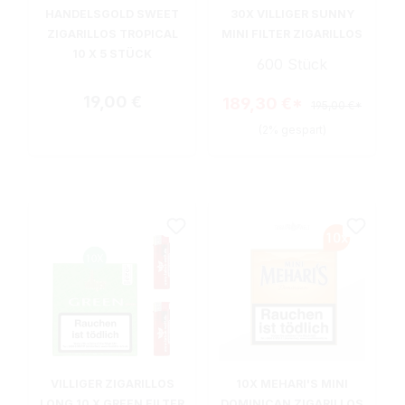
HANDELSGOLD SWEET
30X VILLIGER SUNNY
ZIGARILLOS TROPICAL
MINI FILTER ZIGARILLOS
10 X 5 STÜCK
600 Stück
Regulärer Preis:
19,00 €
189,30 €*
195,00 €*
(2% gespart)
VILLIGER ZIGARILLOS
10X MEHARI'S MINI
LONG 10 X GREEN FILTER
DOMINICAN ZIGARILLOS