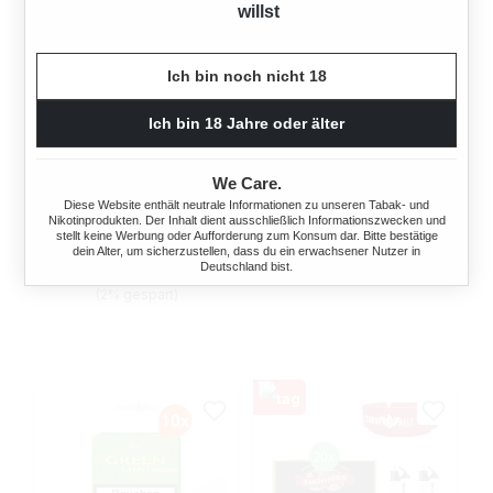
willst
Ich bin noch nicht 18
STANGE BIDDIES
STANGE BREAK
Ich bin 18 Jahre oder älter
SUMATRA ZIGARILLOS
ORIGINAL ROT
BLAU MIT
ZIGARILLOS MIT FILTER
NATURDECKBLATT
We Care.
170 Stück
Diese Website enthält neutrale Informationen zu unseren Tabak- und
100 Stück
Nikotinprodukten. Der Inhalt dient ausschließlich Informationszwecken und
26,20 €*
stellt keine Werbung oder Aufforderung zum Konsum dar. Bitte bestätige
27,00 €*
dein Alter, um sicherzustellen, dass du ein erwachsener Nutzer in
52,40 €*
54,00 €*
Deutschland bist.
(2% gespart)
(2% gespart)