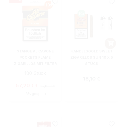
STANGE AL CAPONE
HANDELSGOLD SWEET
POCKETS FLAME
ZIGARILLOS SUN 10 X 5
ZIGARILLOS MIT FILTER
STÜCK
180 Stück
Regulärer Preis:
18,10 €
57,20 €*
59,00 €*
(3% gespart)