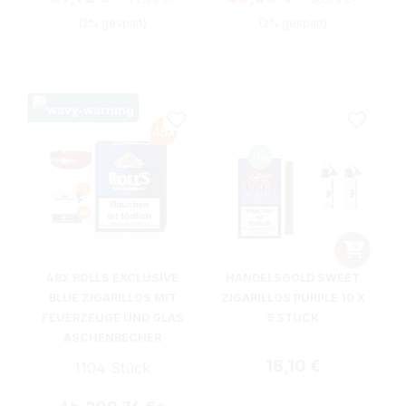
(2% gespart)
(2% gespart)
48X ROLLS EXCLUSIVE
HANDELSGOLD SWEET
BLUE ZIGARILLOS MIT
ZIGARILLOS PURPLE 10 X
FEUERZEUGE UND GLAS
5 STÜCK
ASCHENBECHER
Regulärer Preis:
18,10 €
1104 Stück