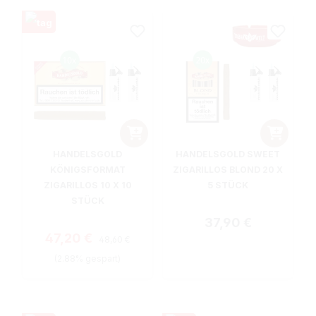
HANDELSGOLD
HANDELSGOLD SWEET
KÖNIGSFORMAT
ZIGARILLOS BLOND 20 X
ZIGARILLOS 10 X 10
5 STÜCK
STÜCK
Regulärer Preis:
37,90 €
Regulärer Preis:
Verkaufspreis:
47,20 €
48,60 €
(2.88% gespart)