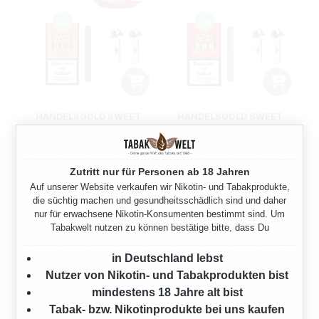
HANDELSGOLD SWEET
HANDELSGOLD SWEET
ZIGARILLOS SUN 20 X 5
ZIGARILLOS BRIGHT RED
STÜCK
10 X 5 STÜCK
Zutritt nur für Personen ab 18 Jahren
Regulärer Preis:
Regulärer Preis:
36,60 €
19,00 €
Auf unserer Website verkaufen wir Nikotin- und Tabakprodukte,
die süchtig machen und gesundheitsschädlich sind und daher
nur für erwachsene Nikotin-Konsumenten bestimmt sind. Um
Tabakwelt nutzen zu können bestätige bitte, dass Du
in Deutschland lebst
Nutzer von Nikotin- und Tabakprodukten bist
mindestens 18 Jahre alt bist
Tabak- bzw. Nikotinprodukte bei uns kaufen