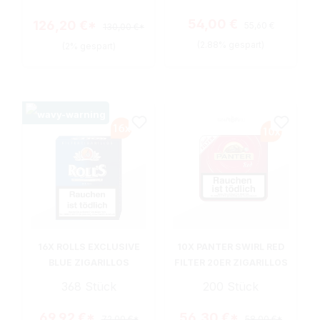
Regulärer Preis:
Verkaufspreis:
54,00 €
126,20 €*
55,60 €
130,00 €*
(2.88% gespart)
(2% gespart)
16X ROLLS EXCLUSIVE
10X PANTER SWIRL RED
BLUE ZIGARILLOS
FILTER 20ER ZIGARILLOS
368 Stück
200 Stück
69,92 €*
56,30 €*
72,00 €*
58,00 €*