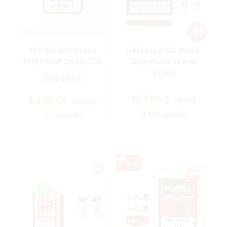
10X VILLIGER GREEN
HANDELSGOLD BRASIL
MINI FILTER ZIGARILLOS
ZIGARILLOS 20 X 10
STÜCK
200 Stück
Regulärer Preis:
Verkaufspreis:
107,90 €
63,10 €*
111,60 €
65,00 €*
(3.32% gespart)
(2% gespart)