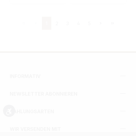
Seite
Seite
Seite
Seite
Seite
1
2
3
4
5
INFORMATIV
NEWSLETTER ABONNIEREN
ZAHLUNGSARTEN
Werkzeugleiste anzeigen
WIR VERSENDEN MIT