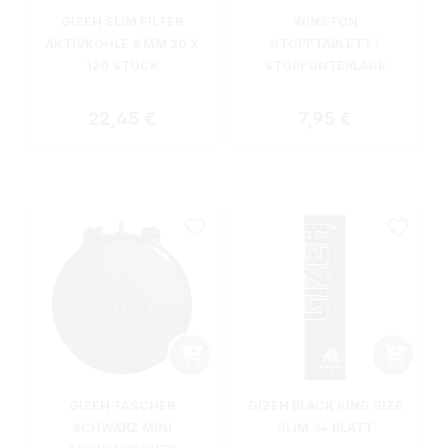
GIZEH SLIM FILTER
WINSTON
AKTIVKOHLE 6 MM 20 X
STOPFTABLETT /
120 STÜCK
STOPFUNTERLAGE
Regulärer Preis:
Regulärer Preis:
22,45 €
7,95 €
GIZEH TASCHER
GIZEH BLACK KING SIZE
SCHWARZ MINI
SLIM 34 BLATT