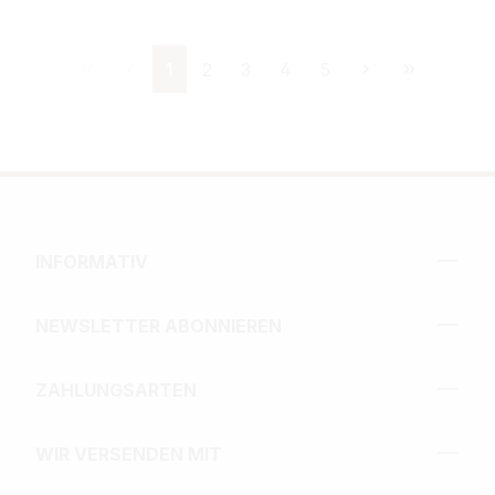
Seite
Seite
Seite
Seite
Seite
1
2
3
4
5
INFORMATIV
NEWSLETTER ABONNIEREN
ZAHLUNGSARTEN
WIR VERSENDEN MIT