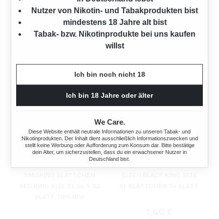
SLIM 6 MM 50 STÜCK
MM 10 X 50 STÜCK
Nutzer von Nikotin- und Tabakprodukten bist
mindestens 18 Jahre alt bist
Tabak- bzw. Nikotinprodukte bei uns kaufen
Regulärer Preis:
Regulärer Preis:
6,95 €
47,40 €
willst
Ich bin noch nicht 18
Ich bin 18 Jahre oder älter
We Care.
Diese Website enthält neutrale Informationen zu unseren Tabak- und
Nikotinprodukten. Der Inhalt dient ausschließlich Informationszwecken und
stellt keine Werbung oder Aufforderung zum Konsum dar. Bitte bestätige
dein Alter, um sicherzustellen, dass du ein erwachsener Nutzer in
Deutschland bist.
SMOKING BLÄTTCHEN
GIZEH BLACK KING SIZE
RED KING SIZE XL 24 X 33
XL BLÄTTCHEN 34 BLATT
BLATT TIPS BOX
Regulärer Preis:
1,40 €