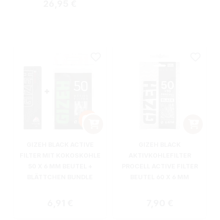
Regulärer Preis:
26,95 €
GIZEH BLACK ACTIVE
GIZEH BLACK
FILTER MIT KOKOSKOHLE
AKTIVKOHLEFILTER
50 X 6 MM BEUTEL +
PROCELL ACTIVE FILTER
BLÄTTCHEN BUNDLE
BEUTEL 60 X 6 MM
Regulärer Preis:
Regulärer Preis:
6,91 €
7,90 €