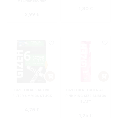
ASCHENBECHER
Regulärer Preis:
1,30 €
Regulärer Preis:
2,99 €
GIZEH BLACK ACTIVE
GIZEH BLÄTTCHEN ALL
FILTER 6 MM 34 STÜCK
PINK KING SIZE SLIM 34
BLATT
Regulärer Preis:
4,75 €
Regulärer Preis:
1,25 €