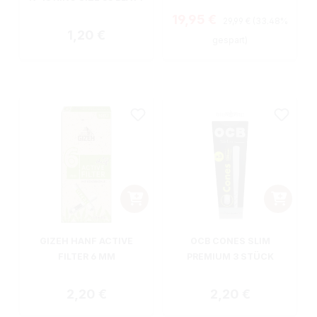
Regulärer Preis:
Verkaufspreis:
19,95 €
29,99 €
(33.48%
Regulärer Preis:
1,20 €
gespart)
GIZEH HANF ACTIVE
OCB CONES SLIM
FILTER 6 MM
PREMIUM 3 STÜCK
Regulärer Preis:
Regulärer Preis:
2,20 €
2,20 €