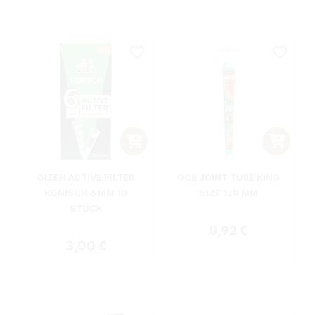
GIZEH ACTIVE FILTER
OCB JOINT TUBE KING
KONISCH 6 MM 10
SIZE 120 MM
STÜCK
Regulärer Preis:
0,92 €
Regulärer Preis:
3,00 €