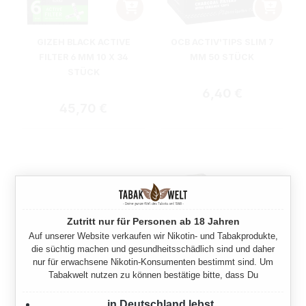
GIZEH BLACK ACTIVE
OCB ACTIV'TIPS SLIM 7
FILTER 6 MM 10 X 34
MM 50 STÜCK
STÜCK
Regulärer Preis:
6,40 €
Regulärer Preis:
45,70 €
Zutritt nur für Personen ab 18 Jahren
Auf unserer Website verkaufen wir Nikotin- und Tabakprodukte,
die süchtig machen und gesundheitsschädlich sind und daher
nur für erwachsene Nikotin-Konsumenten bestimmt sind. Um
Tabakwelt nutzen zu können bestätige bitte, dass Du
in Deutschland lebst
OCB ACTIV'TIPS EXTRA
OCB ACTIV'TIPS SLIM 7