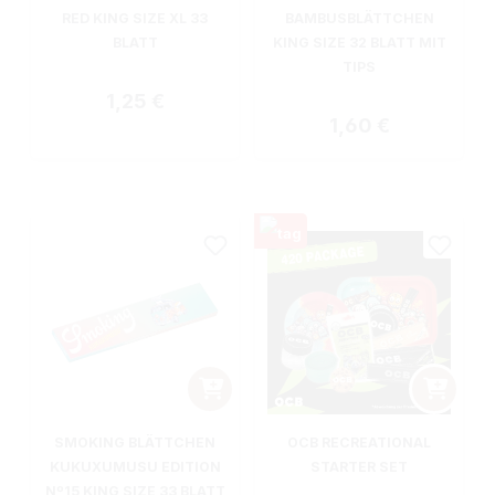
RED KING SIZE XL 33
BAMBUSBLÄTTCHEN
BLATT
KING SIZE 32 BLATT MIT
TIPS
Regulärer Preis:
1,25 €
Regulärer Preis:
1,60 €
SMOKING BLÄTTCHEN
OCB RECREATIONAL
KUKUXUMUSU EDITION
STARTER SET
Nº15 KING SIZE 33 BLATT