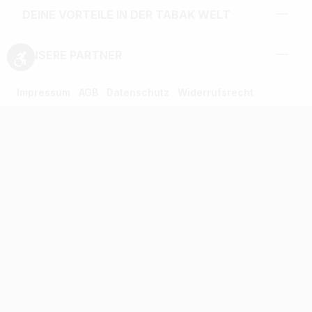
DEINE VORTEILE IN DER TABAK WELT
UNSERE PARTNER
Werkzeugleiste anzeigen
Impressum
AGB
Datenschutz
Widerrufsrecht
UNSERE AUSZEICHNUNGEN
* Alle Preise inkl. gesetzl. Mehrwertsteuer zzgl.
Versandkosten und ggf. Nachnahmegebühren, wenn
nicht anders angegeben.
** Alle Angebotsprodukte sind zu den ausgewiesenen
Preisen auch einzeln erhältlich. Kontaktieren Sie uns
dazu unter der 02203/9413200.
Verkauf altersbeschränkter Waren nur an