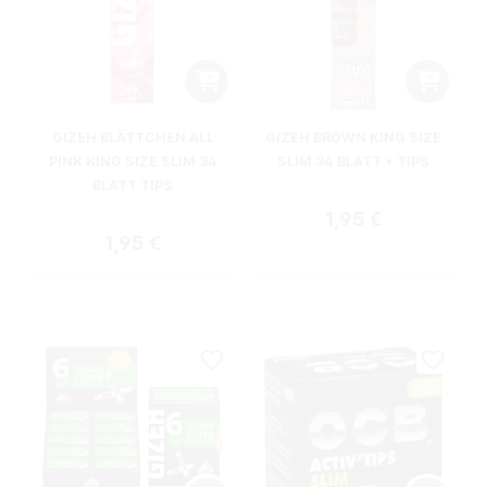
GIZEH BLÄTTCHEN ALL
GIZEH BROWN KING SIZE
PINK KING SIZE SLIM 34
SLIM 34 BLATT + TIPS
BLATT TIPS
Regulärer Preis:
1,95 €
Regulärer Preis:
1,95 €