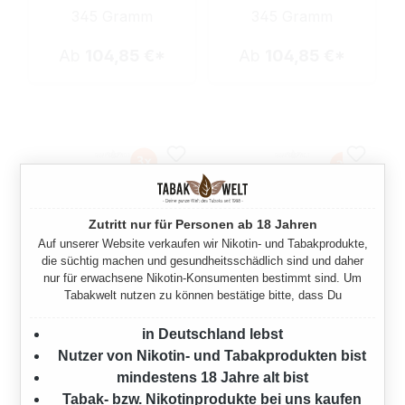
345 Gramm
345 Gramm
Ab
104,85 €*
Ab
104,85 €*
Zutritt nur für Personen ab 18 Jahren
Auf unserer Website verkaufen wir Nikotin- und Tabakprodukte,
die süchtig machen und gesundheitsschädlich sind und daher
nur für erwachsene Nikotin-Konsumenten bestimmt sind. Um
Tabakwelt nutzen zu können bestätige bitte, dass Du
PALL MALL ALLROUND
PALL MALL ALLROUND
RED VOLUMENTABAK 3X
RED VOLUMENTABAK 3X
in Deutschland lebst
MEGA BOX
MEGA BOX MIT 1000
Nutzer von Nikotin- und Tabakprodukten bist
EXTRA SIZE HÜLSEN
mindestens 18 Jahre alt bist
375 Gramm
Tabak- bzw. Nikotinprodukte bei uns kaufen
375 Gramm