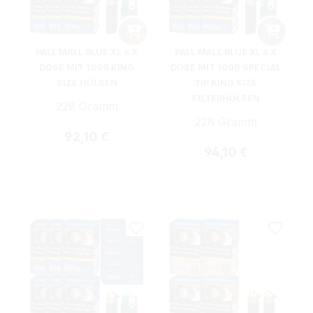
PALL MALL BLUE XL 6 X
PALL MALL BLUE XL 6 X
DOSE MIT 1000 KING
DOSE MIT 1000 SPECIAL
SIZE HÜLSEN
TIP KING SIZE
FILTERHÜLSEN
228 Gramm
228 Gramm
Regulärer Preis:
92,10 €
Regulärer Preis:
94,10 €