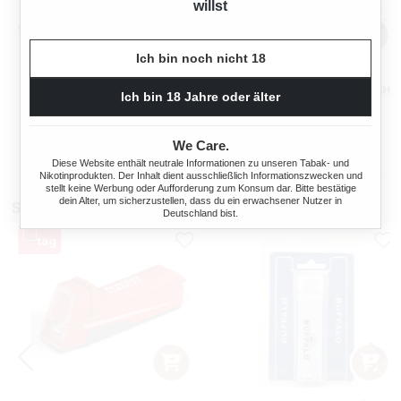
willst
Ich bin noch nicht 18
ELIXYR
GIZEH FILTERHÜLSEN FRESH
Ich bin 18 Jahre oder älter
ZIGARETTENHÜLSEN KING
CLIQ 100
SIZE ZWEIERPACK 550
STÜCK
We Care.
s:
Regulärer Preis:
Regulärer Preis
4,70 €
3,40 €
Diese Website enthält neutrale Informationen zu unseren Tabak- und
Nikotinprodukten. Der Inhalt dient ausschließlich Informationszwecken und
stellt keine Werbung oder Aufforderung zum Konsum dar. Bitte bestätige
dein Alter, um sicherzustellen, dass du ein erwachsener Nutzer in
Stopfmaschinen
Deutschland bist.