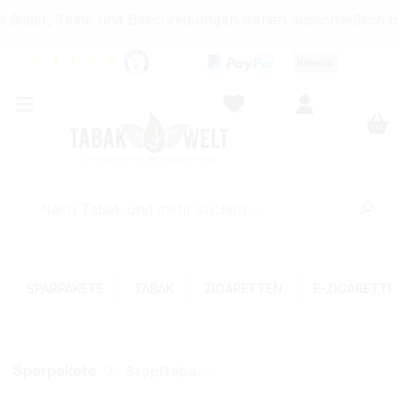
Bilder, Texte und Beschreibungen dienen ausschließlich I
★
★
★
★
★
SPARPAKETE
TABAK
ZIGARETTEN
E-ZIGARETT
Sparpakete
Stopftabak-Sets (Volumen)