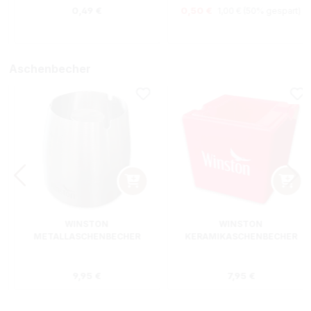
Regulärer Preis:
s:
Regulärer Preis:
Verkaufspreis:
0,49 €
0,50 €
1,00 €
(50% gespart)
Aschenbecher
WINSTON
WINSTON
METALLASCHENBECHER
KERAMIKASCHENBECHER
SILBER RUND
ROT RECHTECKIG
s:
Regulärer Preis:
Regulärer Preis
9,95 €
7,95 €