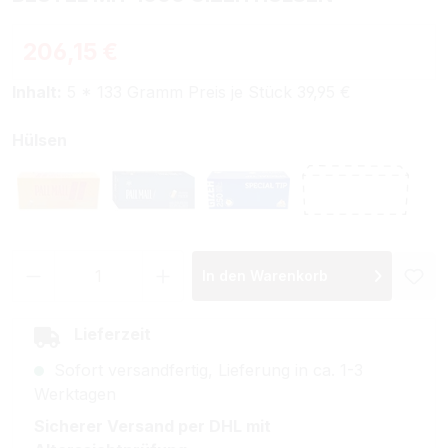
Regulärer Preis:
206,15 €
Inhalt:
5 * 133 Gramm Preis je Stück 39,95 €
auswählen
Hülsen
Pall Mall Allround Xtra Filterhülsen
Pall Mall Blue Xtra Filterhülsen
Gizeh Special Tip
Ohne Hülse
Produkt Anzahl: Gib den gewünschten Wer
In den Warenkorb
Lieferzeit
Sofort versandfertig, Lieferung in ca. 1-3
Werktagen
Sicherer Versand per DHL mit