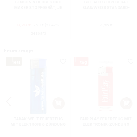
BENSON & HEDGES DUO
BUFFALO STOPFGERÄT
MAKER STOPFGERÄT, JE
BLAU/WEISS STANDARD-H
0,20€
ÜLSEN
Regulärer Preis:
s:
Verkaufspreis:
Regulärer Preis
0,20 €
3,95 €
7,90 €
(97.47%
gespart)
Feuerzeuge
TABAK-WELT FEUERZEUG
FAIR PLAY FEUERZEUG MIT
MIT ELEKTRONIK-ZÜNDUNG
ELEKTRONIK-ZÜNDUNG