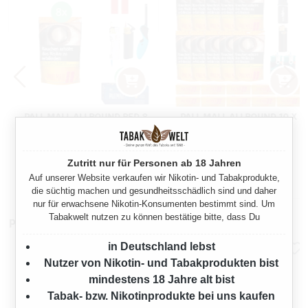
PALL MALL ALLROUND RED 8
PALL MALL ALLROUND 10 X
X SUPER BEUTEL MIT 2000
GIGA BEUTEL MIT 1000
XTRA BLAU HÜLSEN
ALLROUND XTRA HÜLSEN
1064 Gramm
1200 Gramm
Zutritt nur für Personen ab 18 Jahren
Auf unserer Website verkaufen wir Nikotin- und Tabakprodukte,
:
Regulärer Preis:
Regulärer Preis
331,00 €
261,10 €
die süchtig machen und gesundheitsschädlich sind und daher
nur für erwachsene Nikotin-Konsumenten bestimmt sind. Um
Tabakwelt nutzen zu können bestätige bitte, dass Du
Pfeifenzubehör
in Deutschland lebst
Nutzer von Nikotin- und Tabakprodukten bist
mindestens 18 Jahre alt bist
Tabak- bzw. Nikotinprodukte bei uns kaufen