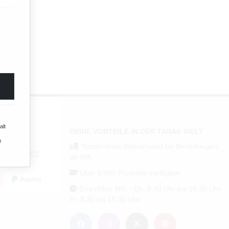
alt
DEINE VORTEILE IN DER TABAK WELT
n
*Kostenloser Blitzversand für Bestellungen
ab 90€
Über 5.000 Produkte verfügbar.
Erreichbar Mo. - Do. 8:30 Uhr bis 16:30 Uhr
Fr. 8:30 bis 15:30 Uhr