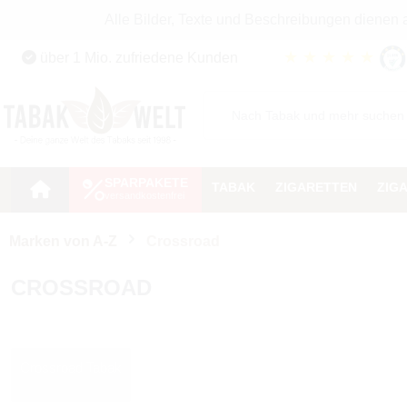
Alle Bilder, Texte und Beschreibungen dienen
Zum Hauptinhalt springen
★
★
★
★
★
über 1 Mio. zufriedene Kunden
Zur Suche springen
Zur Hauptnavigation springen
SPARPAKETE
TABAK
ZIGARETTEN
ZIG
Marken von A-Z
Crossroad
CROSSROAD
Crossroad Tabak