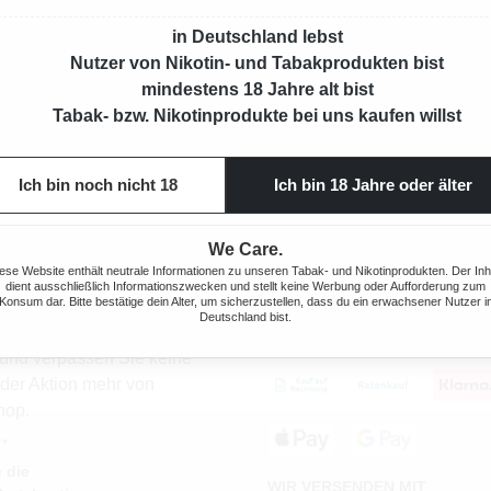
Regulärer Preis:
6,90 €
in Deutschland lebst
Nutzer von Nikotin- und Tabakprodukten bist
mindestens 18 Jahre alt bist
Tabak- bzw. Nikotinprodukte bei uns kaufen willst
Ich bin noch nicht 18
Ich bin 18 Jahre oder älter
We Care.
ese Website enthält neutrale Informationen zu unseren Tabak- und Nikotinprodukten. Der Inh
 ABONNIEREN
ZAHLUNGSARTEN
dient ausschließlich Informationszwecken und stellt keine Werbung oder Aufforderung zum
Konsum dar. Bitte bestätige dein Alter, um sicherzustellen, dass du ein erwachsener Nutzer i
Deutschland bist.
 Sie den kostenlosen
 und verpassen Sie keine
oder Aktion mehr von
hop.
 *
 die
WIR VERSENDEN MIT