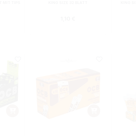
T MIT TIPS
KING SIZE 32 BLATT
KING SI
 Preis:
Regulärer Preis:
1,10 €