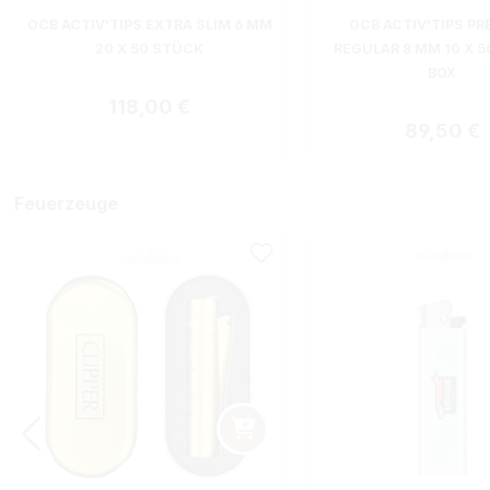
OCB ACTIV'TIPS EXTRA SLIM 6 MM
OCB ACTIV'TIPS P
20 X 50 STÜCK
REGULAR 8 MM 10 X 
BOX
Regulärer Preis:
118,00 €
Regulärer
89,50 €
Feuerzeuge