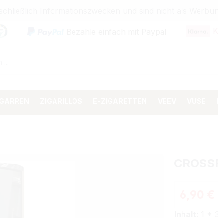
sschließlich Informationszwecken und sind nicht als Wer
K
Bezahle einfach mit Paypal
IGARREN
ZIGARILLOS
E-ZIGARETTEN
VEEV
VUSE
CROSS
Regulärer 
6,90 €
Inhalt:
1 * 