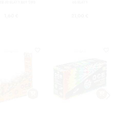
ZE 32 BLATT MIT TIPS
60 BLATT
Regulärer Preis:
Regulärer Preis:
1,60 €
21,00 €