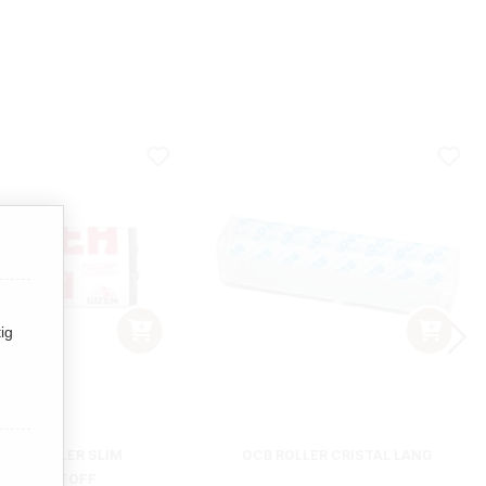
ig
EH WICKLER SLIM
OCB ROLLER CRISTAL LANG
KUNSTSTOFF