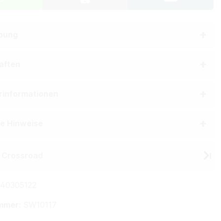
bung
aften
erinformationen
he Hinweise
 Crossroad
40305122
mmer:
SW10117