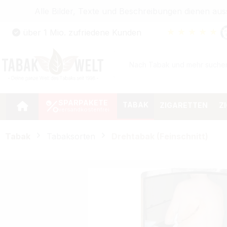
Alle Bilder, Texte und Beschreibungen dienen au
Zum Hauptinhalt springen
★
★
★
★
★
über 1 Mio. zufriedene Kunden
Zur Suche springen
Zur Hauptnavigation springen
SPARPAKETE
TABAK
ZIGARETTEN
Z
Tabak
Tabaksorten
Drehtabak (Feinschnitt)
Bildergalerie überspringen