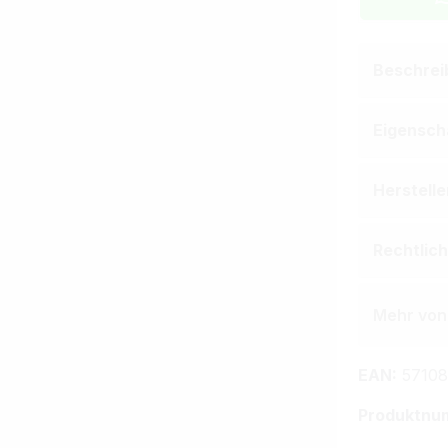
Beschrei
Eigensch
Herstell
Rechtlic
Mehr von
EAN:
57108
Produktnu