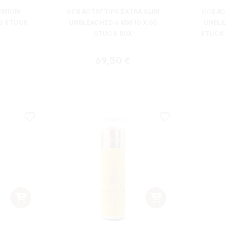
REMIUM
OCB ACTIV'TIPS EXTRA SLIM
OCB AC
50 STÜCK
UNBLEACHED 6 MM 10 X 50
UNBLE
STÜCK BOX
STÜCK 
 Preis:
Regulärer Preis:
69,50 €