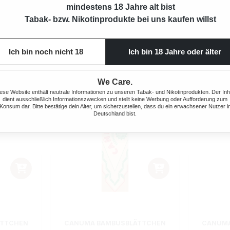
mindestens 18 Jahre alt bist
 Preis:
Regulärer Preis:
4,95 €
Tabak- bzw. Nikotinprodukte bei uns kaufen willst
Ich bin noch nicht 18
Ich bin 18 Jahre oder älter
We Care.
ese Website enthält neutrale Informationen zu unseren Tabak- und Nikotinprodukten. Der Inh
dient ausschließlich Informationszwecken und stellt keine Werbung oder Aufforderung zum
Konsum dar. Bitte bestätige dein Alter, um sicherzustellen, dass du ein erwachsener Nutzer i
Deutschland bist.
ÄTTCHEN
CANUMA BAMBUSBLÄTTCHEN
CANUMA