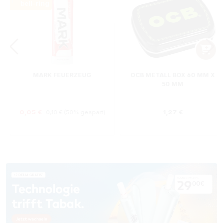
MARK FEUERZEUG
OCB METALL BOX 60 MM X
50 MM
Regulärer Preis:
Verkaufspreis:
Regulärer Preis
0,05 €
1,27 €
0,10 €
(50% gespart)