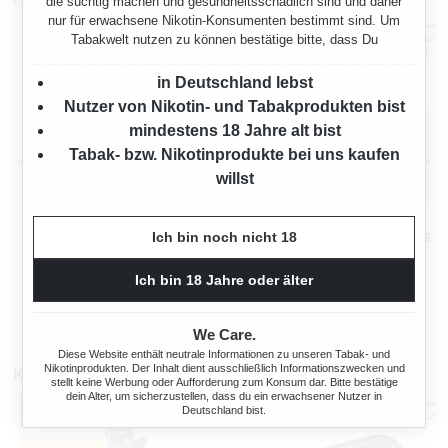
die süchtig machen und gesundheitsschädlich sind und daher
nur für erwachsene Nikotin-Konsumenten bestimmt sind. Um
Tabakwelt nutzen zu können bestätige bitte, dass Du
in Deutschland lebst
Nutzer von Nikotin- und Tabakprodukten bist
mindestens 18 Jahre alt bist
Tabak- bzw. Nikotinprodukte bei uns kaufen
willst
BREAK ORIGINAL
BREAK AUTHENTIC
Ich bin noch nicht 18
VOLUMENTABAK 10X MEGA
VOLUMENTABAK 15X DOSE
BOX MIT STABFEUERZEUG
MIT 2000 KING SIZE
1250 Gramm
825 Gramm
HÜLSEN UND
Ich bin 18 Jahre oder älter
DREHASCHENBECHER
Ab
Ab
279,50 €*
232,50 €*
We Care.
Diese Website enthält neutrale Informationen zu unseren Tabak- und
Nikotinprodukten. Der Inhalt dient ausschließlich Informationszwecken und
Kunden kauften auch
stellt keine Werbung oder Aufforderung zum Konsum dar. Bitte bestätige
dein Alter, um sicherzustellen, dass du ein erwachsener Nutzer in
Deutschland bist.