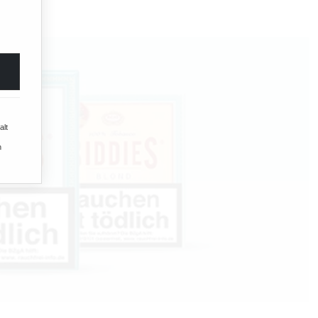
alt
n