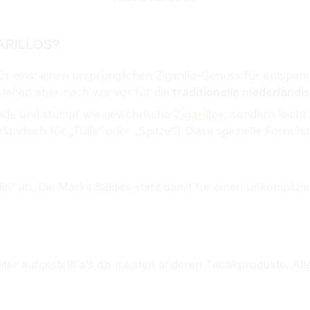
ARILLOS?
ür eins: einen ursprünglichen Zigarillo-Genuss für entsp
stehen aber nach wie vor für die
traditionelle niederländ
gerade und stumpf wie gewöhnliche
Zigarillos
, sondern leicht
ederländisch für „Tülle“ oder „Spitze”.) Diese spezielle Form 
in“ ab. Die Marke Biddies steht damit für einen unkomplizier
 breiter aufgestellt als die meisten anderen Tabakprodukte. 