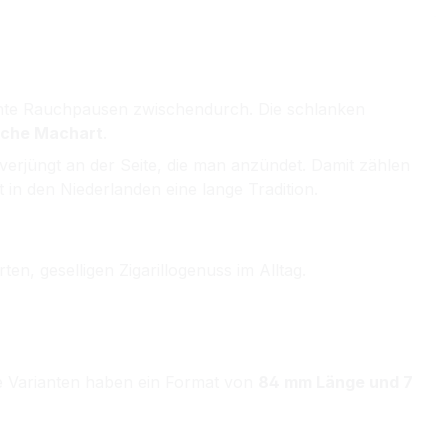
annte Rauchpausen zwischendurch. Die schlanken
ische Machart
.
 verjüngt an der Seite, die man anzündet. Damit zählen
hat in den Niederlanden eine lange Tradition.
ten, geselligen Zigarillogenuss im Alltag.
Alle Varianten haben ein Format von
84 mm Länge und 7