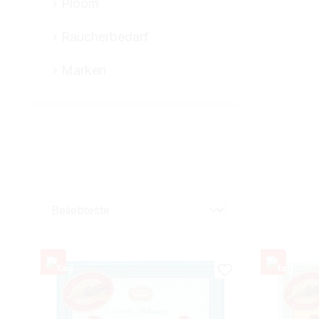
Ploom
Raucherbedarf
Marken
Aroma
Packungsart
Sorte
St