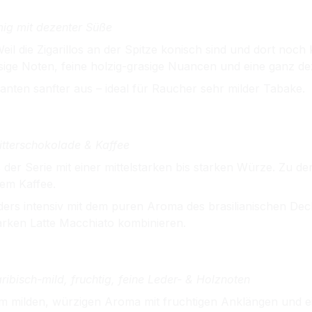
mig mit dezenter Süße
il die Zigarillos an der Spitze konisch sind und dort noch 
ssige Noten, feine holzig-grasige Nuancen und eine ganz d
anten sanfter aus – ideal für Raucher sehr milder Tabake.
bitterschokolade & Kaffee
s der Serie mit einer mittelstarken bis starken Würze. Zu d
em Kaffee.
rs intensiv mit dem puren Aroma des brasilianischen Deckb
arken Latte Macchiato kombinieren.
ibisch-mild, fruchtig, feine Leder- & Holznoten
em milden, würzigen Aroma mit fruchtigen Anklängen und ei