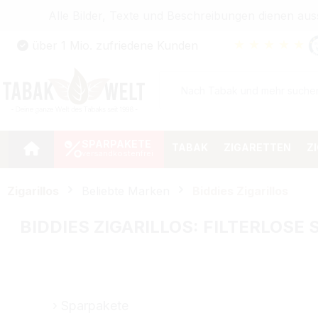
Alle Bilder, Texte und Beschreibungen dienen au
Zum Hauptinhalt springen
★
★
★
★
★
über 1 Mio. zufriedene Kunden
Zur Suche springen
Zur Hauptnavigation springen
SPARPAKETE
TABAK
ZIGARETTEN
Z
Zigarillos
Beliebte Marken
Biddies Zigarillos
BIDDIES ZIGARILLOS: FILTERLOS
Sparpakete