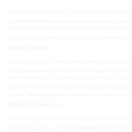
Besonders milde Zigarillos | Aroma: holzig-grasig, cre
Die
Biddies Blond
bieten ein mildes Rauchvergnügen. We
reine Java-Deckblatt. Später entfalten sich cremig-nu
Das Rauchgefühl fällt im Vergleich zu den anderen Vari
BIDDIES BRASIL
Kräftige Zigarillos | Aroma: dunkel-würzig, erdig, Zart
Die
Biddies Brasil
gehören zu den kräftigeren Zigarillo
herbe Anklänge von Zartbitterschokolade und geröstet
Dank des Tuit-Formats startet der Rauchgenuss besonde
die ihre Rauchpause gerne mit einem Espresso oder st
BIDDIES DOMINICAN
Sehr milde Zigarillos mit edlem Geschmack | Aroma: kar
Die Biddies Zigarillos der Sorte
Dominican
sind mit ein