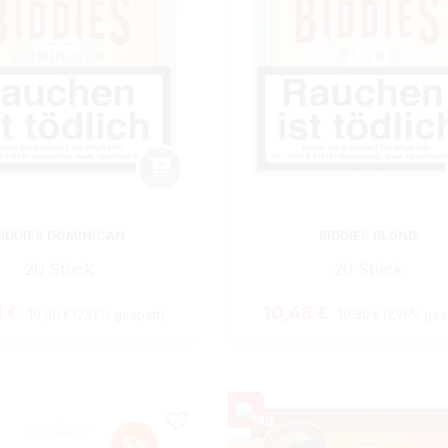
BIDDIES DOMINICAN
BIDDIES BLOND
20 Stück
20 Stück
Regulärer Preis:
Regulärer Preis:
ufspreis:
Verkaufspreis:
8 €
10,48 €
10,80 €
(2.96% gespart)
10,80 €
(2.96% ges