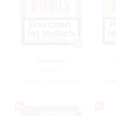
BIDDIES SUMATRA
20 Stück
Regulärer Preis:
Verkaufspreis:
Verka
10,48 €
10,4
10,80 €
(2.96% gespart)