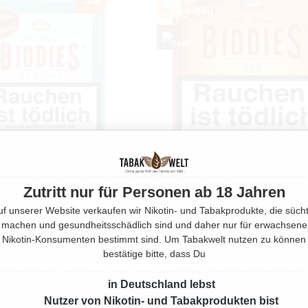
Zutritt nur für Personen ab 18 Jahren
IDDIES SUMATRA ZIGARILLOS
BIDDIES RED
 MIT NATURDECKBLATT
uf unserer Website verkaufen wir Nikotin- und Tabakprodukte, die sücht
20 Stück
machen und gesundheitsschädlich sind und daher nur für erwachsene
100 Stück
Nikotin-Konsumenten bestimmt sind. Um Tabakwelt nutzen zu können
Regulärer Preis:
Verkaufspreis:
9,12 €
9,40 €
(2.98% gespa
bestätige bitte, dass Du
0 €*
54,00 €*
(2% gespart)
in Deutschland lebst
Nutzer von Nikotin- und Tabakprodukten bist