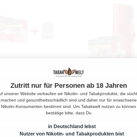
Zutritt nur für Personen ab 18 Jahren
STON RED ZIGARETTEN BIG
6X WINSTON RED ZIGARETTEN
uf unserer Website verkaufen wir Nikotin- und Tabakprodukte, die sücht
XL MIT ZIPPO FEUERZEUG
PACK 6XL MIT KAFFEE-PUMP
machen und gesundheitsschädlich sind und daher nur für erwachsene
180 Stück
360 Stück
Nikotin-Konsumenten bestimmt sind. Um Tabakwelt nutzen zu können
bestätige bitte, dass Du
Ab
64,95 €*
Ab
124,95 €*
in Deutschland lebst
Nutzer von Nikotin- und Tabakprodukten bist