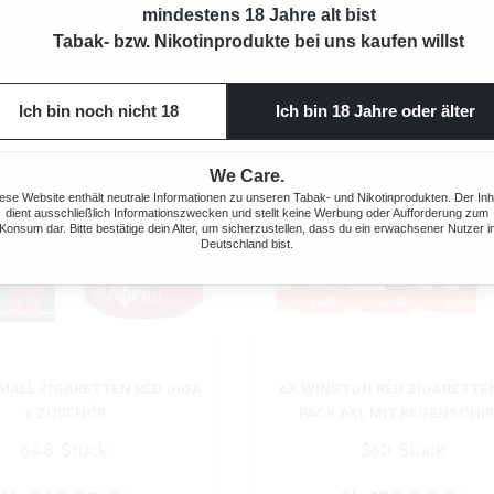
mindestens 18 Jahre alt bist
Tabak- bzw. Nikotinprodukte bei uns kaufen willst
Ich bin noch nicht 18
Ich bin 18 Jahre oder älter
We Care.
ese Website enthält neutrale Informationen zu unseren Tabak- und Nikotinprodukten. Der Inh
dient ausschließlich Informationszwecken und stellt keine Werbung oder Aufforderung zum
Konsum dar. Bitte bestätige dein Alter, um sicherzustellen, dass du ein erwachsener Nutzer i
Deutschland bist.
 MALL ZIGARETTEN RED GIGA
6X WINSTON RED ZIGARETTEN
+ ZUBEHÖR
PACK 6XL MIT REGENSCHI
648 Stück
360 Stück