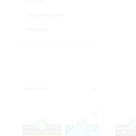
Ploom
Raucherbedarf
Marken
Marke
Filter
Format
Packungsa