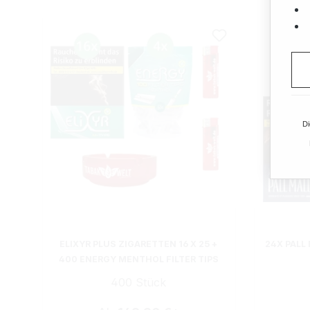
Di
ELIXYR PLUS ZIGARETTEN 16 X 25 +
24X PALL
400 ENERGY MENTHOL FILTER TIPS
400 Stück