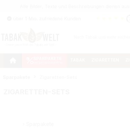
Alle Bilder, Texte und Beschreibungen dienen au
Zum Hauptinhalt springen
★
★
★
★
★
über 1 Mio. zufriedene Kunden
Zur Suche springen
Zur Hauptnavigation springen
SPARPAKETE
TABAK
ZIGARETTEN
Z
Sparpakete
Zigaretten-Sets
ZIGARETTEN-SETS
Sparpakete