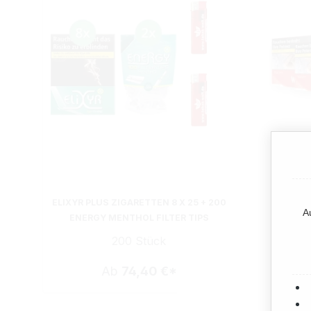
ELIXYR PLUS ZIGARETTEN 8 X 25 + 200
3X WIN
A
ENERGY MENTHOL FILTER TIPS
PACK 6
200 Stück
Ab
74,40 €*