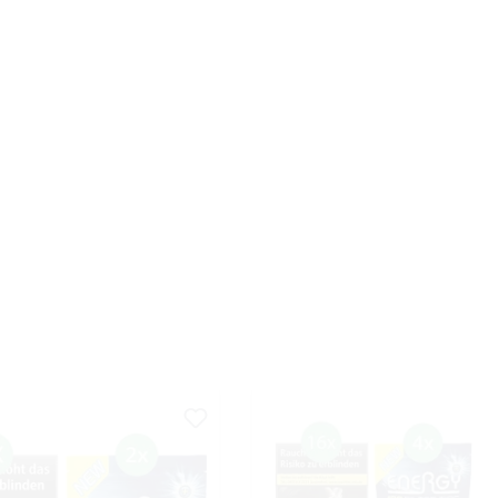
rt
Sorte
Stärke
Zubehör
Preis