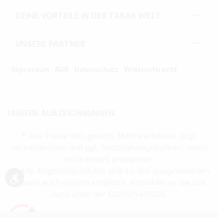
DEINE VORTEILE IN DER TABAK WELT
UNSERE PARTNER
Impressum
AGB
Datenschutz
Widerrufsrecht
UNSERE AUSZEICHNUNGEN
* Alle Preise inkl. gesetzl. Mehrwertsteuer zzgl.
Versandkosten und ggf. Nachnahmegebühren, wenn
nicht anders angegeben.
** Alle Angebotsprodukte sind zu den ausgewiesenen
Preisen auch einzeln erhältlich. Kontaktieren Sie uns
Werkzeugleiste anzeigen
dazu unter der 02203/9413200.
Verkauf altersbeschränkter Waren nur an