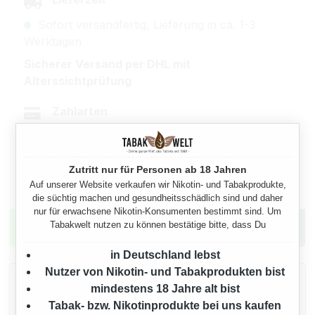
Sofort versandfertig, Lieferung in ca. 1-3
Werktagen
Sicherer Versand per DHL mit
Alterssichtprüfung
Zahlarten
Zutritt nur für Personen ab 18 Jahren
Auf unserer Website verkaufen wir Nikotin- und Tabakprodukte,
Hast du Fragen? Kontaktiere uns jetzt.
die süchtig machen und gesundheitsschädlich sind und daher
nur für erwachsene Nikotin-Konsumenten bestimmt sind. Um
Tabakwelt nutzen zu können bestätige bitte, dass Du
in Deutschland lebst
Nutzer von Nikotin- und Tabakprodukten bist
Gesetzlicher Warnhinweis gemäß § 11
mindestens 18 Jahre alt bist
TabakErzV
Tabak- bzw. Nikotinprodukte bei uns kaufen
Dieses Produkt enthält Nikotin: einen Stoff, der