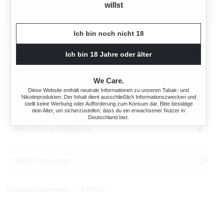
willst
sehr stark abhängig macht.
Ich bin noch nicht 18
Beschreibung
Ich bin 18 Jahre oder älter
Eigenschaften
We Care.
Diese Website enthält neutrale Informationen zu unseren Tabak- und
Nikotinprodukten. Der Inhalt dient ausschließlich Informationszwecken und
Herstellerinformationen
stellt keine Werbung oder Aufforderung zum Konsum dar. Bitte bestätige
dein Alter, um sicherzustellen, dass du ein erwachsener Nutzer in
Deutschland bist.
Rechtliche Hinweise
Mehr von Elixyr
Produktnummer:
TW13697