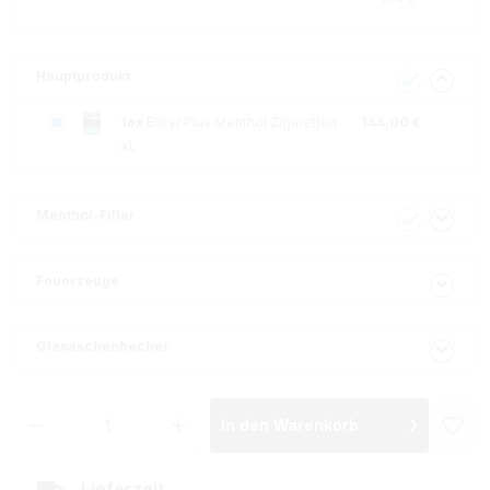
Hauptprodukt
16x
Elixyr Plus Menthol Zigaretten
144,00 €
XL
Menthol-Filter
Feuerzeuge
Glasaschenbecher
Produkt Anzahl: Gib den gewünschten Wer
In den Warenkorb
Lieferzeit