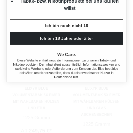
Ab
199,80 €*
Tabak- bzw. Nikotinprodukte bei uns kaufen
willst
Ich bin noch nicht 18
Ich bin 18 Jahre oder älter
We Care.
Diese Website enthält neutrale Informationen zu unseren Tabak- und
Nikotinprodukten. Der Inhalt dient ausschließlich Informationszwecken und
stellt keine Werbung oder Aufforderung zum Konsum dar. Bitte bestätige
dein Alter, um sicherzustellen, dass du ein erwachsener Nutzer in
Deutschland bist.
ELIXYR BLUE
ELIXYR BLUE
VOLUMENTABAK 5X EIMER
VOLUMENTABAK 5X EIMER
MIT WÄHLBAREN HÜLSEN
MIT WÄHLBAREN HÜLSEN
UND ETUI
UND GLAS
ASCHENBECHER
1225 Gramm
1225 Gramm
Ab
249,75 €*