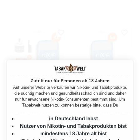
Zutritt nur für Personen ab 18 Jahren
Auf unserer Website verkaufen wir Nikotin- und Tabakprodukte,
ELIXYR BLUE
ELIXYR BLUE
die süchtig machen und gesundheitsschädlich sind und daher
VOLUMENTABAK 4X EIMER
VOLUMENTABAK 5X EIMER
nur für erwachsene Nikotin-Konsumenten bestimmt sind. Um
MIT WÄHLBAREN
Tabakwelt nutzen zu können bestätige bitte, dass Du
1225 Gramm
FILTERHÜLSEN UND
DREHASCHENBECHER
in Deutschland lebst
Ab
249,75 €*
Nutzer von Nikotin- und Tabakprodukten bist
980 Gramm
mindestens 18 Jahre alt bist