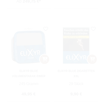
Ab
249,75 €*
ELIXYR BLUE
ELIXYR BLUE ZIGARETTEN
VOLUMENTABAK EIMER
XXL
245 Gramm
29 Stück
Regulärer Preis:
Regulärer Preis:
49,95 €
9,90 €