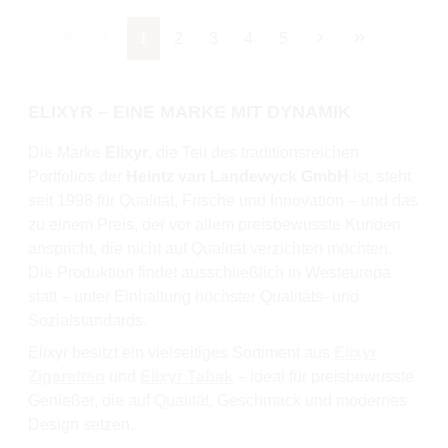
Seite
Seite
Seite
Seite
Seite
1
2
3
4
5
ELIXYR – EINE MARKE MIT DYNAMIK
Die Marke
Elixyr
, die Teil des traditionsreichen
Portfolios der
Heintz van Landewyck GmbH
ist, steht
seit 1998 für Qualität, Frische und Innovation – und das
zu einem Preis, der vor allem preisbewusste Kunden
anspricht, die nicht auf Qualität verzichten möchten.
Die Produktion findet ausschließlich in Westeuropa
statt – unter Einhaltung höchster Qualitäts- und
Sozialstandards.
Elixyr besitzt ein vielseitiges Sortiment aus
Elixyr
Zigaretten
und
Elixyr Tabak
– ideal für preisbewusste
Genießer, die auf Qualität, Geschmack und modernes
Design setzen.