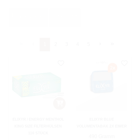
Elixyr Zigaretten
Elixyr Tabak
Seite
Seite
Seite
Seite
Seite
1
2
3
4
5
ELIXYR / ENERGY MENTHOL
ELIXYR BLUE
KING SIZE FILTERHÜLSEN
VOLUMENTABAK 2X EIMER
110 STÜCK
490 Gramm