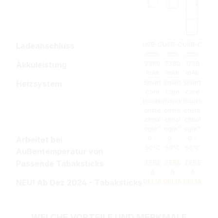
Ladeanschluss
USB-C
USB-C
USB-C
Akkuleistung
2380
2380
1728
mAh
mAh
mAh
Heizsystem
Smart
Smart
Smart
core
core
core
Indukti
Indukti
Indukti
onste
onste
onste
chnol
chnol
chnol
ogie™
ogie™
ogie™
Arbeitet bei
0 -
0 -
0 -
50°C
50°C
50°C
Außentemperatur von
Passende Tabaksticks
TERE
TERE
TERE
A
A
A
NEU! Ab Dez 2024 - Tabaksticks
DELIA
DELIA
DELIA
WELCHE VORTEILE UND MERKMALE