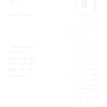
Besteht aus
Holde
Holde
All-In-
r
r
one-
+
+
Model
Pocke
Pocke
l
t
t
Charg
Charg
er
er
1 Akkuladung
20
20
20
Sticks
Sticks
Sticks
reicht für
Anwendungen
2
2
20
hintereinander
Akkuladezeit
2:15 h
2:15 h
1:30 h
Aufladung
Im
Im
Via
Pocke
Pocke
Kabel
t
t
direkt
Charg
Charg
am
er
er
Model
l