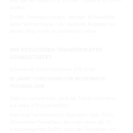
alle, die den Absprung von der Zigarette schaffen
wollen.
Echter Tabakgeschmack, weniger Schadstoffe,
keine Verbrennung – der perfekte Begleiter für
deinen Weg in ein rauchfreieres Leben.
WIE REDUZIEREN TABAKERHEATER
SCHADSTOFFE?
Schonende Erhitzung bis zu 270 Grad
10 JAHRE FORSCHUNG FÜR MODERNSTE
TECHNOLOGIE
Statt zu verbrennen, wird der Tabak schonend
auf etwa 270 Grad erhitzt.
Während herkömmliche Zigaretten über 7.000
Chemikalien freisetzen, darunter mehr als 70
krebserregende Stoffe, setzt der Hersteller auf