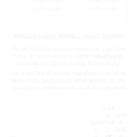
34,95 €
49,00 €
00 €
49,00 €
79,00 €
art)
(28.67% gespart)
(37.97% gespart)
WELCHES IQOS-MODELL PASST ZU DIR?
Du möchtest das Rauchen klassischer Zigaretten
hinter dir lassen und einen
IQOS-Tabakheater
ausprobieren?
Eine großartige Entscheidung!
Der erste Schritt zu einer rauchfreien Zukunft ist
getan. Finde das passende
IQOS-Modell,
um den
Übergang so angenehm wie möglich zu gestalten.
ILUM
A
ILUM
ILUM
PRIM
A
A
E
ONE