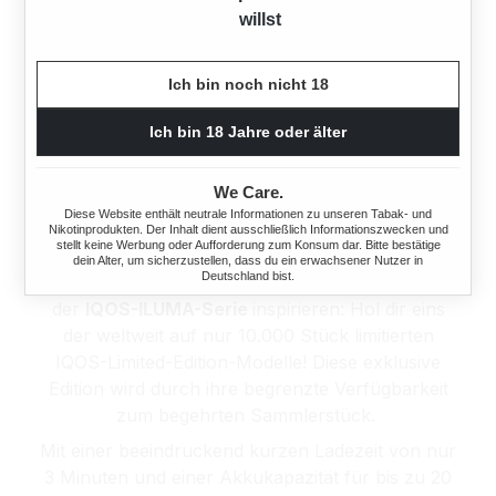
willst
Ich bin noch nicht 18
Ich bin 18 Jahre oder älter
WELCHE TABAKERHEATER-MODELLE SIND
We Care.
DIE BELIEBTESTEN?
Diese Website enthält neutrale Informationen zu unseren Tabak- und
Nikotinprodukten. Der Inhalt dient ausschließlich Informationszwecken und
stellt keine Werbung oder Aufforderung zum Konsum dar. Bitte bestätige
dein Alter, um sicherzustellen, dass du ein erwachsener Nutzer in
Deutschland bist.
Lass dich von den drei herausragenden Favoriten
der
IQOS-ILUMA-Serie
inspirieren: Hol dir eins
der weltweit auf nur 10.000 Stück limitierten
IQOS-Limited-Edition-Modelle! Diese exklusive
Edition wird durch ihre begrenzte Verfügbarkeit
zum begehrten Sammlerstück.
Mit einer beeindruckend kurzen Ladezeit von nur
3 Minuten und einer Akkukapazität für bis zu 20