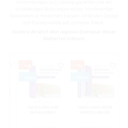
Anwendungen pro Ladung garantiert sie ein
erstklassiges Nutzungserlebnis. Hochwertige
Materialien in modernen Farben verbinden Design
und Funktionalität auf perfekte Weise.
Sichere dir jetzt dein eigenes Exemplar dieser
limitierten Edition!
ONE
IQOS ILUMA ONE
IQOS ILUMA NEON
RATIS
NEON PURPLE
PURPLE LIMITED
LIMITED EDITION +
EDITION + GRATIS
GRATIS TEREA
TEREA
lärer Preis:
Regulärer Preis:
Regulärer Preis:
reis:
Verkaufspreis:
Verkaufspreis: