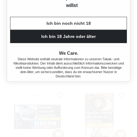
willst
Ich bin noch nicht 18
PEPE BRIGHT GREEN
AMERICAN SPIRIT
VOLUMENTABAK EIMER
MASTER BLEND GOLD
Ich bin 18 Jahre oder älter
170G
30G
170 Gramm
30 Gramm
We Care.
Diese Website enthält neutrale Informationen zu unseren Tabak- und
Regulärer Preis:
Regulärer Preis:
33,00 €
7,00 €
Nikotinprodukten. Der Inhalt dient ausschließlich Informationszwecken und
stellt keine Werbung oder Aufforderung zum Konsum dar. Bitte bestätige
dein Alter, um sicherzustellen, dass du ein erwachsener Nutzer in
Deutschland bist.