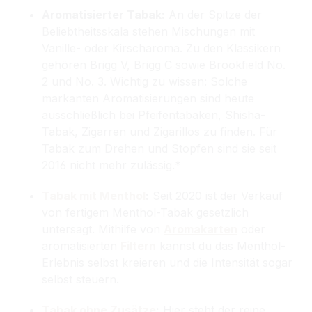
Aromatisierter Tabak:
An der Spitze der
Beliebtheitsskala stehen Mischungen mit
Vanille- oder Kirscharoma. Zu den Klassikern
gehören Brigg V, Brigg C sowie Brookfield No.
2 und No. 3. Wichtig zu wissen: Solche
markanten Aromatisierungen sind heute
ausschließlich bei Pfeifentabaken, Shisha-
Tabak, Zigarren und Zigarillos zu finden. Für
Tabak zum Drehen und Stopfen sind sie seit
2016 nicht mehr zulässig.*
Tabak mit Menthol
:
Seit 2020 ist der Verkauf
von fertigem Menthol-Tabak gesetzlich
untersagt. Mithilfe von
Aromakarten
oder
aromatisierten
Filtern
kannst du das Menthol-
Erlebnis selbst kreieren und die Intensität sogar
selbst steuern.
Tabak ohne Zusätze
:
Hier steht der reine