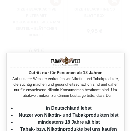
GIZEH BLACK ACTIVE
GIZEH BLACK FINE 50
FILTER MIT
BLATT BOX
KOKOSKOHLE 50 X 6 MM
BEUTEL + BLÄTTCHEN
Regulärer Preis:
9,95 €
BUNDLE
Regulärer Preis:
6,91 €
Zutritt nur für Personen ab 18 Jahren
Auf unserer Website verkaufen wir Nikotin- und Tabakprodukte,
die süchtig machen und gesundheitsschädlich sind und daher
nur für erwachsene Nikotin-Konsumenten bestimmt sind. Um
Tabakwelt nutzen zu können bestätige bitte, dass Du
in Deutschland lebst
Nutzer von Nikotin- und Tabakprodukten bist
mindestens 18 Jahre alt bist
Tabak- bzw. Nikotinprodukte bei uns kaufen