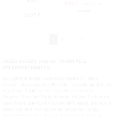
BLATT
Regulärer Preis:
Verkaufspreis:
9,95 €
19,95 €
(50.13%
gespart)
Regulärer Preis:
16,05 €
Seite
Seite
1
2
GIZEH PAPERS: DAS GO TO FÜR ALLE
SELBSTGEDREHTEN
Ob Zigarettenpapier oder Long Papers für deine
Kräuter, als drittgrößter Hersteller weltweit bietet Gizeh
ein breites Sortiment für alle selbst drehenden
Raucher. Mit einer Produktpalette, die von Drehpapier
über Filterhülsen bis hin zu Wicklern reicht, ermöglicht
Gizeh seit über 100 Jahren ein selbst bestimmtes
Raucherlebnis. Faire Preise, gute Qualität und eine