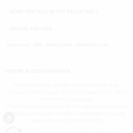
DEINE VORTEILE IN DER TABAK WELT
UNSERE PARTNER
Impressum
AGB
Datenschutz
Widerrufsrecht
UNSERE AUSZEICHNUNGEN
* Alle Preise inkl. gesetzl. Mehrwertsteuer zzgl.
Versandkosten und ggf. Nachnahmegebühren, wenn
nicht anders angegeben.
** Alle Angebotsprodukte sind zu den ausgewiesenen
Preisen auch einzeln erhältlich. Kontaktieren Sie uns
dazu unter der 02203/9413200.
Werkzeugleiste anzeigen
Verkauf altersbeschränkter Waren nur an