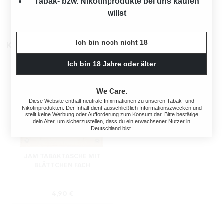
Tabak- bzw. Nikotinprodukte bei uns kaufen
willst
Ich bin noch nicht 18
Kunden kauften auch
Ich bin 18 Jahre oder älter
We Care.
Diese Website enthält neutrale Informationen zu unseren Tabak- und
Nikotinprodukten. Der Inhalt dient ausschließlich Informationszwecken und
stellt keine Werbung oder Aufforderung zum Konsum dar. Bitte bestätige
dein Alter, um sicherzustellen, dass du ein erwachsener Nutzer in
Deutschland bist.
JAM TABAKTASCHE MIT
BLÄTTCHEN FACH
Regulärer Preis:
4,90 €