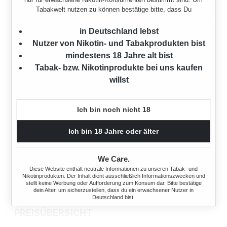
Tabakwelt nutzen zu können bestätige bitte, dass Du
in Deutschland lebst
Nutzer von Nikotin- und Tabakprodukten bist
mindestens 18 Jahre alt bist
Tabak- bzw. Nikotinprodukte bei uns kaufen
willst
Ich bin noch nicht 18
Ich bin 18 Jahre oder älter
We Care.
Diese Website enthält neutrale Informationen zu unseren Tabak- und
Nikotinprodukten. Der Inhalt dient ausschließlich Informationszwecken und
stellt keine Werbung oder Aufforderung zum Konsum dar. Bitte bestätige
dein Alter, um sicherzustellen, dass du ein erwachsener Nutzer in
Deutschland bist.
WIE VIEL KOSTEN BURTON HÜLSEN? EINE
PREISÜBERSICHT