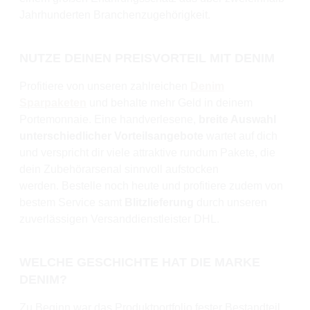
Jahrhunderten Branchenzugehörigkeit.
NUTZE DEINEN PREISVORTEIL MIT DENIM
Profitiere von unseren zahlreichen
Denim
Sparpaketen
und behalte mehr Geld in deinem
Portemonnaie. Eine handverlesene,
breite Auswahl
unterschiedlicher Vorteilsangebote
wartet auf dich
und verspricht dir viele attraktive rundum Pakete, die
dein Zubehörarsenal sinnvoll aufstocken
werden.
Bestelle noch heute und profitiere zudem von
bestem Service samt
Blitzlieferung
durch unseren
zuverlässigen Versanddienstleister DHL.
WELCHE GESCHICHTE HAT DIE MARKE
DENIM?
Zu Beginn war das Produktportfolio fester Bestandteil