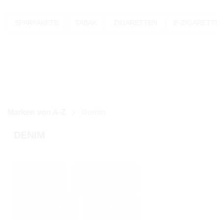
SPARPAKETE
TABAK
ZIGARETTEN
E-ZIGARETT
Marken von A-Z
Denim
DENIM
Denim Tabak
Denim Zigaretten
Denim Zigarillos
Denim Hülsen