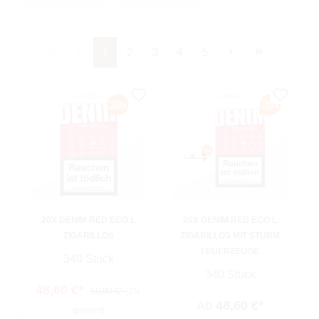
Seite
Seite
Seite
Seite
Seite
1
2
3
4
5
20X DENIM RED ECO L
20X DENIM RED ECO L
ZIGARILLOS
ZIGARILLOS MIT STURM
FEUERZEUGE
340 Stück
340 Stück
48,60 €*
50,00 €*
(2%
Ab
48,60 €*
gespart)