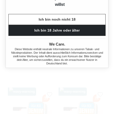
willst
Ich bin noch nicht 18
Ich bin 18 Jahre oder älter
DENIM BLEND
DENIM BLEND
VOLUMENTABAK 3X GIGA
VOLUMENTABAK 3X GIGA
We Care.
BOX MIT ETUI
BOX MIT FEUERZEUGEN
Diese Website enthält neutrale Informationen zu unseren Tabak- und
Nikotinprodukten. Der Inhalt dient ausschließlich Informationszwecken und
945 Gramm
945 Gramm
stellt keine Werbung oder Aufforderung zum Konsum dar. Bitte bestätige
dein Alter, um sicherzustellen, dass du ein erwachsener Nutzer in
Deutschland bist.
Ab
180,00 €*
Ab
180,00 €*