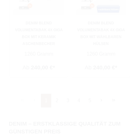
DENIM BLEND
DENIM BLEND
VOLUMENTABAK 4X GIGA
VOLUMENTABAK 4X GIGA
BOX MIT KERAMIK
BOX MIT WÄHLBAREN
ASCHENBECHER
HÜLSEN
1260 Gramm
1260 Gramm
Ab
240,00 €*
Ab
240,00 €*
Seite
Seite
Seite
Seite
Seite
1
2
3
4
5
DENIM – ERSTKLASSIGE QUALITÄT ZUM
GÜNSTIGEN PREIS