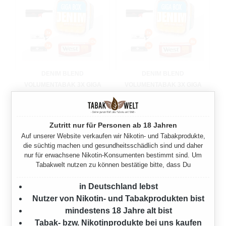
DENIM BLEND
DENIM BLEND
VOLUMENTABAK 3X GIGA
VOLUMENTABAK 3X GIGA
BOX MIT 2000 KING SIZE
BOX MIT 2000 SPECIAL
HÜLSEN
SIZE HÜLSEN
945 Gramm
945 Gramm
Zutritt nur für Personen ab 18 Jahren
Auf unserer Website verkaufen wir Nikotin- und Tabakprodukte,
Ab
180,00 €*
Ab
180,00 €*
die süchtig machen und gesundheitsschädlich sind und daher
nur für erwachsene Nikotin-Konsumenten bestimmt sind. Um
Tabakwelt nutzen zu können bestätige bitte, dass Du
in Deutschland lebst
Nutzer von Nikotin- und Tabakprodukten bist
mindestens 18 Jahre alt bist
Tabak- bzw. Nikotinprodukte bei uns kaufen