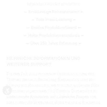
folgenden Gründen empfehlen:
➡️
Erstklassige Rohmaterialien
⬅️
➡️
Tolle Preis-Leistung
⬅️
➡️
Breites Produktsortiment
⬅️
➡️
Hohe Produktionsstandards
⬅️
➡️
Über 250 Jahre Erfahrung
⬅️
HILFREICHE INFORMATIONEN UND
WEITERER SUPPORT
Für den Fall, dass du weitere Unterstützung bei den
Themen Versand, Bestellung, Reklamation oder zur
Klärung von Rücksendungen brauchst, wirf einen Blick
in unseren allgemeinen
FAQ
Bereich. Dort erhältst du
Werkzeugleiste anzeigen
umfassende Antworten auf zahlreiche Fragen
und
hast zudem die Möglichkeit, direkt mit uns in Kontakt zu