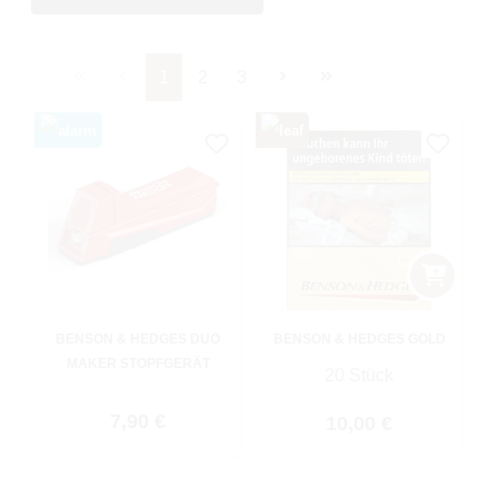
Seite
Seite
Seite
1
2
3
BENSON & HEDGES DUO
BENSON & HEDGES GOLD
MAKER STOPFGERÄT
20 Stück
Regulärer Preis:
7,90 €
Regulärer Preis:
10,00 €