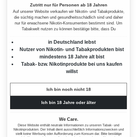
Zutritt nur für Personen ab 18 Jahren
Auf unserer Website verkaufen wir Nikotin- und Tabakprodukte,
die süchtig machen und gesundheitsschädlich sind und daher
nur für erwachsene Nikotin-Konsumenten bestimmt sind. Um
Tabakwelt nutzen zu können bestätige bitte, dass Du
BENSON UND HEDGES
BENSON UND HEDGES
RED VOLUMENTABAK 3X
RED VOLUMENTABAK 3X
in Deutschland lebst
MEGA BOX MIT
TERA BOX
Nutzer von Nikotin- und Tabakprodukten bist
WÄHLBAREN HÜLSEN
mindestens 18 Jahre alt bist
945 Gramm
Tabak- bzw. Nikotinprodukte bei uns kaufen
345 Gramm
Ab
194,85 €*
willst
Ab
89,85 €*
Ich bin noch nicht 18
Ich bin 18 Jahre oder älter
We Care.
Diese Website enthält neutrale Informationen zu unseren Tabak- und
Nikotinprodukten. Der Inhalt dient ausschließlich Informationszwecken und
stellt keine Werbung oder Aufforderung zum Konsum dar. Bitte bestätige