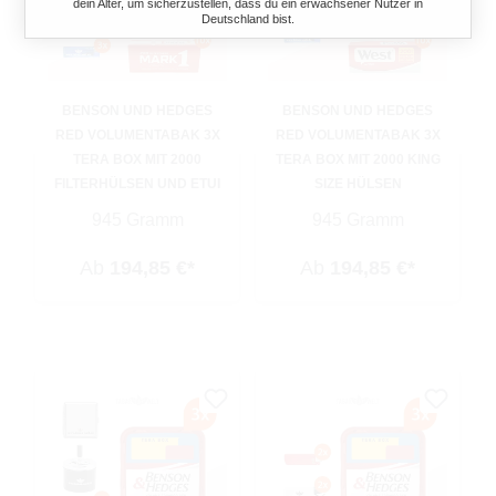
dein Alter, um sicherzustellen, dass du ein erwachsener Nutzer in
Deutschland bist.
BENSON UND HEDGES
BENSON UND HEDGES
RED VOLUMENTABAK 3X
RED VOLUMENTABAK 3X
TERA BOX MIT 2000
TERA BOX MIT 2000 KING
FILTERHÜLSEN UND ETUI
SIZE HÜLSEN
945 Gramm
945 Gramm
Ab
194,85 €*
Ab
194,85 €*