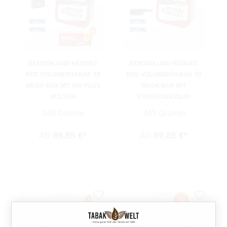
BENSON UND HEDGES
BENSON UND HEDGES
RED VOLUMENTABAK 3X
RED VOLUMENTABAK 3X
MEGA BOX MIT 800 PLUS
MEGA BOX MIT
HÜLSEN
STABFEUERZEUG
345 Gramm
345 Gramm
Ab
89,85 €*
Ab
89,85 €*