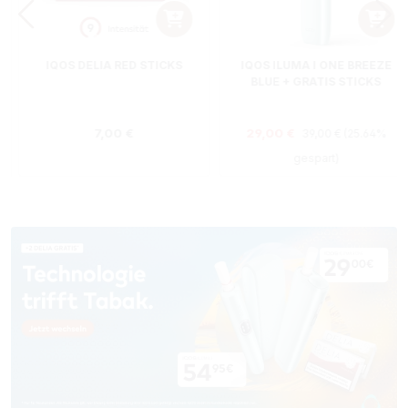
IQOS DELIA RED STICKS
IQOS ILUMA I ONE BREEZE
BLUE + GRATIS STICKS
Regulärer Preis:
Regulärer Preis:
Verkaufspreis:
7,00 €
29,00 €
39,00 €
(25.64%
gespart)