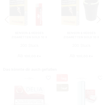
BENSON & HEDGES
BENSON & HEDGES
ZIGARETTEN GOLD 10 X
ZIGARETTEN GOLD 10 X
PACKUNGEN MIT
PACKUNGEN MIT
200 Stück
200 Stück
FEUERZEUG
ASCHENBECHER
Ab
Ab
100,00 €*
100,00 €*
Das könnte dir auch gefallen