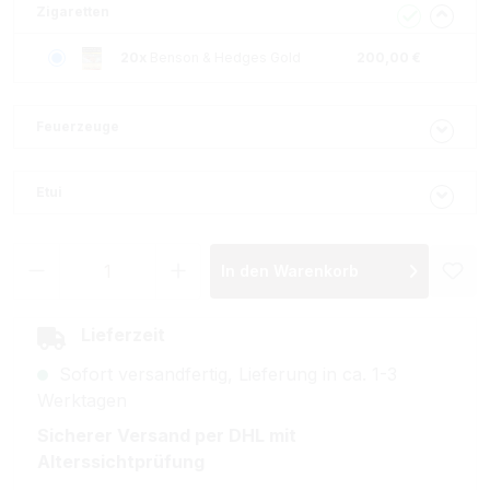
Zigaretten
20x
Benson & Hedges Gold
200,00 €
Feuerzeuge
Etui
Produkt Anzahl: Gib den gewünschten Wer
In den Warenkorb
Lieferzeit
Sofort versandfertig, Lieferung in ca. 1-3
Werktagen
Sicherer Versand per DHL mit
Alterssichtprüfung