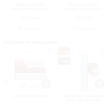
BENSON & HEDGES
BENSON & HEDGES
ZIGARETTEN GOLD 10 X
ZIGARETTEN GOLD 20 X
PACKUNGEN MIT
PACKUNGEN MIT ETUI
200 Stück
400 Stück
ASCHENBECHER
Ab
Ab
100,00 €*
200,00 €*
Das könnte dir auch gefallen
IQOS DELIA RED STICKS
IQOS ILUMA I ONE BREEZE
BLUE + GRATIS STICKS