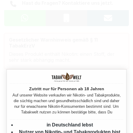
Hast du Fragen? Kontaktiere uns jetzt.
Gesetzlicher Warnhinweis gemäß § 11
TabakErzV
Dieses Produkt enthält Nikotin: einen Stoff, der
sehr stark abhängig macht.
Beschreibung
Zutritt nur für Personen ab 18 Jahren
Auf unserer Website verkaufen wir Nikotin- und Tabakprodukte,
Eigenschaften
die süchtig machen und gesundheitsschädlich sind und daher
nur für erwachsene Nikotin-Konsumenten bestimmt sind. Um
Tabakwelt nutzen zu können bestätige bitte, dass Du
Herstellerinformationen
in Deutschland lebst
Nutzer von Nikotin- und Tabakprodukten bist