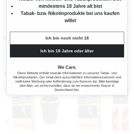
Rechtliche Hinweise
mindestens 18 Jahre alt bist
Tabak- bzw. Nikotinprodukte bei uns kaufen
Mehr von Benson & Hedges
willst
Produktnummer:
TX17756
Ich bin noch nicht 18
Ich bin 18 Jahre oder älter
We Care.
Sparpakete
Diese Website enthält neutrale Informationen zu unseren Tabak- und
Nikotinprodukten. Der Inhalt dient ausschließlich Informationszwecken und
stellt keine Werbung oder Aufforderung zum Konsum dar. Bitte bestätige
dein Alter, um sicherzustellen, dass du ein erwachsener Nutzer in
Deutschland bist.