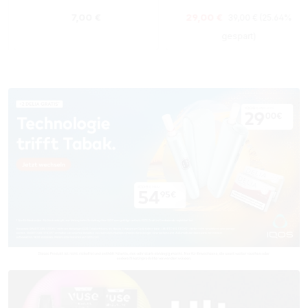
Regulärer Preis:
Regulärer Preis:
Verkaufspreis:
7,00 €
29,00 €
39,00 €
(25.64%
gespart)