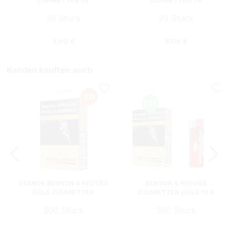
ZIGARETTEN OP
ZIGARETTEN OP
20 Stück
20 Stück
s:
Regulärer Preis:
Regulärer Preis
9,00 €
9,00 €
Kunden kauften auch
STANGE BENSON & HEDGES
BENSON & HEDGES
GOLD ZIGARETTEN
ZIGARETTEN GOLD 10 X
ORIGINAL PACK L
PACKUNGEN MIT
200 Stück
200 Stück
FEUERZEUG