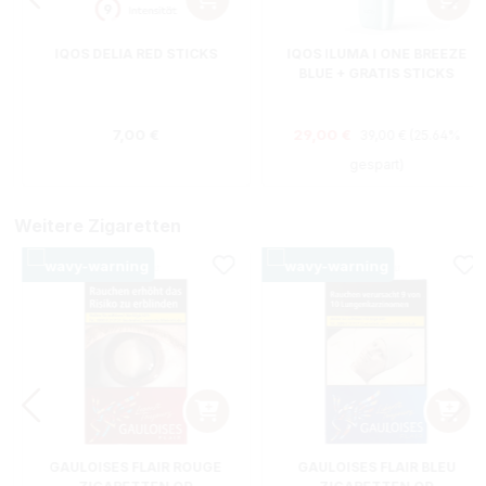
IQOS DELIA RED STICKS
IQOS ILUMA I ONE BREEZE
BLUE + GRATIS STICKS
Regulärer Preis:
Regulärer Preis:
Verkaufspreis:
7,00 €
29,00 €
39,00 €
(25.64%
gespart)
Weitere Zigaretten
GAULOISES FLAIR ROUGE
GAULOISES FLAIR BLEU