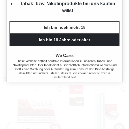
Tabak- bzw. Nikotinprodukte bei uns kaufen
willst
Ich bin noch nicht 18
BENSON & HEDGES
BENSON & HEDGES
ZIGARETTEN GOLD 10 X
ZIGARETTEN GOLD 10 X
Ich bin 18 Jahre oder älter
PACKUNGEN MIT
PACKUNGEN MIT
200 Stück
200 Stück
ASCHENBECHER
FEUERZEUG
We Care.
Ab
Ab
Diese Website enthält neutrale Informationen zu unseren Tabak- und
100,00 €*
100,00 €*
Nikotinprodukten. Der Inhalt dient ausschließlich Informationszwecken und
stellt keine Werbung oder Aufforderung zum Konsum dar. Bitte bestätige
dein Alter, um sicherzustellen, dass du ein erwachsener Nutzer in
Deutschland bist.
Das könnte dir auch gefallen