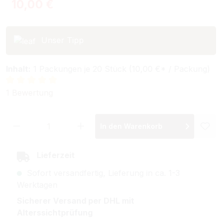
Regulärer Preis:
10,00 €
Unser Tipp
Inhalt:
1 Packungen je 20 Stück (10,00 €* / Packung)
Durchschnittliche Bewertung von 5 von 5 Sternen
1 Bewertung
Produkt Anzahl: Gib den gewünschten Wer
In den Warenkorb
Lieferzeit
Sofort versandfertig, Lieferung in ca. 1-3
Werktagen
Sicherer Versand per DHL mit
Alterssichtprüfung