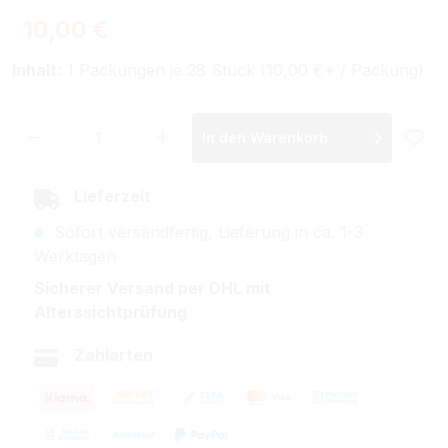
Regulärer Preis:
10,00 €
Inhalt:
1 Packungen je 28 Stück (10,00 €* / Packung)
Produkt Anzahl: Gib den gewünschten Wer
In den Warenkorb
Lieferzeit
Sofort versandfertig, Lieferung in ca. 1-3
Werktagen
Sicherer Versand per DHL mit
Alterssichtprüfung
Zahlarten