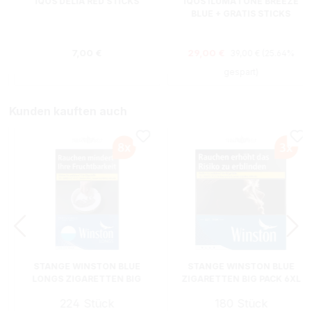
IQOS DELIA RED STICKS
IQOS ILUMA I ONE BREEZE
BLUE + GRATIS STICKS
Regulärer Preis:
Regulärer Preis:
Verkaufspreis:
7,00 €
29,00 €
39,00 €
(25.64%
gespart)
Kunden kauften auch
STANGE WINSTON BLUE
STANGE WINSTON BLUE
LONGS ZIGARETTEN BIG
ZIGARETTEN BIG PACK 6XL
PACK XXL
224 Stück
180 Stück