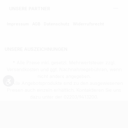
UNSERE PARTNER
Impressum
AGB
Datenschutz
Widerrufsrecht
UNSERE AUSZEICHNUNGEN
* Alle Preise inkl. gesetzl. Mehrwertsteuer zzgl.
Versandkosten und ggf. Nachnahmegebühren, wenn
nicht anders angegeben.
** Alle Angebotsprodukte sind zu den ausgewiesenen
Werkzeugleiste anzeigen
Preisen auch einzeln erhältlich. Kontaktieren Sie uns
dazu unter der 02203/9413200.
Verkauf altersbeschränkter Waren nur an
Volljährige (ab 18 Jahren)