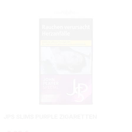
Bildergalerie überspringen
JPS SLIMS PURPLE ZIGARETTEN
Regulärer Preis: