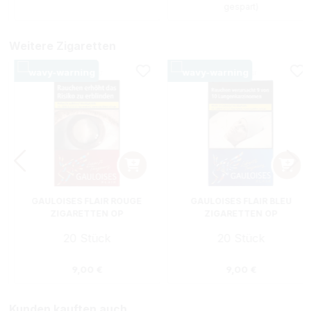
gespart)
Weitere Zigaretten
GAULOISES FLAIR ROUGE
GAULOISES FLAIR BLEU
ZIGARETTEN OP
ZIGARETTEN OP
20 Stück
20 Stück
s:
Regulärer Preis:
Regulärer Preis
9,00 €
9,00 €
Kunden kauften auch