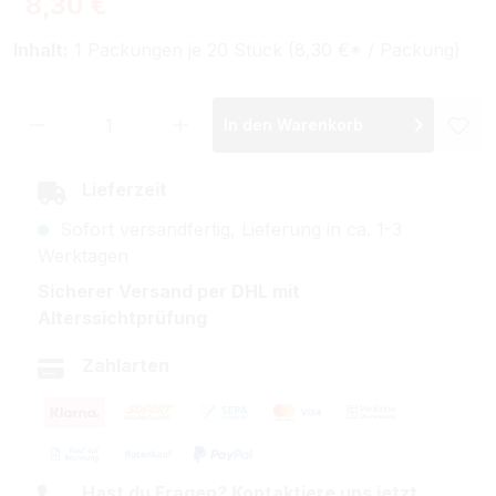
8,30 €
Inhalt:
1 Packungen je 20 Stück (8,30 €* / Packung)
Produkt Anzahl: Gib den gewünschten Wer
In den Warenkorb
Lieferzeit
Sofort versandfertig, Lieferung in ca. 1-3
Werktagen
Sicherer Versand per DHL mit
Alterssichtprüfung
Zahlarten
Hast du Fragen? Kontaktiere uns jetzt.