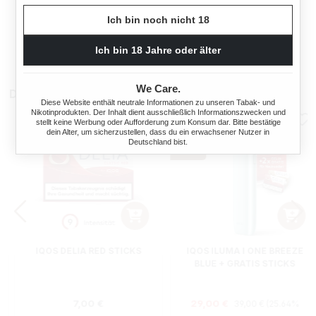
Ich bin noch nicht 18
45 Stück
27 Stück
:
Regulärer Preis:
Regulärer Preis
Ich bin 18 Jahre oder älter
17,50 €
10,00 €
We Care.
Das könnte dir auch gefallen
Diese Website enthält neutrale Informationen zu unseren Tabak- und
Nikotinprodukten. Der Inhalt dient ausschließlich Informationszwecken und
stellt keine Werbung oder Aufforderung zum Konsum dar. Bitte bestätige
dein Alter, um sicherzustellen, dass du ein erwachsener Nutzer in
Deutschland bist.
IQOS DELIA RED STICKS
IQOS ILUMA I ONE BREEZE
BLUE + GRATIS STICKS
Regulärer Preis:
Regulärer Preis:
Verkaufspreis:
7,00 €
29,00 €
39,00 €
(25.64%