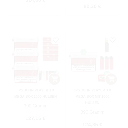
314,60 €
Regulärer Preis:
80,30 €
JPS JOHN PLAYER 3 X
JPS JOHN PLAYER 3 X
MEGA BOX 1000 HÜLSEN
MEGA BOX MIT 1000
HÜLSEN
390 Gramm
390 Gramm
Regulärer Preis:
127,15 €
Regulärer Preis:
124,35 €