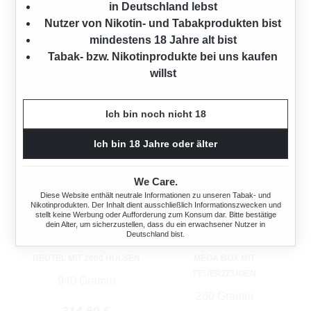
in Deutschland lebst
27 Stück
60 Stück
Nutzer von Nikotin- und Tabakprodukten bist
Regulärer Preis:
Regulärer Preis:
10,00 €
20,00 €
mindestens 18 Jahre alt bist
Tabak- bzw. Nikotinprodukte bei uns kaufen
willst
Ich bin noch nicht 18
Ich bin 18 Jahre oder älter
We Care.
Diese Website enthält neutrale Informationen zu unseren Tabak- und
Nikotinprodukten. Der Inhalt dient ausschließlich Informationszwecken und
stellt keine Werbung oder Aufforderung zum Konsum dar. Bitte bestätige
dein Alter, um sicherzustellen, dass du ein erwachsener Nutzer in
Deutschland bist.
JPS JOHN PLAYER 10 X
JPS JOHN PLAYER 2 X
BEUTEL MIT 2000 HÜLSEN
MEGA BOX MIT
FEUERZEUGEN
940 Gramm
260 Gramm
Regulärer Preis: