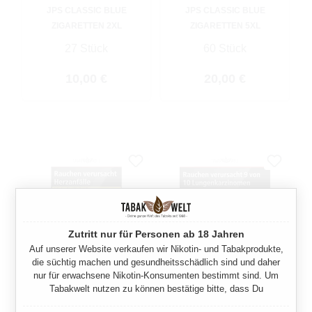
JPS CLASSIC BLUE
JPS CLASSIC BLUE
ZIGARETTEN 2XL
ZIGARETTEN 5XL
27 Stück
60 Stück
Regulärer Preis:
Regulärer Preis:
10,00 €
20,00 €
Zutritt nur für Personen ab 18 Jahren
Auf unserer Website verkaufen wir Nikotin- und Tabakprodukte,
die süchtig machen und gesundheitsschädlich sind und daher
nur für erwachsene Nikotin-Konsumenten bestimmt sind. Um
JPS CLASSIC RED
JPS CLASSIC RED
Tabakwelt nutzen zu können bestätige bitte, dass Du
ZIGARETTEN 2XL
ZIGARETTEN 5XL