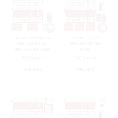
JPS JOHN PLAYER 4 X
JPS JOHN PLAYER 4 X
MEGA BOX MIT 1500
MEGA BOX MIT 1600
SPECIAL SIZE HÜLSEN
HÜLSEN
520 Gramm
520 Gramm
Regulärer Preis:
Regulärer Preis:
166,40 €
165,70 €