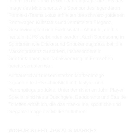
In den 1970er- und 1980er-Jahren prägte die JPS das
Image des Motorsports. Als Sponsor des legendären
Formel-1-Teams Lotus erhielten die schwarz-goldenen
Rennwagen Kultstatus und vermittelten Eleganz,
Geschwindigkeit und Exklusivität – Attribute, die bis
heute mit JPS verbunden werden. Auch Sponsoring in
Sportarten wie Cricket und Snooker trug dazu bei, die
Markenpräsenz zu stärken, insbesondere in
Großbritannien, wo Tabakwerbung im Fernsehen
bereits verboten war.
Aufbauend auf diesem starken Markenimage
expandierte JPS schließlich in Lifestyle- und
Herrenpflegeprodukte. Unter dem Namen John Player
Special sind heute Duschgele, Deodorants und Eau de
Toilettes erhältlich, die das maskuline, sportliche und
elegante Image der Marke fortführen.
WOFÜR STEHT JPS ALS MARKE?