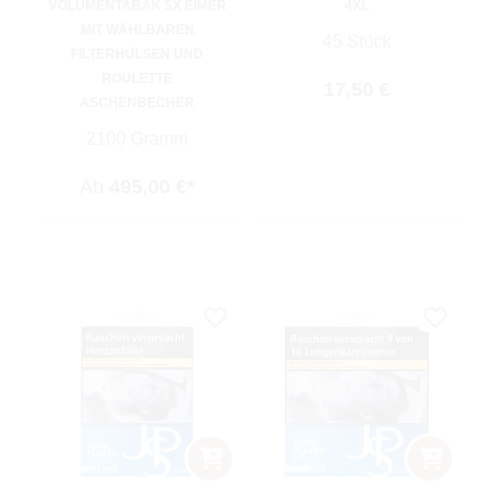
VOLUMENTABAK 5X EIMER
4XL
MIT WÄHLBAREN
45 Stück
FILTERHÜLSEN UND
ROULETTE
Regulärer Preis:
17,50 €
ASCHENBECHER
2100 Gramm
Ab
495,00 €*