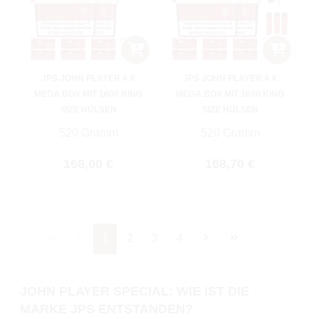
JPS JOHN PLAYER 4 X
JPS JOHN PLAYER 4 X
MEGA BOX MIT 1600 KING
MEGA BOX MIT 1600 KING
SIZE HÜLSEN
SIZE HÜLSEN
520 Gramm
520 Gramm
Regulärer Preis:
Regulärer Preis:
168,00 €
168,70 €
Seite
Seite
Seite
Seite
1
2
3
4
JOHN PLAYER SPECIAL: WIE IST DIE
MARKE JPS ENTSTANDEN?