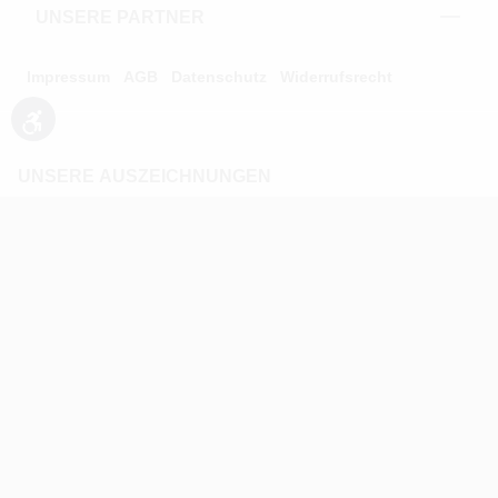
UNSERE PARTNER
Impressum
AGB
Datenschutz
Widerrufsrecht
Werkzeugleiste anzeigen
UNSERE AUSZEICHNUNGEN
* Alle Preise inkl. gesetzl. Mehrwertsteuer zzgl.
Versandkosten und ggf. Nachnahmegebühren, wenn nicht
anders angegeben.
** Alle Angebotsprodukte sind zu den ausgewiesenen
Preisen auch einzeln erhältlich. Kontaktieren Sie uns dazu
unter der 02203/9413200.
Verkauf altersbeschränkter Waren nur an
Volljährige (ab 18 Jahren)