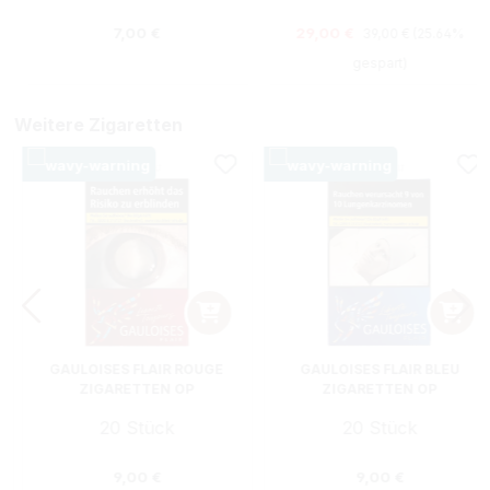
Regulärer Preis:
Regulärer Preis:
Verkaufspreis:
7,00 €
29,00 €
39,00 €
(25.64%
gespart)
Weitere Zigaretten
GAULOISES FLAIR ROUGE
GAULOISES FLAIR BLEU
ZIGARETTEN OP
ZIGARETTEN OP
20 Stück
20 Stück
s:
Regulärer Preis:
Regulärer Preis
9,00 €
9,00 €