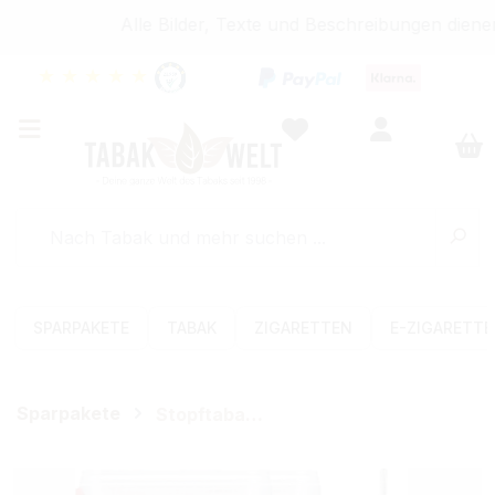
Alle Bilder, Texte und Beschreibungen dienen
★
★
★
★
★
SPARPAKETE
TABAK
ZIGARETTEN
E-ZIGARETT
Sparpakete
Stopftabak-Sets (Volumen)
Bildergalerie überspringen