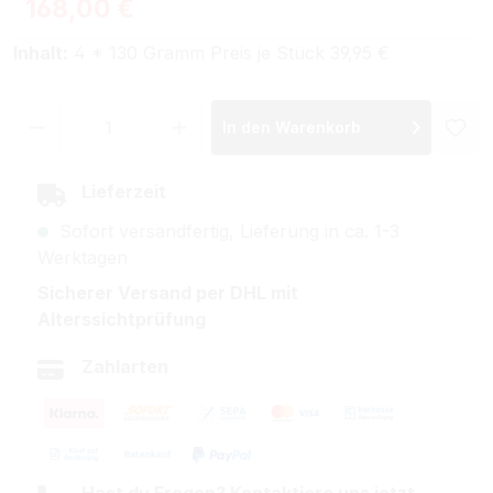
Regulärer Preis:
168,00 €
Inhalt:
4 * 130 Gramm Preis je Stück 39,95 €
Produkt Anzahl: Gib den gewünschten Wer
In den Warenkorb
Lieferzeit
Sofort versandfertig, Lieferung in ca. 1-3
Werktagen
Sicherer Versand per DHL mit
Alterssichtprüfung
Zahlarten
Hast du Fragen? Kontaktiere uns jetzt.