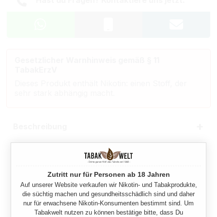
Gesetzlicher Warnhinweis gemäß § 11
TabakErzV
Dieses Produkt enthält Nikotin: einen Stoff, der
sehr stark abhängig macht.
Beschreibung
Eigenschaften
Zutritt nur für Personen ab 18 Jahren
Herstellerinformationen
Auf unserer Website verkaufen wir Nikotin- und Tabakprodukte,
die süchtig machen und gesundheitsschädlich sind und daher
nur für erwachsene Nikotin-Konsumenten bestimmt sind. Um
Tabakwelt nutzen zu können bestätige bitte, dass Du
Rechtliche Hinweise