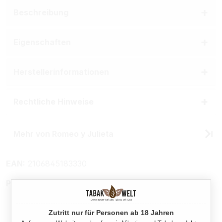
Beschreibung
Eigenschaften
Herstellerinformationen
Rechtliche Hinweise
Mehr von Romeo y Julieta
EAN:
2106845183330
Produktnummer:
TX26227
Zutritt nur für Personen ab 18 Jahren