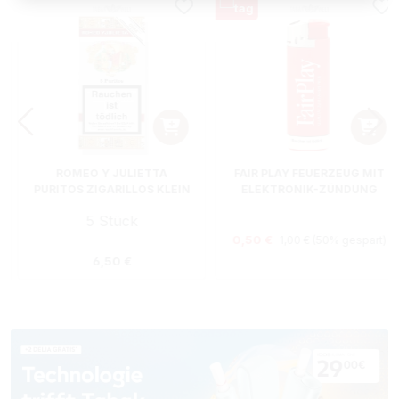
ROMEO Y JULIETTA
FAIR PLAY FEUERZEUG MIT
PURITOS ZIGARILLOS KLEIN
ELEKTRONIK-ZÜNDUNG
5 Stück
Regulärer Preis:
Verkaufspreis:
0,50 €
1,00 €
(50% gespart)
Regulärer Preis:
6,50 €