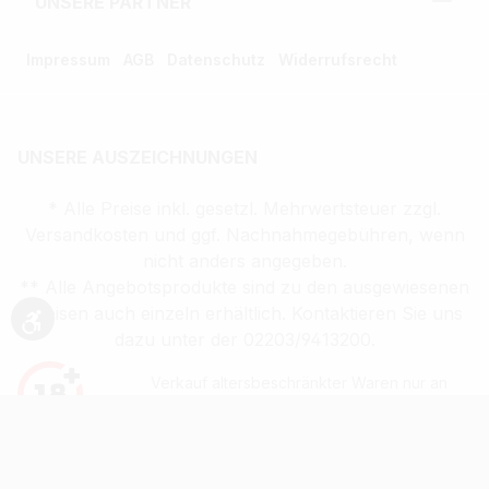
UNSERE PARTNER
Impressum
AGB
Datenschutz
Widerrufsrecht
UNSERE AUSZEICHNUNGEN
* Alle Preise inkl. gesetzl. Mehrwertsteuer zzgl.
Versandkosten und ggf. Nachnahmegebühren, wenn
nicht anders angegeben.
** Alle Angebotsprodukte sind zu den ausgewiesenen
Preisen auch einzeln erhältlich. Kontaktieren Sie uns
Werkzeugleiste anzeigen
dazu unter der 02203/9413200.
Verkauf altersbeschränkter Waren nur an
Volljährige (ab 18 Jahren)