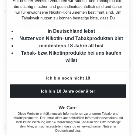
Auf unserer Website verkaufen wir Nikotin- und Tabakprodukte,
die süchtig machen und gesundheitsschädlich sind und daher
Kunden Kauften auch
nur für erwachsene Nikotin-Konsumenten bestimmt sind. Um
Tabakwelt nutzen zu können bestätige bitte, dass Du
in Deutschland lebst
Nutzer von Nikotin- und Tabakprodukten bist
mindestens 18 Jahre alt bist
Tabak- bzw. Nikotinprodukte bei uns kaufen
willst
Ich bin noch nicht 18
4X WINSTON BIC MINI
AMERICAN SPIRIT CLIPPER-
REIBRADFEUERZEUGE ROT
FEUERZEUG
Ich bin 18 Jahre oder älter
s:
Regulärer Preis:
Regulärer Preis
2,00 €
1,40 €
We Care.
Diese Website enthält neutrale Informationen zu unseren Tabak- und
Nikotinprodukten. Der Inhalt dient ausschließlich Informationszwecken und
stellt keine Werbung oder Aufforderung zum Konsum dar. Bitte bestätige
Kunden kauften auch
dein Alter, um sicherzustellen, dass du ein erwachsener Nutzer in
Deutschland bist.