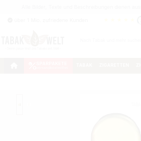
Alle Bilder, Texte und Beschreibungen dienen au
Zum Hauptinhalt springen
★
★
★
★
★
über 1 Mio. zufriedene Kunden
Zur Suche springen
Zur Hauptnavigation springen
SPARPAKETE
TABAK
ZIGARETTEN
Z
Bildergalerie überspringen