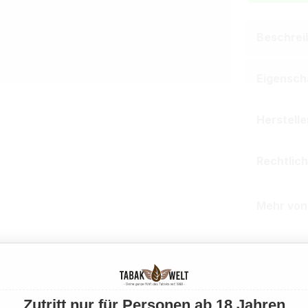
Beschrei
Eigensch
Herstell
Rechtlic
Mehr von
EAN:
21042
Produktnu
Zutritt nur für Personen ab 18 Jahren