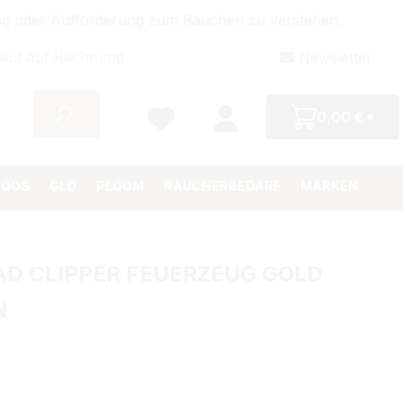
bung oder Aufforderung zum Rauchen zu verstehen.
auf auf Rechnung
Newsletter
0,00 €*
IQOS
GLO
PLOOM
RAUCHERBEDARF
MARKEN
AD CLIPPER FEUERZEUG GOLD
N
Preis: