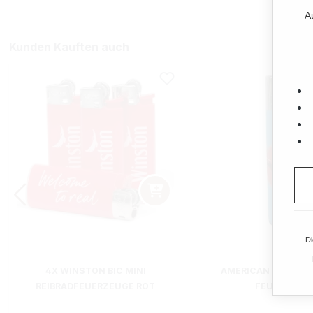
A
Kunden Kauften auch
Di
4X WINSTON BIC MINI
AMERICAN SPIRIT C
REIBRADFEUERZEUGE ROT
FEUERZEUG