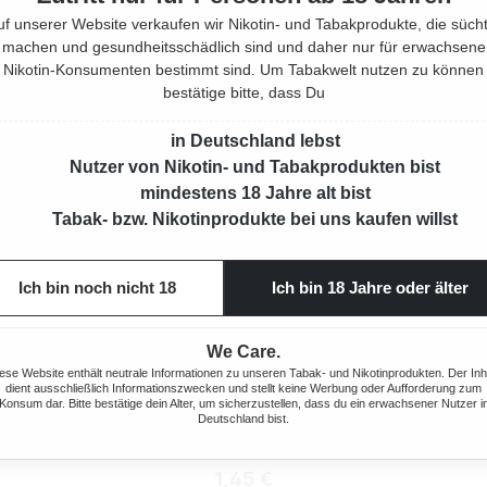
uf unserer Website verkaufen wir Nikotin- und Tabakprodukte, die sücht
machen und gesundheitsschädlich sind und daher nur für erwachsene
Nikotin-Konsumenten bestimmt sind. Um Tabakwelt nutzen zu können
bestätige bitte, dass Du
in Deutschland lebst
Nutzer von Nikotin- und Tabakprodukten bist
mindestens 18 Jahre alt bist
Tabak- bzw. Nikotinprodukte bei uns kaufen willst
Ich bin noch nicht 18
Ich bin 18 Jahre oder älter
We Care.
ese Website enthält neutrale Informationen zu unseren Tabak- und Nikotinprodukten. Der Inh
dient ausschließlich Informationszwecken und stellt keine Werbung oder Aufforderung zum
Konsum dar. Bitte bestätige dein Alter, um sicherzustellen, dass du ein erwachsener Nutzer i
Deutschland bist.
LIPPER-
BIC FEUERZEUG MIT REIBRAD
CHES
RE
Regulärer Preis:
1,45 €