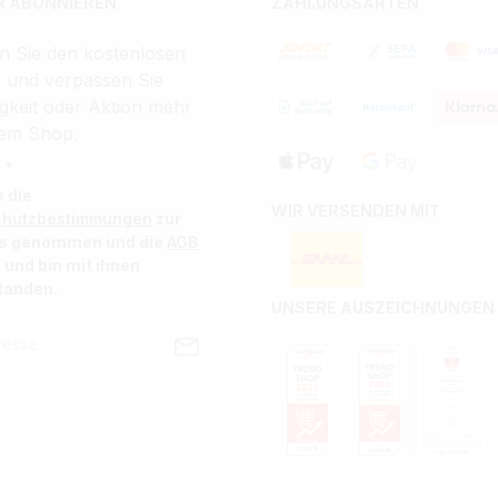
 ABONNIEREN
ZAHLUNGSARTEN
n Sie den kostenlosen
r und verpassen Sie
gkeit oder Aktion mehr
em Shop.
 *
e die
WIR VERSENDEN MIT
chutzbestimmungen
zur
is genommen und die
AGB
 und bin mit ihnen
tanden.
UNSERE AUSZEICHNUNGEN