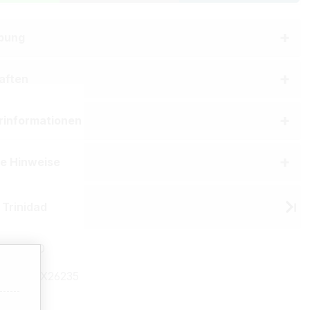
bung
aften
erinformationen
he Hinweise
 Trinidad
11973110
mmer:
TX26235