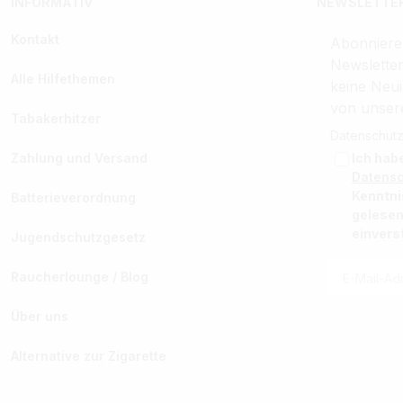
INFORMATIV
NEWSLETTER
Kontakt
Abonniere
Newslette
Alle Hilfethemen
keine Neui
von unser
Tabakerhitzer
Datenschutz
Zahlung und Versand
Ich hab
Datens
Kenntn
Batterieverordnung
gelesen
einvers
Jugendschutzgesetz
Raucherlounge / Blog
Über uns
Alternative zur Zigarette