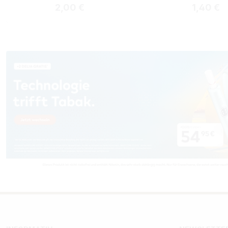
Regulärer Preis:
Reguläre
2,00 €
1,40 €