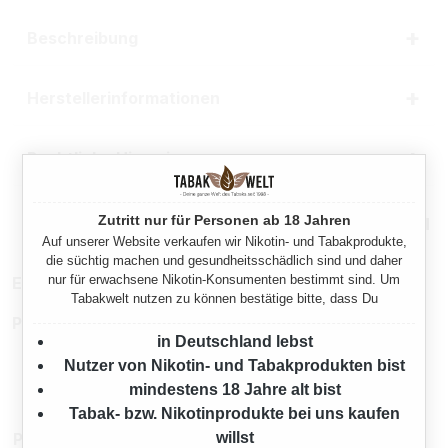
Beschreibung
Herstellerinformationen
Rechtliche Hinweise
Zutritt nur für Personen ab 18 Jahren
Mehr von Winston
Auf unserer Website verkaufen wir Nikotin- und Tabakprodukte,
die süchtig machen und gesundheitsschädlich sind und daher
nur für erwachsene Nikotin-Konsumenten bestimmt sind. Um
EAN:
2109002082408
Tabakwelt nutzen zu können bestätige bitte, dass Du
Produktnummer:
TX20994
in Deutschland lebst
Nutzer von Nikotin- und Tabakprodukten bist
mindestens 18 Jahre alt bist
Tabak- bzw. Nikotinprodukte bei uns kaufen
Passend Dazu
willst