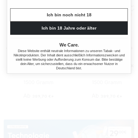
Ich bin noch nicht 18
Ich bin 18 Jahre oder älter
We Care.
Diese Website enthält neutrale Informationen zu unseren Tabak- und
Nikotinprodukten. Der Inhalt dient ausschließlich Informationszwecken und
stellt keine Werbung oder Aufforderung zum Konsum dar. Bitte bestätige
dein Alter, um sicherzustellen, dass du ein erwachsener Nutzer in
WINSTON VOLUMENTABAK
WINSTON VOLUMENTABAK
Deutschland bist.
6 X TITAN BOX MIT 3000
6 X TITAN BOX MIT 3000
BENSON EXTRA SIZE
WINSTON EXTRA SIZE
1500 Gramm
1500 Gramm
HÜLSEN
HÜLSEN
Ab
Ab
389,70 €*
389,70 €*