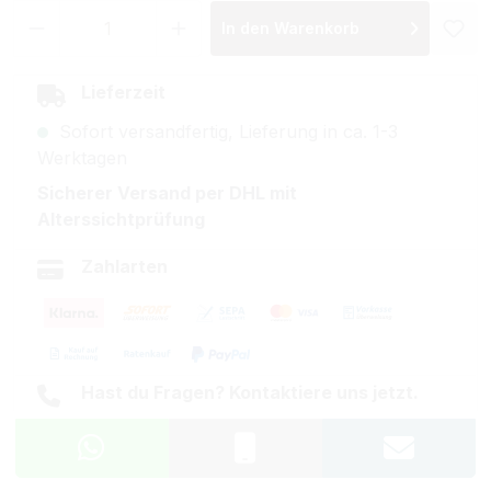
Produkt Anzahl: Gib den gewünschten Wer
In den Warenkorb
Lieferzeit
Sofort versandfertig, Lieferung in ca. 1-3
Werktagen
Sicherer Versand per DHL mit
Alterssichtprüfung
Zahlarten
Hast du Fragen? Kontaktiere uns jetzt.