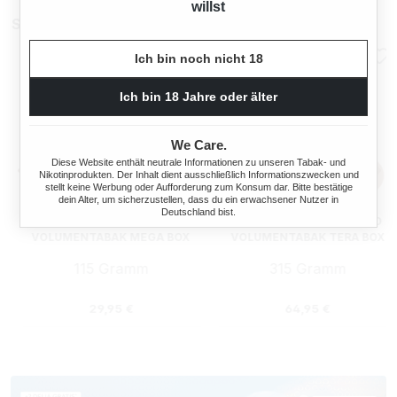
willst
Sparpakete
Ich bin noch nicht 18
Ich bin 18 Jahre oder älter
We Care.
Diese Website enthält neutrale Informationen zu unseren Tabak- und
Nikotinprodukten. Der Inhalt dient ausschließlich Informationszwecken und
stellt keine Werbung oder Aufforderung zum Konsum dar. Bitte bestätige
dein Alter, um sicherzustellen, dass du ein erwachsener Nutzer in
Deutschland bist.
BENSON UND HEDGES RED
BENSON UND HEDGES RED
VOLUMENTABAK MEGA BOX
VOLUMENTABAK TERA BOX
115 Gramm
315 Gramm
Regulärer Preis:
Regulärer Preis
29,95 €
64,95 €