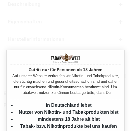
Beschreibung
Eigenschaften
Herstellerinformationen
Rechtliche Hinweise
Zutritt nur für Personen ab 18 Jahren
Mehr von Benson & Hedges
Auf unserer Website verkaufen wir Nikotin- und Tabakprodukte,
die süchtig machen und gesundheitsschädlich sind und daher
nur für erwachsene Nikotin-Konsumenten bestimmt sind. Um
Tabakwelt nutzen zu können bestätige bitte, dass Du
EAN:
2101950349633
Produktnummer:
TX20301
in Deutschland lebst
Nutzer von Nikotin- und Tabakprodukten bist
mindestens 18 Jahre alt bist
Tabak- bzw. Nikotinprodukte bei uns kaufen