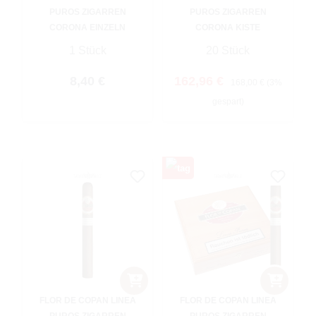
PUROS ZIGARREN
PUROS ZIGARREN
CORONA EINZELN
CORONA KISTE
1 Stück
20 Stück
Regulärer Preis:
Verkaufspreis:
Regulärer Preis:
8,40 €
162,96 €
168,00 €
(3%
gespart)
FLOR DE COPAN LINEA
FLOR DE COPAN LINEA
PUROS ZIGARREN
PUROS ZIGARREN