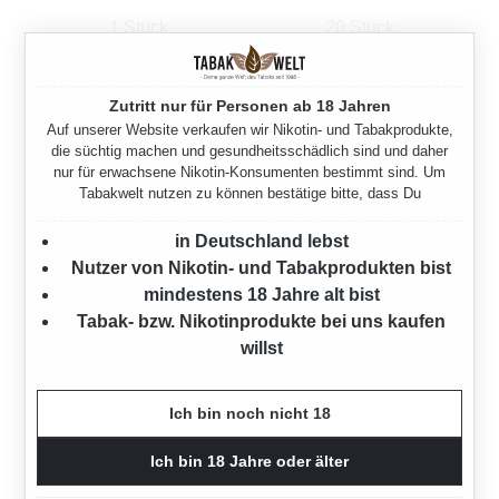
1 Stück
20 Stück
Regulärer Preis:
Verkaufspreis:
Regulärer Preis:
7,80 €
151,32 €
156,00 €
(3%
Zutritt nur für Personen ab 18 Jahren
gespart)
Auf unserer Website verkaufen wir Nikotin- und Tabakprodukte,
die süchtig machen und gesundheitsschädlich sind und daher
nur für erwachsene Nikotin-Konsumenten bestimmt sind. Um
Tabakwelt nutzen zu können bestätige bitte, dass Du
in Deutschland lebst
Nutzer von Nikotin- und Tabakprodukten bist
mindestens 18 Jahre alt bist
Tabak- bzw. Nikotinprodukte bei uns kaufen
willst
Ich bin noch nicht 18
FLOR DE COPAN LINEA
FLOR DE COPAN LINEA
CLASICA ZIGARREN TITAN
CLASICA ZIGARREN TITAN
Ich bin 18 Jahre oder älter
(GIGANTE) EINZELN
(GIGANTE) KISTE