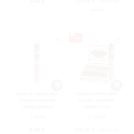
Regulärer Preis:
Verkaufspreis:
5,40 €
130,95 €
135,00 €
(3%
gespart)
FLOR DE COPAN LINEA
FLOR DE COPAN LINEA
CLASICA ZIGARREN
CLASICA ZIGARREN
CORONA EINZELN
CORONA KISTE
1 Stück
20 Stück
Regulärer Preis:
Verkaufspreis:
Regulärer Preis:
6,50 €
126,10 €
130,00 €
(3%