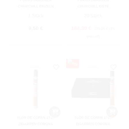
CHURCHILL EINZELN
CHURCHILL KISTE
1 Stück
20 Stück
Regulärer Preis:
Verkaufspreis:
Regulärer Preis:
9,50 €
184,30 €
190,00 €
(3%
gespart)
FLOR DE COPAN 1795
FLOR DE COPAN 1795
ZIGARREN CORONA
ZIGARREN CORONA