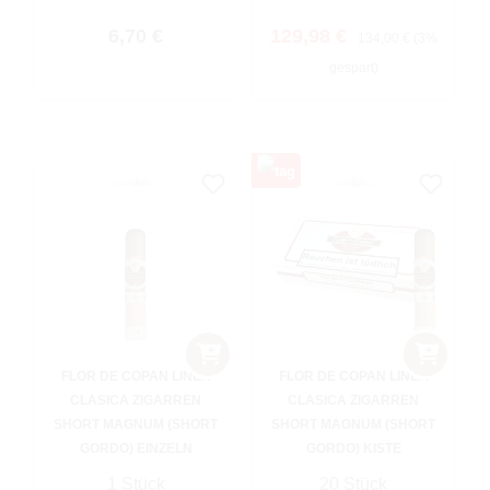
Regulärer Preis:
Verkaufspreis:
Regulärer Preis:
6,70 €
129,98 €
134,00 €
(3%
gespart)
FLOR DE COPAN LINEA
FLOR DE COPAN LINEA
CLASICA ZIGARREN
CLASICA ZIGARREN
SHORT MAGNUM (SHORT
SHORT MAGNUM (SHORT
GORDO) EINZELN
GORDO) KISTE
1 Stück
20 Stück