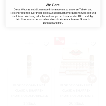
1 Stück
20 Stück
We Care.
Diese Website enthält neutrale Informationen zu unseren Tabak- und
Regulärer Preis:
Verkaufspreis:
Regulärer Preis:
8,60 €
166,84 €
172,00 €
(3%
Nikotinprodukten. Der Inhalt dient ausschließlich Informationszwecken und
stellt keine Werbung oder Aufforderung zum Konsum dar. Bitte bestätige
gespart)
dein Alter, um sicherzustellen, dass du ein erwachsener Nutzer in
Deutschland bist.
FLOR DE COPAN LINEA
FLOR DE COPAN LINEA
CLASICA ZIGARREN
CLASICA ZIGARREN
SHORT ROBUSTO EINZELN
SHORT ROBUSTO KISTE
1 Stück
20 Stück