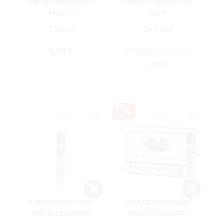
EDICION LIMITADA 2025
EDICION LIMITADA 2025
EINZELN
KISTE
1 Stück
10 Stück
Regulärer Preis:
Verkaufspreis:
Regulärer Preis:
9,00 €
87,30 €
90,00 €
(3%
gespart)
FLOR DE COPAN LINEA
FLOR DE COPAN LINEA
MADURO ZIGARREN
MADURO ZIGARREN