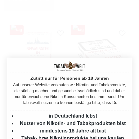
Zutritt nur für Personen ab 18 Jahren
Auf unserer Website verkaufen wir Nikotin- und Tabakprodukte,
NEWMINSTER 100
NEWMINSTER ZIGARILLOS
die süchtig machen und gesundheitsschädlich sind und daher
ZIGARILLOS MIT FILTER
MIT FILTER
nur für erwachsene Nikotin-Konsumenten bestimmt sind. Um
Tabakwelt nutzen zu können bestätige bitte, dass Du
17 Stück
23 Stück
in Deutschland lebst
Verkaufspreis:
Regulärer Preis:
Verkaufspreis:
Regulärer Preis:
3,30 €
3,88 €
3,40 €
(2.94%
4,00 €
(3%
Nutzer von Nikotin- und Tabakprodukten bist
gespart)
gespart)
mindestens 18 Jahre alt bist
Tabak- bzw. Nikotinprodukte bei uns kaufen