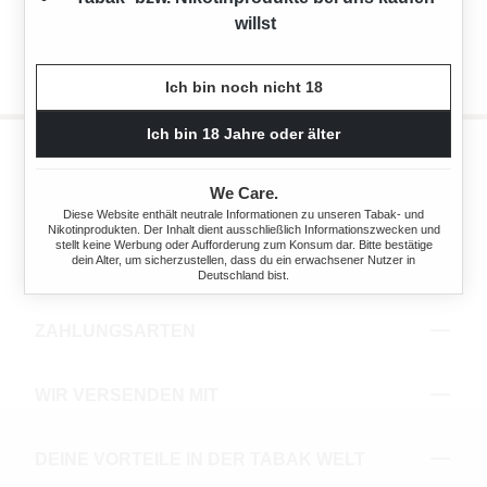
willst
Ich bin noch nicht 18
Ich bin 18 Jahre oder älter
We Care.
INFORMATIV
Diese Website enthält neutrale Informationen zu unseren Tabak- und
Nikotinprodukten. Der Inhalt dient ausschließlich Informationszwecken und
stellt keine Werbung oder Aufforderung zum Konsum dar. Bitte bestätige
dein Alter, um sicherzustellen, dass du ein erwachsener Nutzer in
NEWSLETTER ABONNIEREN
Deutschland bist.
ZAHLUNGSARTEN
WIR VERSENDEN MIT
DEINE VORTEILE IN DER TABAK WELT