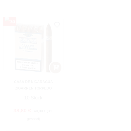
CASA DE NICARAGUA
ZIGARREN TORPEDO
10 Stück
Verkaufspreis:
Regulärer Preis:
38,80 €
40,00 €
(3%
gespart)