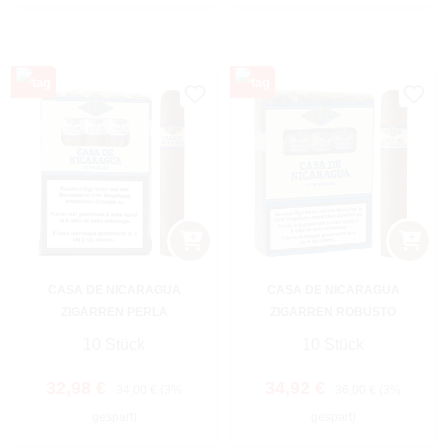
CASA DE NICARAGUA
CASA DE NICARAGUA
ZIGARREN PERLA
ZIGARREN ROBUSTO
10 Stück
10 Stück
Verkaufspreis:
Regulärer Preis:
Verkaufspreis:
Regulärer Preis:
32,98 €
34,92 €
34,00 €
(3%
36,00 €
(3%
gespart)
gespart)