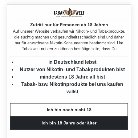
Zutritt nur für Personen ab 18 Jahren
Auf unserer Website verkaufen wir Nikotin- und Tabakprodukte,
WAS ZEICHNET CASA DE NICARAGUA
die süchtig machen und gesundheitsschädlich sind und daher
AUS?
nur für erwachsene Nikotin-Konsumenten bestimmt sind. Um
Tabakwelt nutzen zu können bestätige bitte, dass Du
Casa de Nicaragua
zeichnet sich durch ihre
in Deutschland lebst
kräftigen, würzigen Tabakwaren aus, die vor allem
Nutzer von Nikotin- und Tabakprodukten bist
erfahrene Aficionados begeistern. Inmitten der
mindestens 18 Jahre alt bist
Tabakanbaugebiete Nicaraguas produziert, bieten
Tabak- bzw. Nikotinprodukte bei uns kaufen
diese Tabakprodukte eine beeindruckende
willst
Aromavielfalt, die das Raucherlebnis zu einem
intensiven Genuss macht. Kombiniert mit einem
Ich bin noch nicht 18
unschlagbaren Preis-Leistungs-Verhältnis ist die
Marke eine erstklassige Wahl für jeden
Ich bin 18 Jahre oder älter
Zigarrenliebhaber, der auf Qualität und Genuss nicht
verzichten möchte.