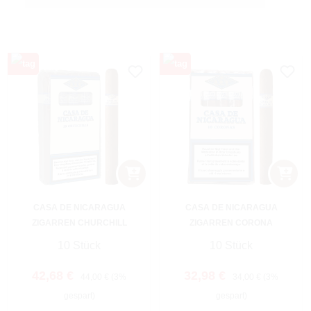
CASA DE NICARAGUA
CASA DE NICARAGUA
ZIGARREN CHURCHILL
ZIGARREN CORONA
10 Stück
10 Stück
Verkaufspreis:
Regulärer Preis:
Verkaufspreis:
Regulärer Preis:
42,68 €
32,98 €
44,00 €
(3%
34,00 €
(3%
gespart)
gespart)