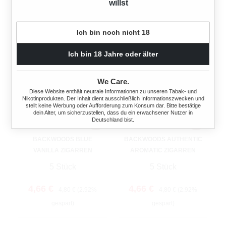
willst
Ich bin noch nicht 18
Ich bin 18 Jahre oder älter
We Care.
Diese Website enthält neutrale Informationen zu unseren Tabak- und
Nikotinprodukten. Der Inhalt dient ausschließlich Informationszwecken und
stellt keine Werbung oder Aufforderung zum Konsum dar. Bitte bestätige
dein Alter, um sicherzustellen, dass du ein erwachsener Nutzer in
Deutschland bist.
BACKWOODS BLUE
BACKWOODS AUTHENTIC
VANILLA ZIGARREN
AROMATIC ZIGARREN
5 Stück
5 Stück
Verkaufspreis:
Regulärer Preis:
Verkaufspreis:
Regulärer Preis:
4,66 €
4,66 €
4,80 €
(2.92%
4,80 €
(2.92%
gespart)
gespart)