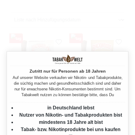
Zutritt nur für Personen ab 18 Jahren
Auf unserer Website verkaufen wir Nikotin- und Tabakprodukte,
die süchtig machen und gesundheitsschädlich sind und daher
nur für erwachsene Nikotin-Konsumenten bestimmt sind. Um
Tabakwelt nutzen zu können bestätige bitte, dass Du
BACKWOODS SILVER
BACKWOODS CARIBE
ZIGARREN
WILD RUM ZIGARREN
in Deutschland lebst
5 Stück
5 Stück
Nutzer von Nikotin- und Tabakprodukten bist
mindestens 18 Jahre alt bist
Verkaufspreis:
Regulärer Preis:
Verkaufspreis:
Regulärer Preis:
4,66 €
4,66 €
4,80 €
(2.92%
4,80 €
(2.92%
Tabak- bzw. Nikotinprodukte bei uns kaufen
gespart)
gespart)