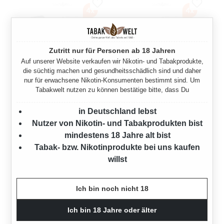
Zutritt nur für Personen ab 18 Jahren
Auf unserer Website verkaufen wir Nikotin- und Tabakprodukte,
die süchtig machen und gesundheitsschädlich sind und daher
nur für erwachsene Nikotin-Konsumenten bestimmt sind. Um
Tabakwelt nutzen zu können bestätige bitte, dass Du
ATLANTIC RED PREMIUM
ATLANTIC RED PREMIUM
VOLUMENTABAK 4X MEGA
VOLUMENTABAK 4X MEGA
in Deutschland lebst
BOX MIT 1000 SPECIAL
BOX MIT 1000 SPECIAL
Nutzer von Nikotin- und Tabakprodukten bist
SIZE HÜLSEN
SIZE HÜLSEN
mindestens 18 Jahre alt bist
600 Gramm
600 Gramm
Tabak- bzw. Nikotinprodukte bei uns kaufen
willst
Ab
118,00 €*
Ab
118,00 €*
Ich bin noch nicht 18
Ich bin 18 Jahre oder älter