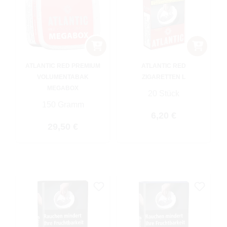
ATLANTIC RED PREMIUM
ATLANTIC RED
VOLUMENTABAK
ZIGARETTEN L
MEGABOX
20 Stück
150 Gramm
Regulärer Preis:
6,20 €
Regulärer Preis:
29,50 €