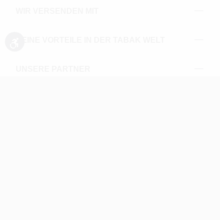
WIR VERSENDEN MIT
DEINE VORTEILE IN DER TABAK WELT
Werkzeugleiste anzeigen
UNSERE PARTNER
Impressum
AGB
Datenschutz
Widerrufsrecht
UNSERE AUSZEICHNUNGEN
* Alle Preise inkl. gesetzl. Mehrwertsteuer zzgl.
Versandkosten und ggf. Nachnahmegebühren, wenn nicht
anders angegeben.
** Alle Angebotsprodukte sind zu den ausgewiesenen
Preisen auch einzeln erhältlich. Kontaktieren Sie uns dazu