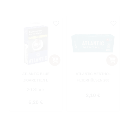
ATLANTIC BLUE
ATLANTIC MENTHOL
ZIGARETTEN L
FILTERHÜLSEN 200
20 Stück
Regulärer Preis:
2,10 €
Regulärer Preis:
6,20 €