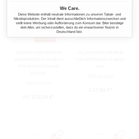
We Care.
Diese Website enthält neutrale Informationen zu unseren Tabak- und
Nikotinprodukten. Der Inhalt dient ausschließlich Informationszwecken und
stellt keine Werbung oder Aufforderung zum Konsum dar. Bitte bestätige
dein Alter, um sicherzustellen, dass du ein erwachsener Nutzer in
Deutschland bist.
ATLANTIC RED PREMIUM
ATLANTIC RED PREMIUM
VOLUMENTABAK 4X MEGA
VOLUMENTABAK 6X MEGA
BOX MIT WÄHLBAREN
BOX
HÜLSEN
900 Gramm
600 Gramm
177,00 €*
Ab
118,00 €*