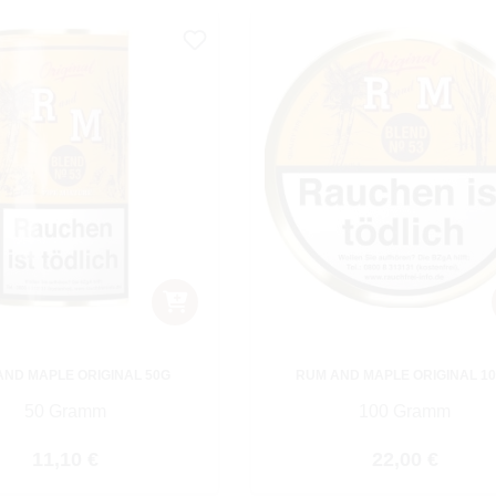
AND MAPLE ORIGINAL 50G
RUM AND MAPLE ORIGINAL 1
50 Gramm
100 Gramm
Regulärer Preis:
Regulärer Pre
11,10 €
22,00 €