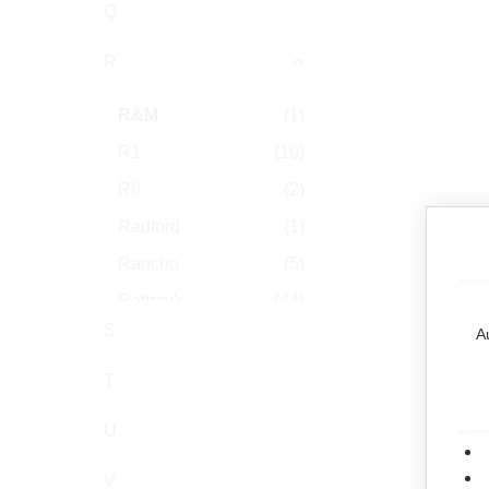
Q
R
R&M
(1)
R1
(10)
R6
(2)
Radford
(1)
Rancho
(5)
Rattray's
(44)
S
A
RAW
(1)
Red Bull
(70)
T
Reiner
(9)
U
Relx
(30)
V
Reval
(2)