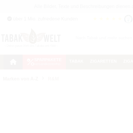
Alle Bilder, Texte und Beschreibungen dienen
Zum Hauptinhalt springen
★
★
★
★
★
über 1 Mio. zufriedene Kunden
Zur Suche springen
Zur Hauptnavigation springen
SPARPAKETE
TABAK
ZIGARETTEN
ZIG
Marken von A-Z
R&M
Aroma
Inhalt