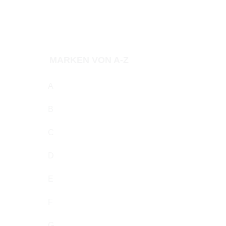
Preis
MARKEN VON A-Z
A
B
C
D
E
F
G