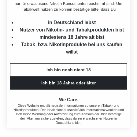
nur für erwachsene Nikotin-Konsumenten bestimmt sind. Um
Tabakwelt nutzen zu können bestätige bitte, dass Du
in Deutschland lebst
Nutzer von Nikotin- und Tabakprodukten bist
mindestens 18 Jahre alt bist
Tabak- bzw. Nikotinprodukte bei uns kaufen
willst
Ich bin noch nicht 18
GOLDEN BLEND'S NO.3
GOLDEN BLEND'S NO.2
Ich bin 18 Jahre oder älter
PFEIFENTABAK POUCH
PFEIFENTABAK POUCH
50 Gramm
50 Gramm
We Care.
Diese Website enthält neutrale Informationen zu unseren Tabak- und
Regulärer Preis:
Regulärer Preis:
8,50 €
8,50 €
Nikotinprodukten. Der Inhalt dient ausschließlich Informationszwecken und
stellt keine Werbung oder Aufforderung zum Konsum dar. Bitte bestätige
dein Alter, um sicherzustellen, dass du ein erwachsener Nutzer in
Deutschland bist.