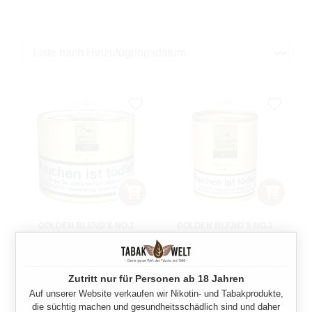
GOLDEN BLEND'S NO.1
GOLDEN BLEND'S NO.1
PFEIFENTABAK DOSE L
PFEIFENTABAK DOSE XL
100 Gramm
200 Gramm
Zutritt nur für Personen ab 18 Jahren
Regulärer Preis:
Regulärer Preis:
17,50 €
34,40 €
Auf unserer Website verkaufen wir Nikotin- und Tabakprodukte,
die süchtig machen und gesundheitsschädlich sind und daher