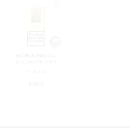
GOLDEN BLEND'S NO.1
PFEIFENTABAK POUCH
50 Gramm
Regulärer Preis:
9,00 €