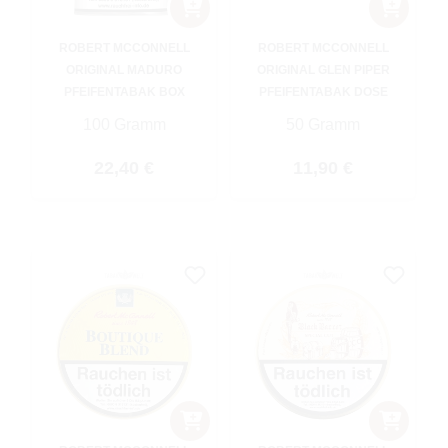
ROBERT MCCONNELL
ROBERT MCCONNELL
ORIGINAL MADURO
ORIGINAL GLEN PIPER
PFEIFENTABAK BOX
PFEIFENTABAK DOSE
100 Gramm
50 Gramm
Regulärer Preis:
Regulärer Preis:
22,40 €
11,90 €