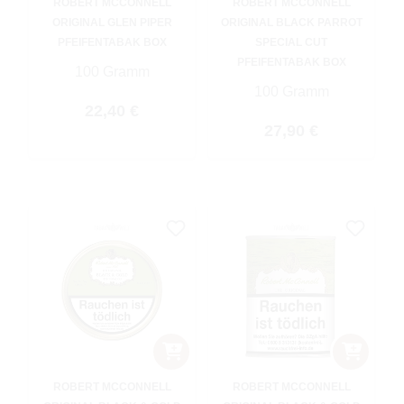
ROBERT MCCONNELL
ROBERT MCCONNELL
ORIGINAL GLEN PIPER
ORIGINAL BLACK PARROT
PFEIFENTABAK BOX
SPECIAL CUT
PFEIFENTABAK BOX
100 Gramm
100 Gramm
Regulärer Preis:
22,40 €
Regulärer Preis:
27,90 €
ROBERT MCCONNELL
ROBERT MCCONNELL