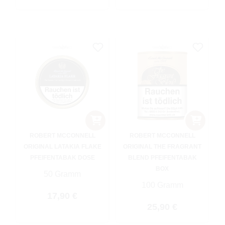
ROBERT MCCONNELL
ROBERT MCCONNELL
ORIGINAL LATAKIA FLAKE
ORIGINAL THE FRAGRANT
PFEIFENTABAK DOSE
BLEND PFEIFENTABAK
BOX
50 Gramm
100 Gramm
Regulärer Preis:
17,90 €
Regulärer Preis:
25,90 €