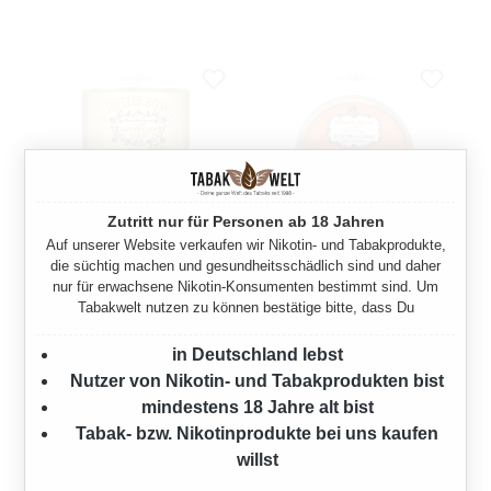
Zutritt nur für Personen ab 18 Jahren
Auf unserer Website verkaufen wir Nikotin- und Tabakprodukte,
die süchtig machen und gesundheitsschädlich sind und daher
ROBERT MCCONNELL
ROBERT MCCONNELL
nur für erwachsene Nikotin-Konsumenten bestimmt sind. Um
ORIGINAL SOVEREIGN
ORIGINAL SCOTTISH CAKE
Tabakwelt nutzen zu können bestätige bitte, dass Du
PFEIFENTABAK BOX
PFEIFENTABAK DOSE
in Deutschland lebst
100 Gramm
50 Gramm
Nutzer von Nikotin- und Tabakprodukten bist
Regulärer Preis:
Regulärer Preis:
27,90 €
13,90 €
mindestens 18 Jahre alt bist
Tabak- bzw. Nikotinprodukte bei uns kaufen
willst