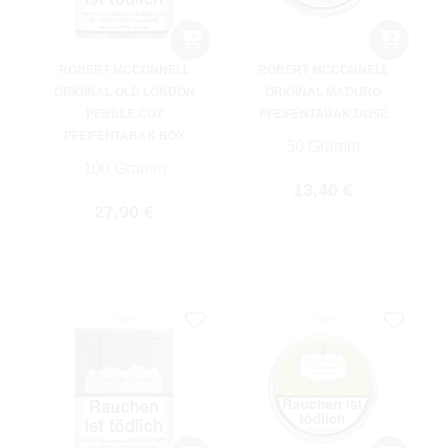
ROBERT MCCONNELL
ROBERT MCCONNELL
ORIGINAL OLD LONDON
ORIGINAL MADURO
PEBBLE CUT
PFEIFENTABAK DOSE
PFEIFENTABAK BOX
50 Gramm
100 Gramm
Regulärer Preis:
13,40 €
Regulärer Preis:
27,90 €