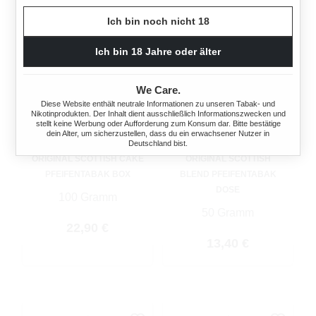
Ich bin noch nicht 18
Ich bin 18 Jahre oder älter
We Care.
Diese Website enthält neutrale Informationen zu unseren Tabak- und
Nikotinprodukten. Der Inhalt dient ausschließlich Informationszwecken und
stellt keine Werbung oder Aufforderung zum Konsum dar. Bitte bestätige
dein Alter, um sicherzustellen, dass du ein erwachsener Nutzer in
ROBERT MCCONNELL
ROBERT MCCONNELL
Deutschland bist.
ORIGINAL SCOTTISH CAKE
ORIGINAL SCOTTISH
PFEIFENTABAK BOX
BLEND PFEIFENTABAK
DOSE
100 Gramm
50 Gramm
Regulärer Preis:
22,90 €
Regulärer Preis:
13,40 €