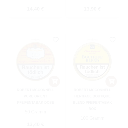
Regulärer Preis:
Regulärer Preis:
14,40 €
13,90 €
ROBERT MCCONNELL
ROBERT MCCONNELL
PURE ORIENT
HERITAGE BOUTIQUE
PFEIFENTABAK DOSE
BLEND PFEIFENTABAK
BOX
50 Gramm
100 Gramm
Regulärer Preis:
13,40 €