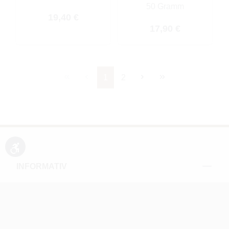
50 Gramm
Regulärer Preis:
19,40 €
Regulärer Preis:
17,90 €
Seite
Seite
1
2
Werkzeugleiste anzeigen
INFORMATIV
NEWSLETTER ABONNIEREN
ZAHLUNGSARTEN