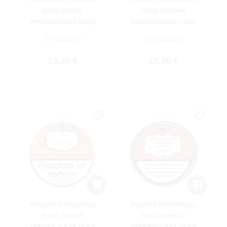
ROBERT MCCONNELL
ROBERT MCCONNELL
PURE BRASIL
PURE LATAKIA
PFEIFENTABAK DOSE
PFEIFENTABAK DOSE
50 Gramm
50 Gramm
Regulärer Preis:
Regulärer Preis:
13,40 €
13,90 €
ROBERT MCCONNELL
ROBERT MCCONNELL
PURE CUBAN
PURE BURLEY
PFEIFENTABAK DOSE
PFEIFENTABAK DOSE