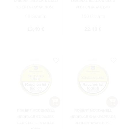
ORIGINAL BLACK & GOLD
ORIGINAL BLACK & GOLD
PFEIFENTABAK DOSE
PFEIFENTABAK BOX
50 Gramm
100 Gramm
Regulärer Preis:
Regulärer Preis:
13,40 €
22,40 €
ROBERT MCCONNELL
ROBERT MCCONNELL
HERITAGE ST. JAMES
HERITAGE SHAKESPEARE
PARK PFEIFENTABAK
PFEIFENTABAK DOSE