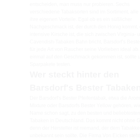
entscheiden, man muss nur probieren. Sechs
verschiedene Tabaksorten sind im Sortiment, alle
ihre eigenen Vorteile. Egal ob es ein süßlicher
Nachgeschmack ist, der durch den Honig kommt, 
intensive Kirsche ist, die sich zwischen Virginia- 
Cavendish-Tabaken Bahn bricht, Barsdorf's Beste
für jede Art von Raucher seine Vorlieben ideal ab
einmal auf den Geschmack gekommen ist, sollte 
Sparpakete testen.
Wer steckt hinter den
Barsdorf's Bester Tabake
Der Barsdorf's Bester Pfeifentabak, etwa die Arom
Mixture oder Barsdorfs Bester Yellow gehören, wi
Name schon sagt, zu den besten und beliebteste
Tabaken in Deutschland. Das kommt nicht ohne G
denn der Hersteller ist niemand, der dem Tabakk
unbekannt sein sollte. Die Firma Von Eicken steht 