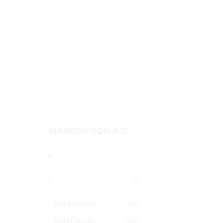
Tabakart
Typ
Zubehör
Preis
MARKEN VON A-Z
A
B
Backwoods
(4)
Bad Candy
(80)