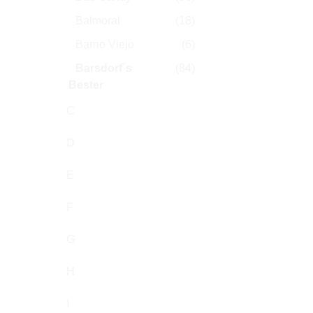
Balmoral
(18)
Barrio Viejo
(6)
Barsdorf´s
(84)
Bester
Beluga
(48)
C
Benson & Hedges
(77)
D
Biddies
(6)
E
Black Cavendish
(2)
Black Devil
(4)
F
Black Hawk
(70)
G
Blackcoco's
(1)
H
Blitz System
(1)
Bock
(15)
I