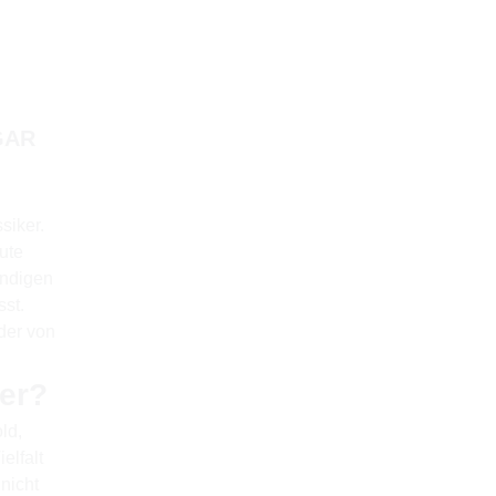
GAR
siker.
ute
undigen
st.
 der von
ter?
ld,
elfalt
nicht