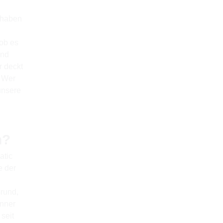
 haben
ob es
und
r deckt
. Wer
unsere
n?
atic
e der
n
rund,
enner
seit