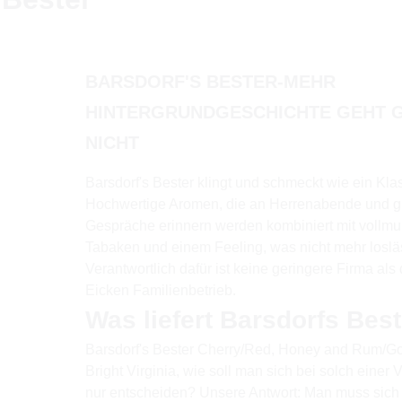
BARSDORF'S BESTER-MEHR
HINTERGRUNDGESCHICHTE GEHT 
NICHT
Barsdorf's Bester klingt und schmeckt wie ein Klas
Hochwertige Aromen, die an Herrenabende und g
Gespräche erinnern werden kombiniert mit vollm
Tabaken und einem Feeling, was nicht mehr losläs
Verantwortlich dafür ist keine geringere Firma als
Eicken Familienbetrieb.
Was liefert Barsdorfs Bes
Barsdorf's Bester Cherry/Red, Honey and Rum/Go
Bright Virginia, wie soll man sich bei solch einer Vi
nur entscheiden? Unsere Antwort: Man muss sich 