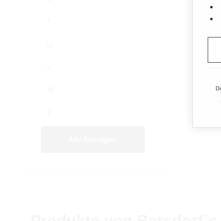
T
U
V
Di
W
Z
Alle Anzeigen
Produkte von Barsdorf´s