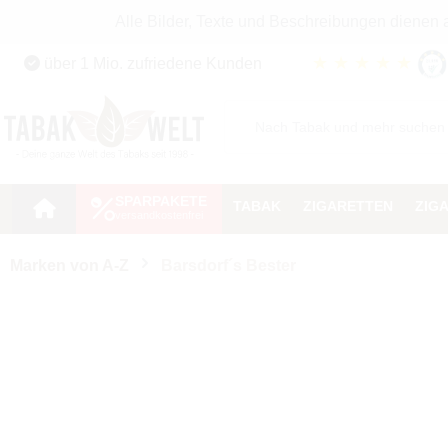
Alle Bilder, Texte und Beschreibungen dienen
Zum Hauptinhalt springen
★
★
★
★
★
über 1 Mio. zufriedene Kunden
Zur Suche springen
Zur Hauptnavigation springen
SPARPAKETE
TABAK
ZIGARETTEN
ZIG
Marken von A-Z
Barsdorf´s Bester
Hülsen
Hülsenart