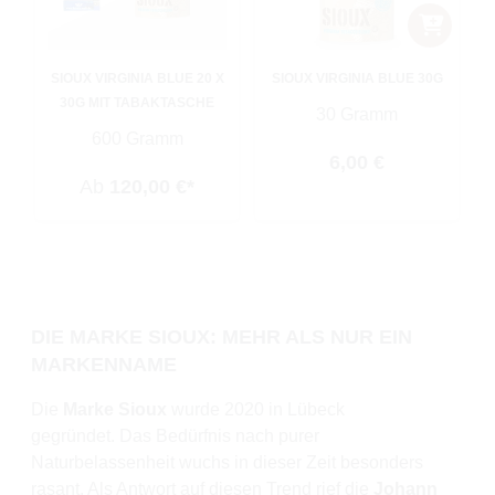
SIOUX VIRGINIA BLUE 20 X
SIOUX VIRGINIA BLUE 30G
30G MIT TABAKTASCHE
30 Gramm
600 Gramm
Regulärer Preis:
6,00 €
Ab
120,00 €*
DIE MARKE SIOUX: MEHR ALS NUR EIN
MARKENNAME
Die
Marke Sioux
wurde 2020 in Lübeck
gegründet.
Das Bedürfnis nach purer
Naturbelassenheit wuchs in dieser Zeit besonders
rasant. Als Antwort auf diesen Trend rief die
Johann