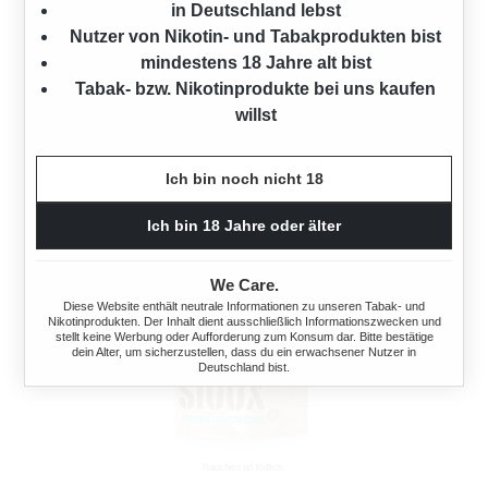
schließlich auf die Endsilbe
„Sioux“
.
in Deutschland lebst
Nutzer von Nikotin- und Tabakprodukten bist
Die betroffenen Völker nutzen den Begriff Sioux selten.
mindestens 18 Jahre alt bist
Meist nennen sie sich weiterhin Dakota, Lakota oder
Tabak- bzw. Nikotinprodukte bei uns kaufen
Nakota, was „Freunde“ oder „Verbündete“ bedeutet.
willst
Ich bin noch nicht 18
Ich bin 18 Jahre oder älter
We Care.
Diese Website enthält neutrale Informationen zu unseren Tabak- und
Nikotinprodukten. Der Inhalt dient ausschließlich Informationszwecken und
stellt keine Werbung oder Aufforderung zum Konsum dar. Bitte bestätige
dein Alter, um sicherzustellen, dass du ein erwachsener Nutzer in
Deutschland bist.