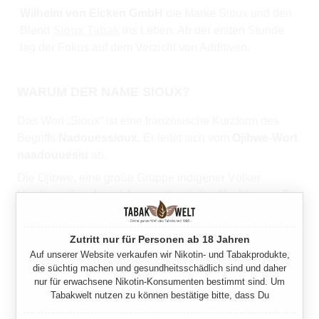
Wilhelm von Eicken GmbH
die Marke Sioux und den
Blend
Sioux Tabak
ins Leben. Ab der ersten Stunde
lag der Fokus auf dem Verzicht von Additiven.
WARUM DER NAME SIOUX?
Das Wort „Sioux“ ist eine französische Kurzform des
Begriffs
Nadouessioux
. Er leitet sich vom
Ojibwe-Wort
naadouuesiu
ab.
Die Ojibwe, eine große Gruppe indigener Völker
Nordamerikas, bezeichneten damit ihre Nachbarn – die
Dakota, Lakota und Nakota. Übersetzt bedeutet
naadouuesiu etwa „kleine Schlangen“, was im
Zutritt nur für Personen ab 18 Jahren
übertragenen Sinne als „Feinde“ zu verstehen ist.
Auf unserer Website verkaufen wir Nikotin- und Tabakprodukte,
die süchtig machen und gesundheitsschädlich sind und daher
Im 17. Jahrhundert übernahmen französische
nur für erwachsene Nikotin-Konsumenten bestimmt sind. Um
Pelzhändler den Begriff, passten ihn in ihrer
Tabakwelt nutzen zu können bestätige bitte, dass Du
Schreibweise zu Nadouessioux an und verkürzten ihn