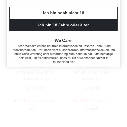
Ich bin noch nicht 18
Ich bin 18 Jahre oder älter
We Care.
Diese Website enthält neutrale Informationen zu unseren Tabak- und
Nikotinprodukten. Der Inhalt dient ausschließlich Informationszwecken und
stellt keine Werbung oder Aufforderung zum Konsum dar. Bitte bestätige
dein Alter, um sicherzustellen, dass du ein erwachsener Nutzer in
CUSANO
CUSANO
Deutschland bist.
DOMINIKANISCHE
DOMINIKANISCHE
REPUBLIK ZIGARREN
REPUBLIK ZIGARREN
SHORT ROBUSTO
ROBUSTO
16 Stück
16 Stück
Verkaufspreis:
Regulärer Preis:
Verkaufspreis:
Regulärer Preis:
47,34 €
51,99 €
48,80 €
(2.99%
53,60 €
(3%
gespart)
gespart)