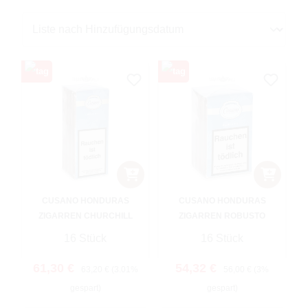
CUSANO HONDURAS
CUSANO HONDURAS
ZIGARREN CHURCHILL
ZIGARREN ROBUSTO
16 Stück
16 Stück
Verkaufspreis:
Regulärer Preis:
Verkaufspreis:
Regulärer Preis:
61,30 €
54,32 €
63,20 €
(3.01%
56,00 €
(3%
gespart)
gespart)