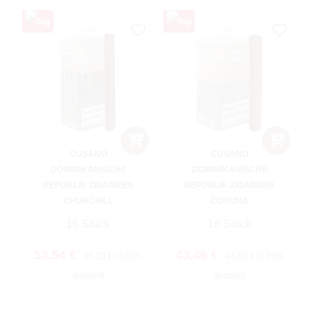
CUSANO
CUSANO
DOMINIKANISCHE
DOMINIKANISCHE
REPUBLIK ZIGARREN
REPUBLIK ZIGARREN
CHURCHILL
CORONA
16 Stück
16 Stück
Verkaufspreis:
Regulärer Preis:
Verkaufspreis:
Regulärer Preis:
53,54 €
43,46 €
55,20 €
(3.01%
44,80 €
(2.99%
gespart)
gespart)