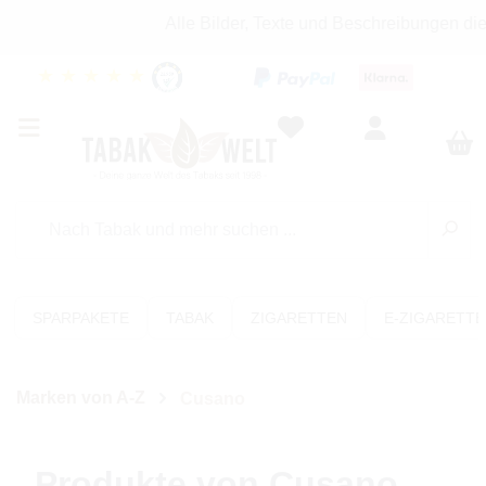
Alle Bilder, Texte und Beschreibungen die
★
★
★
★
★
SPARPAKETE
TABAK
ZIGARETTEN
E-ZIGARETT
Marken von A-Z
Cusano
Produkte von Cusano