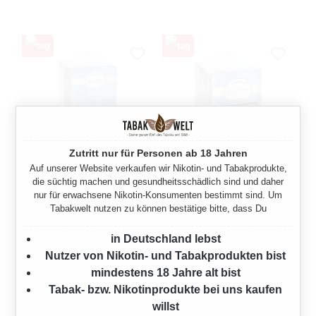
Zutritt nur für Personen ab 18 Jahren
Auf unserer Website verkaufen wir Nikotin- und Tabakprodukte,
CUSANO HONDURAS
CUSANO HONDURAS
die süchtig machen und gesundheitsschädlich sind und daher
ZIGARREN TORO
ZIGARREN HALF CORONA
nur für erwachsene Nikotin-Konsumenten bestimmt sind. Um
Tabakwelt nutzen zu können bestätige bitte, dass Du
16 Stück
16 Stück
in Deutschland lebst
Verkaufspreis:
Regulärer Preis:
Verkaufspreis:
Regulärer Preis:
61,30 €
48,12 €
63,20 €
(3.01%
49,60 €
(2.98%
Nutzer von Nikotin- und Tabakprodukten bist
gespart)
gespart)
mindestens 18 Jahre alt bist
Tabak- bzw. Nikotinprodukte bei uns kaufen
willst