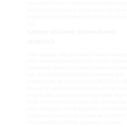
etwas mehr Frucht im Raucharoma enthalten wisse
der sollte Danish Mixture Yellow testen. Ein feiner
Beigeschmack von Mango schleicht sich durch je
Zug.
DANISH MIXTURE MAROON UND
SUNGOLD
Jeder Raucher mag eine andere Stärke und bevo
einen anderen Nikotingehalt. Wer auf den klassis
voluminösen Blend von Danish Mixture nicht verz
will, aber leichtere Geschmäcker favorisiert, dem
empfehlen wir die Sorten Maroon und Sungold. 
Maroon sich am Aroma von Schokolade und Nus
bedient, wird Sungold durch simple Vanille abger
Beide Sorten kommen kraftvoll, aber dennoch leic
daher und eignen sich für Einsteiger und erfahren
Raucher, egal ob nach dem Essen als „Nachtisch“
einer gemütlichen Runde, zusammen und unter