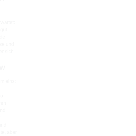
wartet:
 gut
ede
se und
r sich
OW
um eins:
So
ren
und
k
und
te, aber