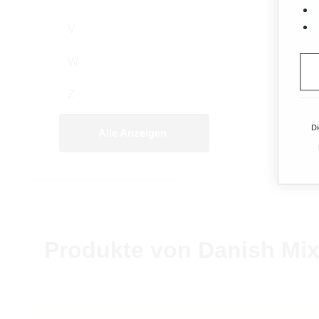
V
W
Z
Di
Alle Anzeigen
Produkte von Danish Mix