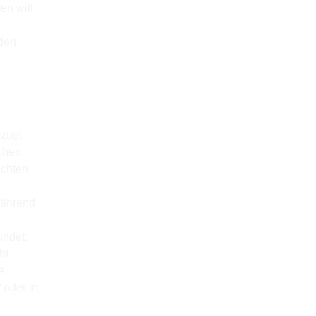
n will,
den
rzugt
chen,
ichten
Während
s
undet.
ht
e
 oder in