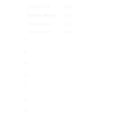
Danish Dice
(10)
Danish Mixture
(18)
Dannemann
(11)
Danske Club
(28)
E
Davidoff
(24)
De Olifant
(18)
F
Denicotea
(3)
G
Denim
(178)
H
Deutsche Jagd
(1)
Dimitrino & Co.
(2)
I
Dinner Lady
(36)
J
Dominico
(5)
K
Domsky
(3)