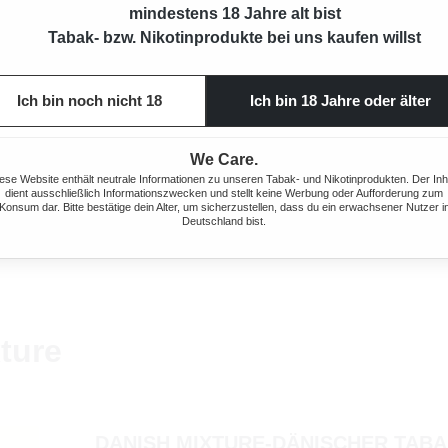
mindestens 18 Jahre alt bist
Tabak- bzw. Nikotinprodukte bei uns kaufen willst
Ich bin noch nicht 18
Ich bin 18 Jahre oder älter
We Care.
ese Website enthält neutrale Informationen zu unseren Tabak- und Nikotinprodukten. Der Inh
dient ausschließlich Informationszwecken und stellt keine Werbung oder Aufforderung zum
Konsum dar. Bitte bestätige dein Alter, um sicherzustellen, dass du ein erwachsener Nutzer i
Deutschland bist.
ture
DANISH MIXTURE-DÄNISCHER TAB