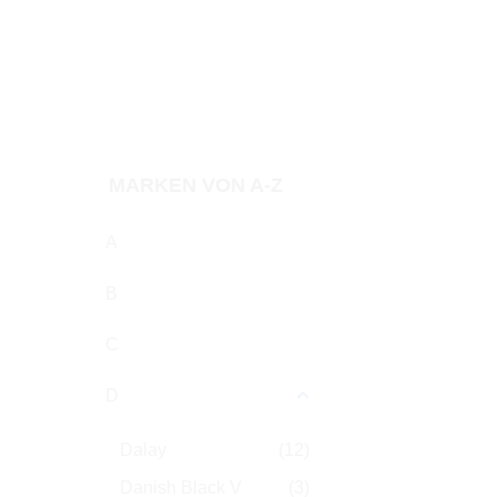
Zubehör
Preis
MARKEN VON A-Z
A
B
C
D
Dalay
(12)
Danish Black V
(3)