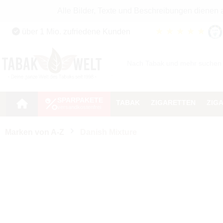
Alle Bilder, Texte und Beschreibungen dienen
Zum Hauptinhalt springen
★
★
★
★
★
über 1 Mio. zufriedene Kunden
Zur Suche springen
Zur Hauptnavigation springen
SPARPAKETE
TABAK
ZIGARETTEN
ZIG
Marken von A-Z
Danish Mixture
Aroma
Inhalt