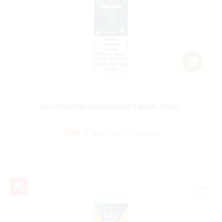
BLU PODS KIWI PASSIONFRUIT 9 MG/ML 2 PODS
Verkaufspreis:
Regulärer Preis:
7,49 €
9,95 €
(24.72% gespart)