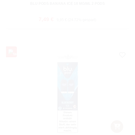
BLU PODS BANANA ICE 18 MG/ML 2 PODS
Verkaufspreis:
Regulärer Preis:
7,49 €
9,95 €
(24.72% gespart)