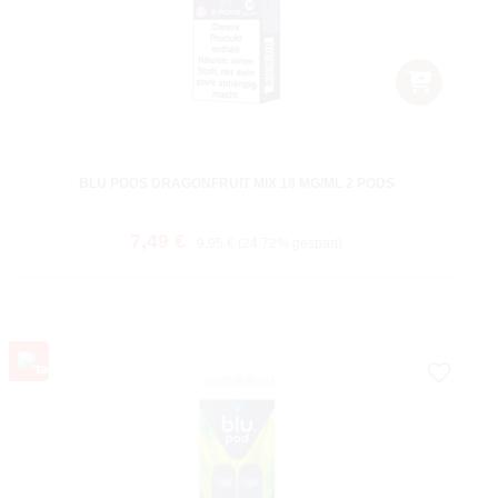
BLU PODS DRAGONFRUIT MIX 18 MG/ML 2 PODS
Verkaufspreis:
Regulärer Preis:
7,49 €
9,95 €
(24.72% gespart)