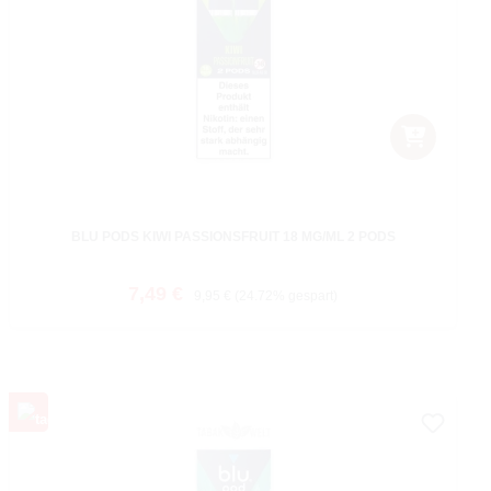
BLU PODS KIWI PASSIONSFRUIT 18 MG/ML 2 PODS
Verkaufspreis:
Regulärer Preis:
7,49 €
9,95 €
(24.72% gespart)