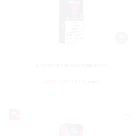
BLU PODS GRAPE ICE 18 MG/ML 2 PODS
Verkaufspreis:
Regulärer Preis:
7,49 €
9,95 €
(24.72% gespart)