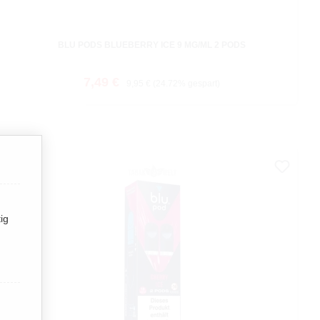
BLU PODS BLUEBERRY ICE 9 MG/ML 2 PODS
Verkaufspreis:
Regulärer Preis:
7,49 €
9,95 €
(24.72% gespart)
ig