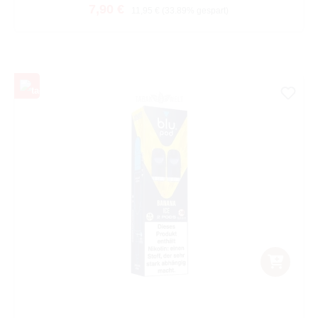
Verkaufspreis:
Regulärer Preis:
7,90 €
11,95 €
(33.89% gespart)