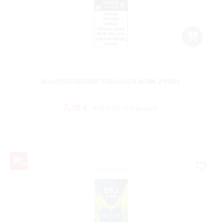
BLU PODS CREAMY TOBACCO 9 MG/ML 2 PODS
Verkaufspreis:
Regulärer Preis:
7,49 €
9,95 €
(24.72% gespart)