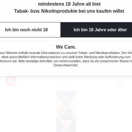
mindestens 18 Jahre alt bist
Tabak- bzw. Nikotinprodukte bei uns kaufen willst
Ich bin noch nicht 18
Ich bin 18 Jahre oder älter
BLU PODS BLUEBERRY SOUR RAZZ 9 MG/ML 2 PODS
We Care.
Verkaufspreis:
Regulärer Preis:
7,49 €
9,95 €
(24.72% gespart)
ese Website enthält neutrale Informationen zu unseren Tabak- und Nikotinprodukten. Der Inh
dient ausschließlich Informationszwecken und stellt keine Werbung oder Aufforderung zum
Konsum dar. Bitte bestätige dein Alter, um sicherzustellen, dass du ein erwachsener Nutzer i
Deutschland bist.