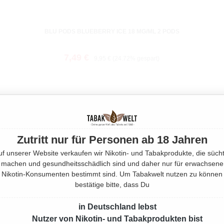
BLU PODS BLUEBERRY ICE 18 MG/ML 2 PODS
Verkaufspreis:
Regulärer Preis:
7,49 €
9,95 €
(24.72% gespart)
Zutritt nur für Personen ab 18 Jahren
uf unserer Website verkaufen wir Nikotin- und Tabakprodukte, die sücht
machen und gesundheitsschädlich sind und daher nur für erwachsene
Nikotin-Konsumenten bestimmt sind. Um Tabakwelt nutzen zu können
bestätige bitte, dass Du
in Deutschland lebst
Nutzer von Nikotin- und Tabakprodukten bist