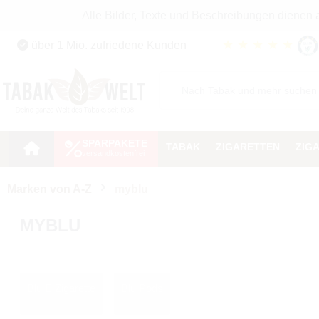
Alle Bilder, Texte und Beschreibungen dienen
Zum Hauptinhalt springen
★
★
★
★
★
über 1 Mio. zufriedene Kunden
Zur Suche springen
Zur Hauptnavigation springen
SPARPAKETE
TABAK
ZIGARETTEN
ZIG
Marken von A-Z
myblu
MYBLU
Blu E Zigarette
Blu Pods