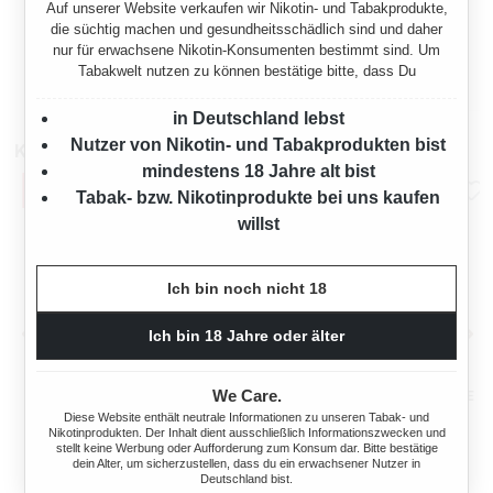
Auf unserer Website verkaufen wir Nikotin- und Tabakprodukte,
AKTIONSBUNDLE
die süchtig machen und gesundheitsschädlich sind und daher
nur für erwachsene Nikotin-Konsumenten bestimmt sind. Um
Regulärer Preis:
Verkaufspreis:
8,95 €*
7,95 €
20,80 €*
(56%
10,90 €
(27.06%
Tabakwelt nutzen zu können bestätige bitte, dass Du
gespart)
gespart)
in Deutschland lebst
Nutzer von Nikotin- und Tabakprodukten bist
Kompatibel mit
mindestens 18 Jahre alt bist
Tabak- bzw. Nikotinprodukte bei uns kaufen
willst
Ich bin noch nicht 18
Ich bin 18 Jahre oder älter
We Care.
BLU BAR KIT E-ZIGARETTE
BLU BAR KIT E-ZIGARETTE
BLAU
BLAU AKTION
Diese Website enthält neutrale Informationen zu unseren Tabak- und
Nikotinprodukten. Der Inhalt dient ausschließlich Informationszwecken und
stellt keine Werbung oder Aufforderung zum Konsum dar. Bitte bestätige
dein Alter, um sicherzustellen, dass du ein erwachsener Nutzer in
Regulärer Preis:
Regulärer Preis:
Verkaufspreis:
Verkaufspreis:
7,90 €
2,41 €
11,95 €
(33.89%
11,50 €
(79.04%
Deutschland bist.