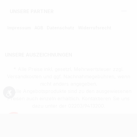
UNSERE PARTNER
Impressum
AGB
Datenschutz
Widerrufsrecht
UNSERE AUSZEICHNUNGEN
* Alle Preise inkl. gesetzl. Mehrwertsteuer zzgl.
Versandkosten und ggf. Nachnahmegebühren, wenn
nicht anders angegeben.
** Alle Angebotsprodukte sind zu den ausgewiesenen
Werkzeugleiste anzeigen
Preisen auch einzeln erhältlich. Kontaktieren Sie uns
dazu unter der 02203/9413200.
Verkauf altersbeschränkter Waren nur an
Volljährige (ab 18 Jahren)