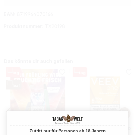
EAN:
8719964070166
Produktnummer:
TX20198
Das könnte dir auch gefallen
VEEV ONE FRESHY GREEN
VEEV ONE PODS BALANCED
Zutritt nur für Personen ab 18 Jahren
DEVICE + POD
TOBACCO