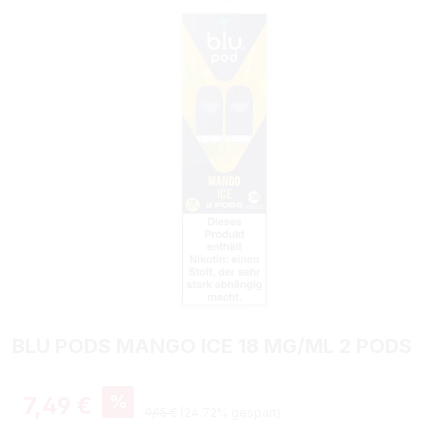
BLU PODS MANGO ICE 18 MG/ML 2 PODS
Verkaufspreis:
%
7,49 €
Regulärer Preis:
9,95 €
(24.72% gespart)