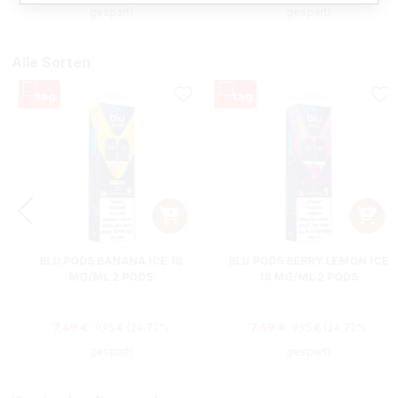
gespart)
gespart)
Alle Sorten
BLU PODS BANANA ICE 18
BLU PODS BERRY LEMON ICE
MG/ML 2 PODS
18 MG/ML 2 PODS
Regulärer Preis:
Regulärer Preis:
Verkaufspreis:
Verkaufspreis:
7,49 €
7,49 €
9,95 €
(24.72%
9,95 €
(24.72%
gespart)
gespart)