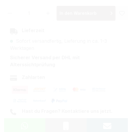
Produkt Anzahl: Gib den gewünschten Wer
In den Warenkorb
Lieferzeit
Sofort versandfertig, Lieferung in ca. 1-3
Werktagen
Sicherer Versand per DHL mit
Alterssichtprüfung
Zahlarten
Hast du Fragen? Kontaktiere uns jetzt.