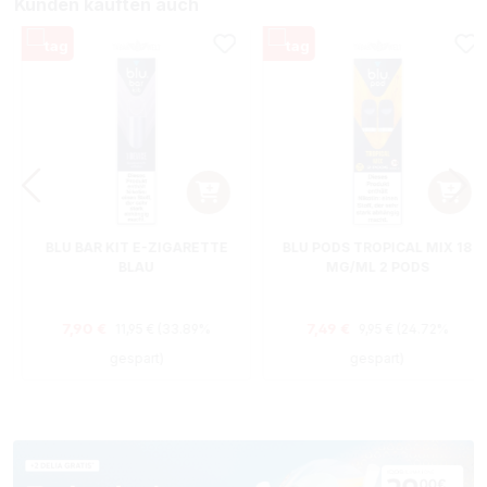
Kunden kauften auch
BLU BAR KIT E-ZIGARETTE
BLU PODS TROPICAL MIX 18
BLAU
MG/ML 2 PODS
Regulärer Preis:
Regulärer Preis:
Verkaufspreis:
Verkaufspreis:
7,90 €
7,49 €
11,95 €
(33.89%
9,95 €
(24.72%
gespart)
gespart)