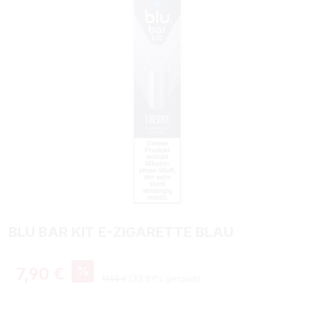
BLU BAR KIT E-ZIGARETTE BLAU
Verkaufspreis:
%
7,90 €
Regulärer Preis:
11,95 €
(33.89% gespart)