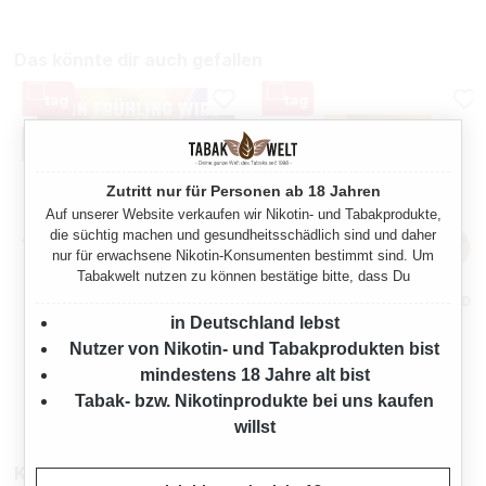
Das könnte dir auch gefallen
Zutritt nur für Personen ab 18 Jahren
Auf unserer Website verkaufen wir Nikotin- und Tabakprodukte,
die süchtig machen und gesundheitsschädlich sind und daher
nur für erwachsene Nikotin-Konsumenten bestimmt sind. Um
Tabakwelt nutzen zu können bestätige bitte, dass Du
VEEV ONE FRESHY GREEN
VEEV ONE PODS BALANCED
DEVICE + POD
TOBACCO
in Deutschland lebst
AKTIONSBUNDLE
Nutzer von Nikotin- und Tabakprodukten bist
mindestens 18 Jahre alt bist
Regulärer Preis:
Verkaufspreis:
8,95 €*
7,95 €
20,80 €*
(56%
10,90 €
(27.06%
Tabak- bzw. Nikotinprodukte bei uns kaufen
gespart)
gespart)
willst
Kompatibel mit