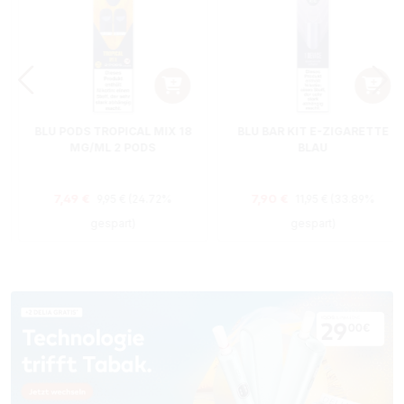
BLU PODS TROPICAL MIX 18
BLU BAR KIT E-ZIGARETTE
MG/ML 2 PODS
BLAU
Regulärer Preis:
Regulärer Preis:
Verkaufspreis:
Verkaufspreis:
7,49 €
7,90 €
9,95 €
(24.72%
11,95 €
(33.89%
gespart)
gespart)