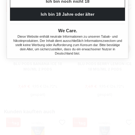
Ich bin noch nicht 18
Ich bin 18 Jahre oder älter
We Care.
Diese Website enthält neutrale Informationen zu unseren Tabak- und
Nikotinprodukten. Der Inhalt dient ausschließlich Informationszwecken und
stellt keine Werbung oder Aufforderung zum Konsum dar. Bitte bestätige
dein Alter, um sicherzustellen, dass du ein erwachsener Nutzer in
Deutschland bist.
BLU PODS BANANA ICE 18
BLU PODS BERRY LEMON ICE
MG/ML 2 PODS
18 MG/ML 2 PODS
Regulärer Preis:
Regulärer Preis:
Verkaufspreis:
Verkaufspreis:
7,49 €
7,49 €
9,95 €
(24.72%
9,95 €
(24.72%
gespart)
gespart)
Kunden kauften auch