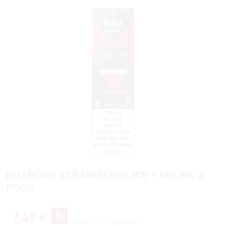
BLU PODS STRAWBERRY ICE 9 MG/ML 2
PODS
Verkaufspreis:
%
7,49 €
Regulärer Preis:
9,95 €
(24.72% gespart)