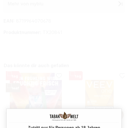
Mehr von myblu
EAN:
8719964070678
Produktnummer:
TX20841
Das könnte dir auch gefallen
Zutritt nur für Personen ab 18 Jahren