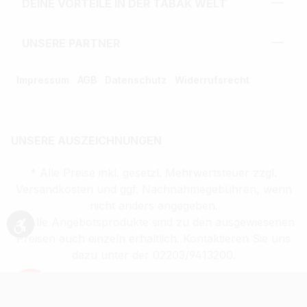
DEINE VORTEILE IN DER TABAK WELT
UNSERE PARTNER
Impressum
AGB
Datenschutz
Widerrufsrecht
UNSERE AUSZEICHNUNGEN
* Alle Preise inkl. gesetzl. Mehrwertsteuer zzgl.
Versandkosten und ggf. Nachnahmegebühren, wenn
nicht anders angegeben.
** Alle Angebotsprodukte sind zu den ausgewiesenen
Werkzeugleiste anzeigen
Preisen auch einzeln erhältlich. Kontaktieren Sie uns
dazu unter der 02203/9413200.
Verkauf altersbeschränkter Waren nur an
Volljährige (ab 18 Jahren)