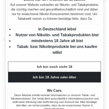
VEEV ONE FRESHY GREEN
VEEV ONE PODS BALANCED
Auf unserer Website verkaufen wir Nikotin- und Tabakprodukte,
DEVICE + POD
TOBACCO
die süchtig machen und gesundheitsschädlich sind und daher
AKTIONSBUNDLE
nur für erwachsene Nikotin-Konsumenten bestimmt sind. Um
Regulärer Preis:
Verkaufspreis:
Tabakwelt nutzen zu können bestätige bitte, dass Du
8,95 €*
7,95 €
20,80 €*
(56%
10,90 €
(27.06%
gespart)
gespart)
in Deutschland lebst
Nutzer von Nikotin- und Tabakprodukten bist
Kompatibel mit
mindestens 18 Jahre alt bist
Tabak- bzw. Nikotinprodukte bei uns kaufen
willst
Ich bin noch nicht 18
Ich bin 18 Jahre oder älter
We Care.
BLU BAR KIT E-ZIGARETTE
BLU BAR KIT E-ZIGARETTE
Diese Website enthält neutrale Informationen zu unseren Tabak- und
BLAU
BLAU AKTION
Nikotinprodukten. Der Inhalt dient ausschließlich Informationszwecken und
stellt keine Werbung oder Aufforderung zum Konsum dar. Bitte bestätige
dein Alter, um sicherzustellen, dass du ein erwachsener Nutzer in
Deutschland bist.