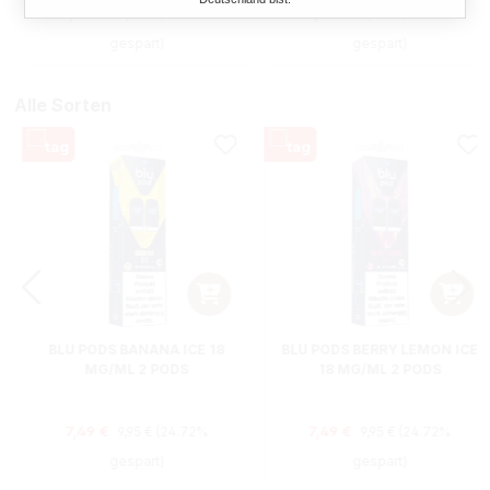
Regulärer Preis:
Regulärer Preis:
Verkaufspreis:
Verkaufspreis:
7,90 €
2,41 €
11,95 €
(33.89%
11,50 €
(79.04%
gespart)
gespart)
Alle Sorten
BLU PODS BANANA ICE 18
BLU PODS BERRY LEMON ICE
MG/ML 2 PODS
18 MG/ML 2 PODS
Regulärer Preis:
Regulärer Preis:
Verkaufspreis:
Verkaufspreis:
7,49 €
7,49 €
9,95 €
(24.72%
9,95 €
(24.72%
gespart)
gespart)