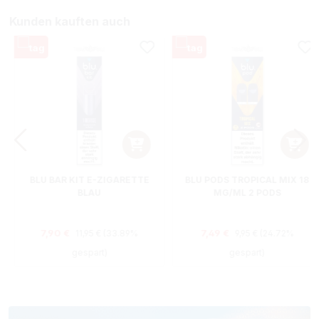
Kunden kauften auch
BLU BAR KIT E-ZIGARETTE
BLU PODS TROPICAL MIX 18
BLAU
MG/ML 2 PODS
Regulärer Preis:
Regulärer Preis:
Verkaufspreis:
Verkaufspreis:
7,90 €
7,49 €
11,95 €
(33.89%
9,95 €
(24.72%
gespart)
gespart)